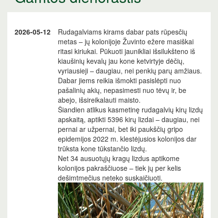
2026-05-12
Rudagalviams kirams dabar pats rūpesčių
metas – jų kolonijoje Žuvinto ežere masiškai
ritasi kiriukai. Pūkuoti jaunikliai išsilukšteno iš
kiaušinių kevalų jau kone ketvirtyje dėčių,
vyriausieji – daugiau, nei penkių parų amžiaus.
Dabar jiems reikia išmokti pasislėpti nuo
pašalinių akių, nepasimesti nuo tėvų ir, be
abejo, išsireikalauti maisto.
Šiandien atlikus kasmetinę rudagalvių kirų lizdų
apskaitą, aptikti 5396 kirų lizdai – daugiau, nei
pernai ar užpernai, bet iki paukščių gripo
epidemijos 2022 m. klestėjusios kolonijos dar
trūksta kone tūkstančio lizdų.
Net 34 ausuotųjų kragų lizdus aptikome
kolonijos pakraščiuose – tiek jų per kelis
dešimtmečius neteko suskaičiuoti.