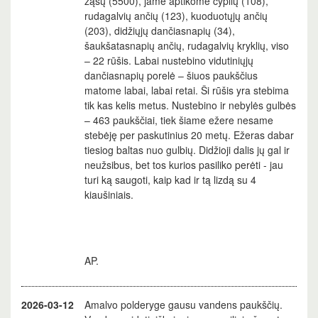
žąsų (5500), jame aptikome cyplių (108),
rudagalvių ančių (123), kuoduotųjų ančių
(203), didžiųjų dančiasnapių (34),
šaukšatasnapių ančių, rudagalvių kryklių, viso
– 22 rūšis. Labai nustebino vidutiniųjų
dančiasnapių porelė – šiuos paukščius
matome labai, labai retai. Ši rūšis yra stebima
tik kas kelis metus. Nustebino ir nebylės gulbės
– 463 paukščiai, tiek šiame ežere nesame
stebėję per paskutinius 20 metų. Ežeras dabar
tiesiog baltas nuo gulbių. Didžioji dalis jų gal ir
neužsibus, bet tos kurios pasiliko perėti - jau
turi ką saugoti, kaip kad ir tą lizdą su 4
kiaušiniais.
AP.
2026-03-12
Amalvo polderyge gausu vandens paukščių.