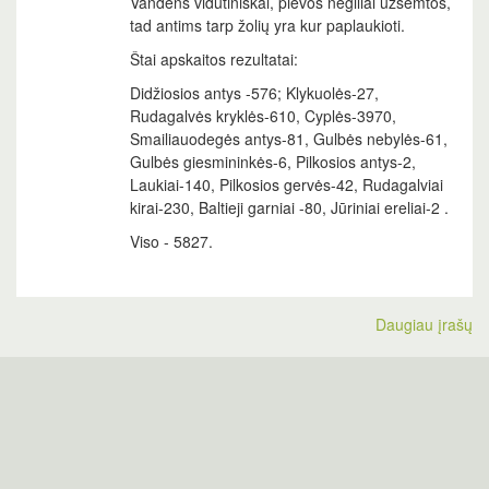
Vandens vidutiniškai, pievos negiliai užsemtos,
tad antims tarp žolių yra kur paplaukioti.
Štai apskaitos rezultatai:
Didžiosios antys -576; Klykuolės-27,
Rudagalvės kryklės-610, Cyplės-3970,
Smailiauodegės antys-81, Gulbės nebylės-61,
Gulbės giesmininkės-6, Pilkosios antys-2,
Laukiai-140, Pilkosios gervės-42, Rudagalviai
kirai-230, Baltieji garniai -80, Jūriniai ereliai-2 .
Viso - 5827.
Daugiau įrašų