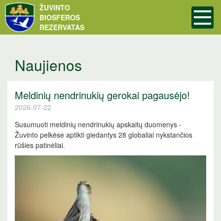
ŽUVINTO
BIOSFEROS
REZERVATAS
Naujienos
Meldinių nendrinukių gerokai pagausėjo!
2026-07-22
Susumuoti meldinių nendrinukių apskaitų duomenys -
Žuvinto pelkėse aptikti giedantys 28 globaliai nykstančios
rūšies patinėliai.