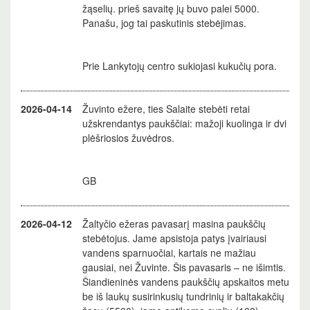
žąselių. prieš savaitę jų buvo palei 5000.
Panašu, jog tai paskutinis stebėjimas.
Prie Lankytojų centro sukiojasi kukučių pora.
2026-04-14
Žuvinto ežere, ties Salaite stebėti retai
užskrendantys paukščiai: mažoji kuolinga ir dvi
plėšriosios žuvėdros.
GB
2026-04-12
Žaltyčio ežeras pavasarį masina paukščių
stebėtojus. Jame apsistoja patys įvairiausi
vandens sparnuočiai, kartais ne mažiau
gausiai, nei Žuvinte. Šis pavasaris – ne išimtis.
Šiandieninės vandens paukščių apskaitos metu
be iš laukų susirinkusių tundrinių ir baltakakčių