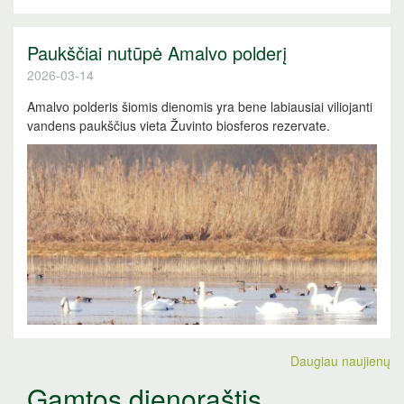
Paukščiai nutūpė Amalvo polderį
2026-03-14
Amalvo polderis šiomis dienomis yra bene labiausiai viliojanti
vandens paukščius vieta Žuvinto biosferos rezervate.
Daugiau naujienų
Gamtos dienoraštis