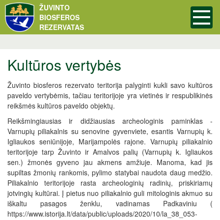
ŽUVINTO
BIOSFEROS
REZERVATAS
Kultūros vertybės
Žuvinto biosferos rezervato teritorija palyginti kukli savo kultūros
paveldo vertybėmis, tačiau teritorijoje yra vietinės ir respublikinės
reikšmės kultūros paveldo objektų.
Reikšmingiausias ir didžiausias archeologinis paminklas -
Varnupių piliakalnis su senovine gyvenviete, esantis Varnupių k.
Igliaukos seniūnijoje, Marijampolės rajone. Varnupių piliakalnio
teritorijoje tarp Žuvinto ir Amalvos palių (Varnupių k. Igliaukos
sen.) žmonės gyveno jau akmens amžiuje. Manoma, kad jis
supiltas žmonių rankomis, pylimo statybai naudota daug medžio.
Piliakalnio teritorijoje rasta archeologinių radinių, priskiriamų
jotvingių kultūrai. Į pietus nuo piliakalnio guli mitologinis akmuo su
iškaltu pasagos ženklu, vadinamas Padkaviniu (
https://www.istorija.lt/data/public/uploads/2020/10/la_38_053-