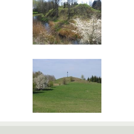
Bambininkų
piliakalnis
Piečių
piliakalnis