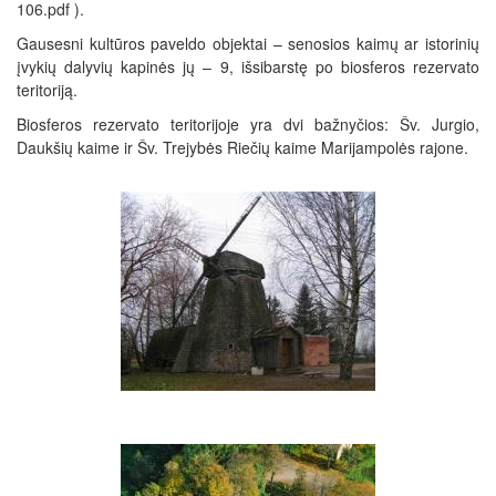
106.pdf ).
Gausesni kultūros paveldo objektai – senosios kaimų ar istorinių
įvykių dalyvių kapinės jų – 9, išsibarstę po biosferos rezervato
teritoriją.
Biosferos rezervato teritorijoje yra dvi bažnyčios: Šv. Jurgio,
Daukšių kaime ir Šv. Trejybės Riečių kaime Marijampolės rajone.
Ąžuolinių
k.
vėjo