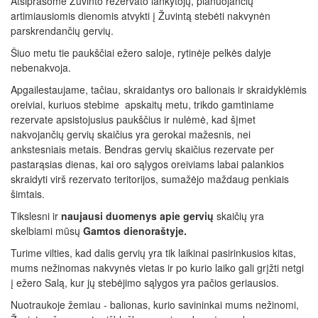
Atsiprašome Žuvinto rezervato lankytojų, planuojančių
artimiausiomis dienomis atvykti į Žuvintą stebėti nakvynėn
parskrendančių gervių.
Šiuo metu tie paukščiai ežero saloje, rytinėje pelkės dalyje
nebenakvoja.
Apgailestaujame, tačiau, skraidantys oro balionais ir skraidyklėmis
oreiviai, kuriuos stebime apskaitų metu, trikdo gamtiniame
rezervate apsistojusius paukščius ir nulėmė, kad šįmet
nakvojančių gervių skaičius yra gerokai mažesnis, nei
ankstesniais metais. Bendras gervių skaičius rezervate per
pastarąsias dienas, kai oro sąlygos oreiviams labai palankios
skraidyti virš rezervato teritorijos, sumažėjo maždaug penkiais
šimtais.
Tikslesni ir
na
ujausi duomenys apie gervių
skaičių yra
skelbiami mūsų
Gamtos dienoraštyje.
Turime vilties, kad dalis gervių yra tik laikinai pasirinkusios kitas,
mums nežinomas nakvynės vietas ir po kurio laiko gali grįžti netgi
į ežero Salą, kur jų stebėjimo sąlygos yra pačios geriausios.
Nuotraukoje žemiau - balionas, kurio savininkai mums nežinomi,