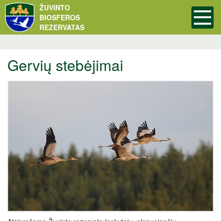
ŽUVINTO
BIOSFEROS
REZERVATAS
Gervių stebėjimai