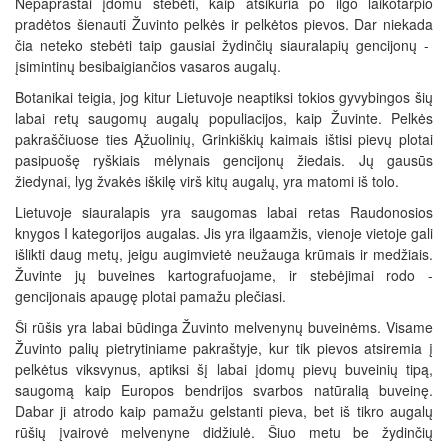
Nepaprastai įdomu stebėti, kaip atsikuria po ilgo laikotarpio
pradėtos šienauti Žuvinto pelkės ir pelkėtos pievos. Dar niekada
čia neteko stebėti taip gausiai žydinčių siauralapių gencijonų -
įsimintinų besibaigiančios vasaros augalų.
Botanikai teigia, jog kitur Lietuvoje neaptiksi tokios gyvybingos šių
labai retų saugomų augalų populiacijos, kaip Žuvinte. Pelkės
pakraščiuose ties Ąžuolinių, Grinkiškių kaimais ištisi pievų plotai
pasipuošę ryškiais mėlynais gencijonų žiedais. Jų gausūs
žiedynai, lyg žvakės iškilę virš kitų augalų, yra matomi iš tolo.
Lietuvoje siauralapis yra saugomas labai retas Raudonosios
knygos I kategorijos augalas. Jis yra ilgaamžis, vienoje vietoje gali
išlikti daug metų, jeigu augimvietė neužauga krūmais ir medžiais.
Žuvinte jų buveines kartografuojame, ir stebėjimai rodo -
gencijonais apaugę plotai pamažu plečiasi.
Ši rūšis yra labai būdinga Žuvinto melvenynų buveinėms. Visame
Žuvinto palių pietrytiniame pakraštyje, kur tik pievos atsiremia į
pelkėtus viksvynus, aptiksi šį labai įdomų pievų buveinių tipą,
saugomą kaip Europos bendrijos svarbos natūralią buveinę.
Dabar ji atrodo kaip pamažu gelstanti pieva, bet iš tikro augalų
rūšių įvairovė melvenyne didžiulė. Šiuo metu be žydinčių