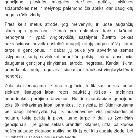
gencijono, pievinės miegalės, daržinės geltės, miškinės
sidabražolės net ir mėlynojo palemono čia aptiksi dar daug kitų
augalų rūšių žiedų.
Prieš kelis metus atrodė, jog melvenynų ir juose augančių
siauralapių gencijonų likimas yra nulemtas: karklų krūmai,
nendrynai ir ypač vingiorykščių sąžalynai Žuvinto pelkės
pakraščiuose beveik nustelbė daugelį retųjų augalų rūšių, tame
tarpe ir gencijonus. Ir dabar jų būklė yra apverktina žemės
sklypuose, kurių savininkai neprižiūri pelkių. Laimė, absoliučiai
daugumai gencijonų išnykimas, atrodo, negresia. Karklai iškirsti
prieš keletą metų, reguliariai šienaujant traukiasi vingiorykštės ir
nendrės.
Žolė čia šienaujama tik nuo rugpjūčio, ir tik kas antrus metus
siekiant išsaugoti labai retos paukščių rūšies - meldinės
nendrinukės perėjimo buveines. Bet ir siauralapiam gencijonui
toks ūkininkavimas labai parankus, jie nyksta, jei ūkininkaujama
per daug intensyviai. Ką tik nušienavome virš penkiasdešimt
hektarų tokių pelkių ir pievų, tame tarpe ir dalį su žydinčiais
gencijonais - jie galės sėklas brandinti kitąmet, užtai paliktuose
nešienautuose plotuose aptiksi ne tik jų bei kitų augalų žiedų, bet
ir vabzdžių ar spalvingų vapsvavorių.