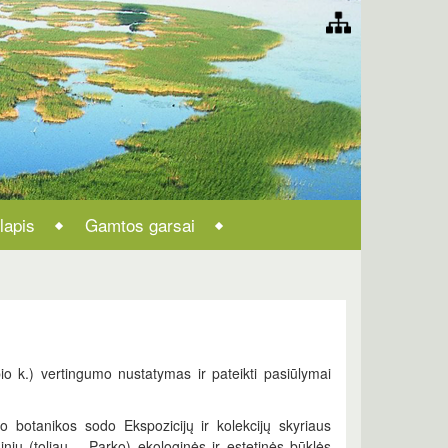
lapis
Gamtos garsai
io k.) vertingumo nustatymas ir pateikti pasiūlymai
o botanikos sodo Ekspozicijų ir kolekcijų skyriaus
nių (toliau – Parko) ekologinės ir estetinės būklės