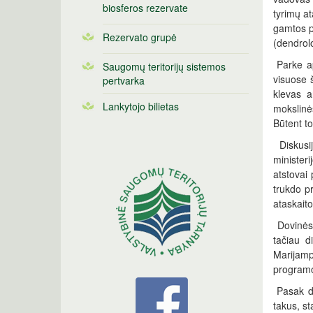
biosferos rezervate
tyrimų a
gamtos p
Rezervato grupė
(dendrol
Parke ap
Saugomų teritorijų sistemos
visuose š
pertvarka
klevas a
Lankytojo bilietas
mokslinė
Būtent to
Diskusij
ministeri
atstovai
trukdo p
ataskaito
Dovinės 
tačiau d
Marijamp
program
Pasak dr
takus, st