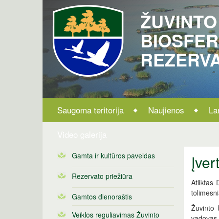
ŽUVINTO
BIOSFE
REZERV
Saugoma teritorija
Naujienos
La
Video galerija
Gamta ir kultūros paveldas
Įver
Rezervato priežiūra
Atliktas
tolimesn
Gamtos dienoraštis
Žuvinto 
Veiklos reguliavimas Žuvinto
vadovas 