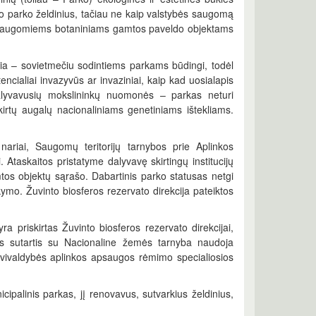
io parko želdinius, tačiau ne kaip valstybės saugomą
mų saugomiems botaniniams gamtos paveldo objektams
ia – sovietmečiu sodintiems parkams būdingi, todėl
ncialiai invazyvūs ar invaziniai, kaip kad uosialapis
dalyvavusių mokslininkų nuomonės – parkas neturi
irtų augalų nacionaliniams genetiniams ištekliams.
ariai, Saugomų teritorijų tarnybos prie Aplinkos
. Ataskaitos pristatyme dalyvavę skirtingų institucijų
tos objektų sąrašo. Dabartinis parko statusas netgi
ymo. Žuvinto biosferos rezervato direkcija pateiktos
priskirtas Žuvinto biosferos rezervato direkcijai,
os sutartis su Nacionaline žemės tarnyba naudoja
avivaldybės aplinkos apsaugos rėmimo specialiosios
ipalinis parkas, jį renovavus, sutvarkius želdinius,