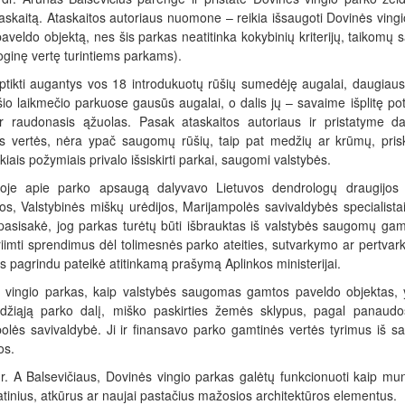
taskaitą. Ataskaitos autoriaus nuomone – reikia išsaugoti Dovinės ving
aveldo objektą, nes šis parkas neatitinka kokybinių kriterijų, taiko
oginę vertę turintiems parkams).
tikti augantys vos 18 introdukuotų rūšių sumedėję augalai, daugiaus
io laikmečio parkuose gausūs augalai, o dalis jų – savaime išplitę pote
r raudonasis ąžuolas. Pasak ataskaitos autoriaus ir pristatyme 
s vertės, nėra ypač saugomų rūšių, taip pat medžių ar krūmų, prisk
kiais požymiais privalo išsiskirti parkai, saugomi valstybės.
oje apie parko apsaugą dalyvavo Lietuvos dendrologų draugijos n
jos, Valstybinės miškų urėdijos, Marijampolės savivaldybės specialistai
 pasisakė, jog parkas turėtų būti išbrauktas iš valstybės saugomų gam
riimti sprendimus dėl tolimesnės parko ateities, sutvarkymo ar pertvark
s pagrindu pateikė atitinkamą prašymą Aplinkos ministerijai.
vingio parkas, kaip valstybės saugomas gamtos paveldo objektas, yra 
idžiąją parko dalį, miško paskirties žemės sklypus, pagal panaud
olės savivaldybė. Ji ir finansavo parko gamtinės vertės tyrimus iš s
os.
. A Balsevičiaus, Dovinės vingio parkas galėtų funkcionuoti kaip munic
atinius, atkūrus ar naujai pastačius mažosios architektūros elementus.