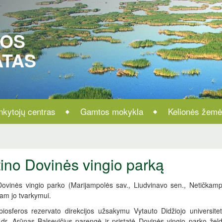
ROS
ATAS
nkytojų centras
Gamtos mokykla
Kelionės žemė
tino Dovinės vingio parką
 Dovinės vingio parko (Marijampolės sav., Liudvinavo sen., Netičkamp
iam jo tvarkymui.
biosferos rezervato direkcijos užsakymu Vytauto Didžiojo universitet
dr. Arūnas Balsevičius parengė ir pristatė Dovinės vingio parko želdi