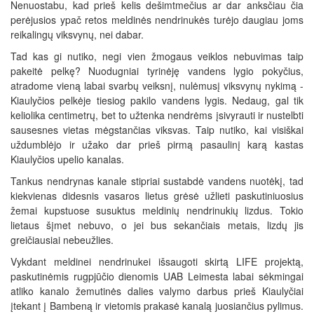
Nenuostabu, kad prieš kelis dešimtmečius ar dar anksčiau čia
perėjusios ypač retos meldinės nendrinukės turėjo daugiau joms
reikalingų viksvynų, nei dabar.
Tad kas gi nutiko, negi vien žmogaus veiklos nebuvimas taip
pakeitė pelkę? Nuodugniai tyrinėję vandens lygio pokyčius,
atradome vieną labai svarbų veiksnį, nulėmusį viksvynų nykimą -
Kiaulyčios pelkėje tiesiog pakilo vandens lygis. Nedaug, gal tik
keliolika centimetrų, bet to užtenka nendrėms įsivyrauti ir nustelbti
sausesnes vietas mėgstančias viksvas. Taip nutiko, kai visiškai
uždumblėjo ir užako dar prieš pirmą pasaulinį karą kastas
Kiaulyčios upelio kanalas.
Tankus nendrynas kanale stipriai sustabdė vandens nuotėkį, tad
kiekvienas didesnis vasaros lietus grėsė užlieti paskutiniuosius
žemai kupstuose susuktus meldinių nendrinukių lizdus. Tokio
lietaus šįmet nebuvo, o jei bus sekančiais metais, lizdų jis
greičiausiai nebeužlies.
Vykdant meldinei nendrinukei išsaugoti skirtą LIFE projektą,
paskutinėmis rugpjūčio dienomis UAB Leimesta labai sėkmingai
atliko kanalo žemutinės dalies valymo darbus prieš Kiaulyčiai
įtekant į Bambeną ir vietomis prakasė kanalą juosiančius pylimus.