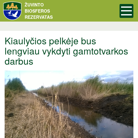
ŽUVINTO
BIOSFEROS
REZERVATAS
Kiaulyčios pelkėje bus
lengviau vykdyti gamtotvarkos
darbus