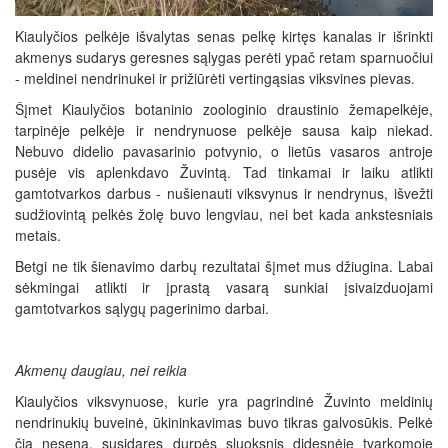
Kiaulyčios pelkėje išvalytas senas pelkę kirtęs kanalas ir išrinkti
akmenys sudarys geresnes sąlygas perėti ypač retam sparnuočiui
- meldinei nendrinukei ir prižiūrėti vertingąsias viksvines pievas.
Šįmet Kiaulyčios botaninio zoologinio draustinio žemapelkėje,
tarpinėje pelkėje ir nendrynuose pelkėje sausa kaip niekad.
Nebuvo didelio pavasarinio potvynio, o lietūs vasaros antroje
pusėje vis aplenkdavo Žuvintą. Tad tinkamai ir laiku atlikti
gamtotvarkos darbus - nušienauti viksvynus ir nendrynus, išvežti
sudžiovintą pelkės žolę buvo lengviau, nei bet kada ankstesniais
metais.
Betgi ne tik šienavimo darbų rezultatai šįmet mus džiugina. Labai
sėkmingai atlikti ir įprastą vasarą sunkiai įsivaizduojami
gamtotvarkos sąlygų pagerinimo darbai.
Akmenų daugiau, nei reikia
Kiaulyčios viksvynuose, kurie yra pagrindinė Žuvinto meldinių
nendrinukių buveinė, ūkininkavimas buvo tikras galvosūkis. Pelkė
čia nesena, susidaręs durpės sluoksnis didesnėje tvarkomoje