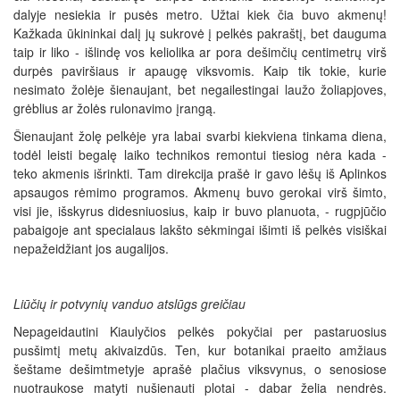
dalyje nesiekia ir pusės metro. Užtai kiek čia buvo akmenų!
Kažkada ūkininkai dalį jų sukrovė į pelkės pakraštį, bet dauguma
taip ir liko - išlindę vos keliolika ar pora dešimčių centimetrų virš
durpės paviršiaus ir apaugę viksvomis. Kaip tik tokie, kurie
nesimato žolėje šienaujant, bet negailestingai laužo žoliapjoves,
grėblius ar žolės rulonavimo įrangą.
Šienaujant žolę pelkėje yra labai svarbi kiekviena tinkama diena,
todėl leisti begalę laiko technikos remontui tiesiog nėra kada -
teko akmenis išrinkti. Tam direkcija prašė ir gavo lėšų iš Aplinkos
apsaugos rėmimo programos. Akmenų buvo gerokai virš šimto,
visi jie, išskyrus didesniuosius, kaip ir buvo planuota, - rugpjūčio
pabaigoje ant specialaus lakšto sėkmingai išimti iš pelkės visiškai
nepažeidžiant jos augalijos.
Liūčių ir potvynių vanduo atslūgs greičiau
Nepageidautini Kiaulyčios pelkės pokyčiai per pastaruosius
pusšimtį metų akivaizdūs. Ten, kur botanikai praeito amžiaus
šeštame dešimtmetyje aprašė plačius viksvynus, o senosiose
nuotraukose matyti nušienauti plotai - dabar želia nendrės.