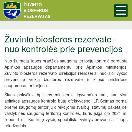
ŽUVINTO
BIOSFEROS
REZERVATAS
Žuvinto biosferos rezervate -
nuo kontrolės prie prevencijos
Nuo šių metų liepos pradžios saugomų teritorijų kontrolė perduota
Aplinkos apsaugos departamentui prie Aplinkos ministerijos.
Žuvinto biosferos rezervato direkcijos reindžeriai nuo šiol vykdo
prevencinę veiklą biosferos rezervate ir kitose priskirtose
saugomose teritorijose.
Šiuos pokyčius Aplinkos ministerija įgyvendino tam, kad visa
aplinkos apsaugos kontrolė būtų efektyvesnė. LR Seimas pernai
priėmė saugomų teritorijų direkcijoms svarbų įstatymų paketą dėl
valstybinės saugomų teritorijų kontrolės, kuris įsigaliojo 2021 m.
liepos 1 d. Kontrolę vykdę specialistai vykdys prevenciją ir taps
reindžeriais.