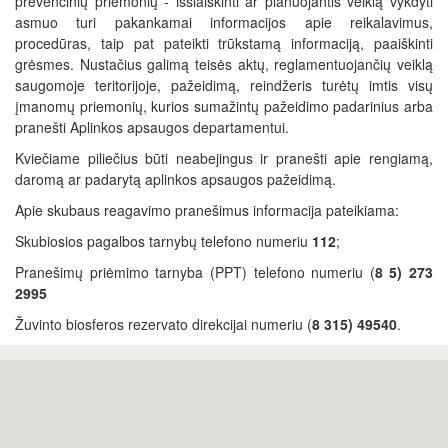
prevencinių priemonių - išsiaiškinti ar planuojantis veiklą vykdyti
asmuo turi pakankamai informacijos apie reikalavimus,
procedūras, taip pat pateikti trūkstamą informaciją, paaiškinti
grėsmes. Nustačius galimą teisės aktų, reglamentuojančių veiklą
saugomoje teritorijoje, pažeidimą, reindžeris turėtų imtis visų
įmanomų priemonių, kurios sumažintų pažeidimo padarinius arba
pranešti Aplinkos apsaugos departamentui.
Kviečiame piliečius būti neabejingus ir pranešti apie rengiamą,
daromą ar padarytą aplinkos apsaugos pažeidimą.
Apie skubaus reagavimo pranešimus informacija pateikiama:
Skubiosios pagalbos tarnybų telefono numeriu
112
;
Pranešimų priėmimo tarnyba (PPT) telefono numeriu (
8 5) 273
2995
Žuvinto biosferos rezervato direkcijai numeriu (
8 315) 49540
.