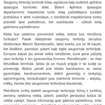
Saugomų teritorijų kontrolė toliau egzistuos kaip sudėtinė aplinkos
apsaugos kontrolės dalis. Būtent Aplinkos apsaugos
departamento inspektoriai turės teisę pažeidėjams surašyti
protokolus ir skirti nuobodaus, o reindžeriai inspektoriams turėtų
pranešti apie pažeidimus, bet svarbiausia – užkirsti kelią
galimiems pažeidimams.
Kokia bus vykdoma prevencinė veikla, kokios bus reindžerių
funkcijos? Pasak Valstybinės saugomų teritorijų tarnybos
direktoriaus Alberto Stanislovaičio, labai svarbu yra ne tik bausti,
bet išaiškinti, pamokyti, patarti kaip elgtis saugomoje teritorijoje.
Europos šalyse jau seniai veikia reindžeriai, kurie gerai pažįstą
savo teritorija ir ten gyvenančius žmones. Reindžerystė - ne visai
lietuviškas terminas, tačiau jis po truputį prigyja ir tai susiję su
prevencija. Būtina pereiti prie kitokio bendravimo su vietos
gyventojais, bendruomenėmis, didinti gyventojų ir lankytojų
sąmoningumą, konsultuojant juos įvairiomis temomis – statybų,
miškų, žemės ūkio saugomose teritorijose klausimais.
Reindžeris turėtų stebėti saugomoje teritorijoje fizinių ir juridinių
asmenų vykdomą veiklą, patarti, pasiūlyti geriausius būdus tai
veiklai vykdyti. Gavus informaciją apie galimus pažeidimus, imtis