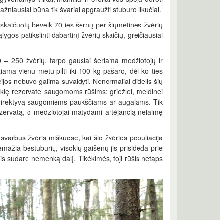
ažniausiai būna tik švariai apgraužti stuburo likučiai.
suskaičuotų beveik 70-ies šernų per šiųmetines žvėrių
ygos patikslinti dabartinį žvėrių skaičių, greičiausiai
0 – 250 žvėrių, tarpo gausiai šeriama medžiotojų ir
žiama vienu metu pilti iki 100 kg pašaro, dėl ko ties
cijos nebuvo galima suvaldyti. Nenormaliai didelis šių
klę rezervate saugomoms rūšims: griežlei, meldinei
ių direktyvą saugomiems paukščiams ar augalams. Tik
ezervatą, o medžiotojai matydami artėjančią nelaimę
varbus žvėris miškuose, kai šio žvėries populiacija
ažia bestuburių, visokių gaišenų jis prisideda prie
jis sudaro nemenką dalį. Tikėkimės, toji rūšis netaps