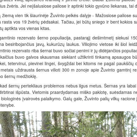
us žvėris. Jei neįšalusiose paliose ir aptinki tokio gyvūno liekanas, tai d
ą žiemą vien tik šiaurinėje Žuvinto pelkės dalyje - Mažosiose paliose 
 rasta vos 19 žvėrių pėdsakai. Tačiau, jei būtų sniego ir bent kokios sąl
ų aptikta vos vienas kitas.
gamtinio rezervato šerno populiacija, pastarąjį dešimtmetį siekusi 15
 besiribojančius javų, kukurūzų laukus. Viliojimo vietose iki šiol leid
tinio rezervato riba šernai buvo sočiai penimi ir jų didėjančios populia
kaičius buvo galvos skausmas siekiant užtikrinti tinkamą apsaugos bū
kei, tetervinui, pievinei lingei, švygždai bei kitoms ne pagal paukšč
s metais uždrausta šernus vilioti 300 m zonoje apie Žuvinto gamtinį r
no šernų medžioklę.
kad šernų pertekliaus problemos nebus ilgus metus. Šernas yra labai s
irbtinai išpūsta. Vietomis praardydamas miško paklotę, suėsdamas nem
biologinės įvairovės palaikymo. Galų gale, Žuvinto palių vilkų racione 
etenybe.