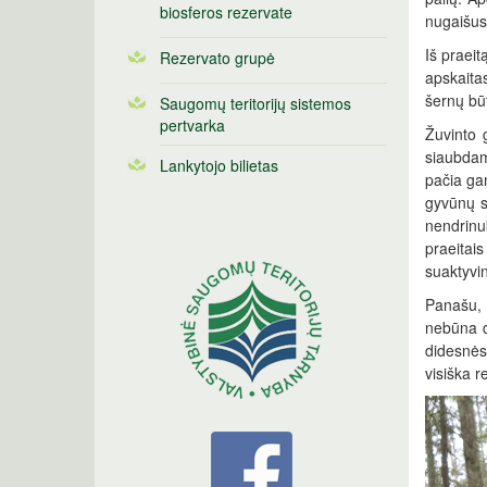
biosferos rezervate
nugaišusi
Iš praeit
Rezervato grupė
apskaitas
šernų būt
Saugomų teritorijų sistemos
pertvarka
Žuvinto 
siaubdama
Lankytojo bilietas
pačia gam
gyvūnų s
nendrinu
praeitai
suaktyvi
Panašu, 
nebūna d
didesnės 
visiška r