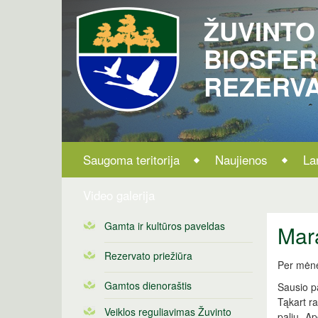
ŽUVINTO
BIOSFE
REZERV
Saugoma teritorija
Naujienos
La
Video galerija
Gamta ir kultūros paveldas
Mara
Rezervato priežiūra
Per mėne
Gamtos dienoraštis
Sausio pa
Tąkart ra
Veiklos reguliavimas Žuvinto
palių. Ap