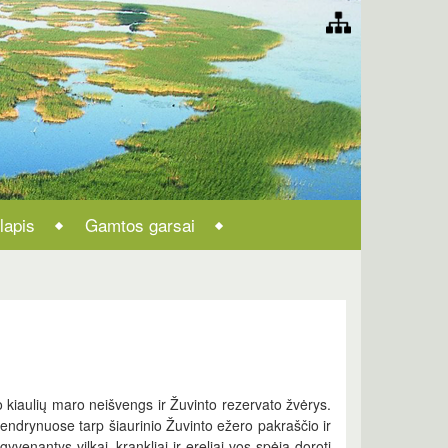
lapis
Gamtos garsai
o kiaulių maro neišvengs ir Žuvinto rezervato žvėrys.
 nendrynuose tarp šiaurinio Žuvinto ežero pakraščio ir
gyvenantys vilkai, krankliai ir ereliai vos spėja doroti