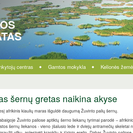
ROS
ATAS
nkytojų centras
Gamtos mokykla
Kelionės žemė
s šernų gretas naikina akyse
sį afrikinis kiaulių maras išguldė daugumą Žuvinto palių šernų.
baigoje Žuvinto paliose aptiktų šerno liekanų tyrimai parodė – afrikini
stos šernų liekanos - vieno įšalusio lede ir dviejų antramečių skeletai
graužti vilkų, aplesinėti kranklių ir jūrinio erelio. Dabar Žuvinto paliose 