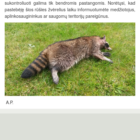
sukontroliuoti galima tik bendromis pastangomis. Norėtųsi, kad
pastebėję šios rūšies žvėrelius laiku informuotumėte medžiotojus,
aplinkosaugininkus ar saugomų teritorijų pareigūnus.
A.P.