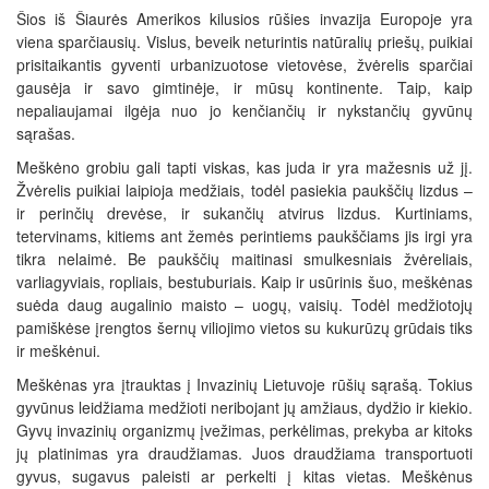
Šios iš Šiaurės Amerikos kilusios rūšies invazija Europoje yra
viena sparčiausių. Vislus, beveik neturintis natūralių priešų, puikiai
prisitaikantis gyventi urbanizuotose vietovėse, žvėrelis sparčiai
gausėja ir savo gimtinėje, ir mūsų kontinente. Taip, kaip
nepaliaujamai ilgėja nuo jo kenčiančių ir nykstančių gyvūnų
sąrašas.
Meškėno grobiu gali tapti viskas, kas juda ir yra mažesnis už jį.
Žvėrelis puikiai laipioja medžiais, todėl pasiekia paukščių lizdus –
ir perinčių drevėse, ir sukančių atvirus lizdus. Kurtiniams,
tetervinams, kitiems ant žemės perintiems paukščiams jis irgi yra
tikra nelaimė. Be paukščių maitinasi smulkesniais žvėreliais,
varliagyviais, ropliais, bestuburiais. Kaip ir usūrinis šuo, meškėnas
suėda daug augalinio maisto – uogų, vaisių. Todėl medžiotojų
pamiškėse įrengtos šernų viliojimo vietos su kukurūzų grūdais tiks
ir meškėnui.
Meškėnas yra įtrauktas į Invazinių Lietuvoje rūšių sąrašą. Tokius
gyvūnus leidžiama medžioti neribojant jų amžiaus, dydžio ir kiekio.
Gyvų invazinių organizmų įvežimas, perkėlimas, prekyba ar kitoks
jų platinimas yra draudžiamas. Juos draudžiama transportuoti
gyvus, sugavus paleisti ar perkelti į kitas vietas. Meškėnus