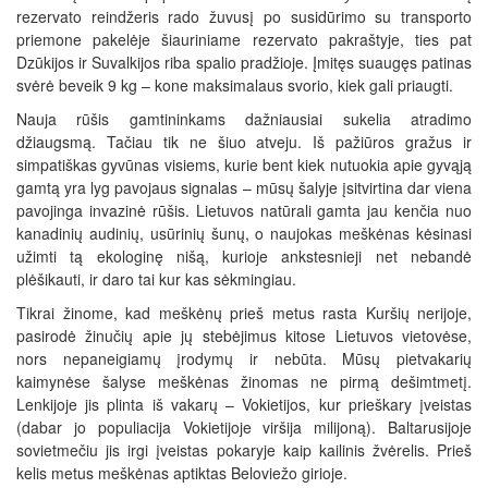
rezervato reindžeris rado žuvusį po susidūrimo su transporto
priemone pakelėje šiauriniame rezervato pakraštyje, ties pat
Dzūkijos ir Suvalkijos riba spalio pradžioje. Įmitęs suaugęs patinas
svėrė beveik 9 kg – kone maksimalaus svorio, kiek gali priaugti.
Nauja rūšis gamtininkams dažniausiai sukelia atradimo
džiaugsmą. Tačiau tik ne šiuo atveju. Iš pažiūros gražus ir
simpatiškas gyvūnas visiems, kurie bent kiek nutuokia apie gyvąją
gamtą yra lyg pavojaus signalas – mūsų šalyje įsitvirtina dar viena
pavojinga invazinė rūšis. Lietuvos natūrali gamta jau kenčia nuo
kanadinių audinių, usūrinių šunų, o naujokas meškėnas kėsinasi
užimti tą ekologinę nišą, kurioje ankstesnieji net nebandė
plėšikauti, ir daro tai kur kas sėkmingiau.
Tikrai žinome, kad meškėnų prieš metus rasta Kuršių nerijoje,
pasirodė žinučių apie jų stebėjimus kitose Lietuvos vietovėse,
nors nepaneigiamų įrodymų ir nebūta. Mūsų pietvakarių
kaimynėse šalyse meškėnas žinomas ne pirmą dešimtmetį.
Lenkijoje jis plinta iš vakarų – Vokietijos, kur prieškary įveistas
(dabar jo populiacija Vokietijoje viršija milijoną). Baltarusijoje
sovietmečiu jis irgi įveistas pokaryje kaip kailinis žvėrelis. Prieš
kelis metus meškėnas aptiktas Beloviežo girioje.