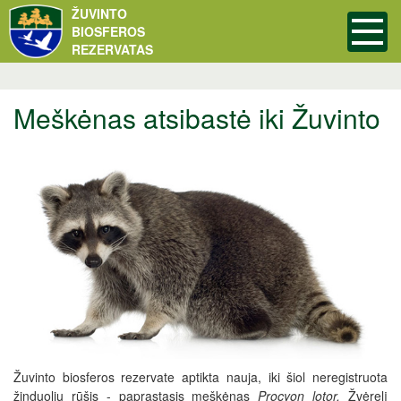
ŽUVINTO
BIOSFEROS
REZERVATAS
Meškėnas atsibastė iki Žuvinto
Žuvinto biosferos rezervate aptikta nauja, iki šiol neregistruota
žinduolių rūšis - paprastasis meškėnas
Procyon lotor.
Žvėrelį