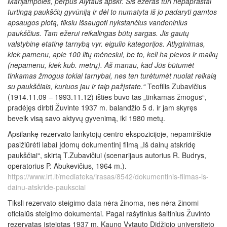
Marijampolės, perpus Alytaus apskr. Šis ežeras turi nepaprastai
turtingą paukščių gyvūniją ir dėl to numatyta iš jo padaryti gamtos
apsaugos plotą, tikslu išsaugoti nykstančius vandeninius
paukščius. Tam ežerui reikalingas būtų sargas. Jis gautų
valstybinę etatinę tarnybą vyr. eigulio kategorijos. Atlyginimas,
kiek pamenu, apie 100 litų mėnesiui, be to, keli ha pievos ir malkų
(nepamenu, kiek kub. metrų). Aš manau, kad Jūs būtumėt
tinkamas žmogus tokiai tarnybai, nes ten turėtumėt nuolat reikalą
su paukščiais, kuriuos jau ir taip pažįstate.“
Teofilis Zubavičius
(1914.11.09 – 1993.11.12) išties buvo tas „tinkamas žmogus“,
pradėjęs dirbti Žuvinte 1937 m. balandžio 5 d. ir jam skyręs
beveik visą savo aktyvų gyvenimą, iki 1980 metų.
Apsilankę rezervato lankytojų centro ekspozicijoje, nepamirškite
pasižiūrėti labai įdomų dokumentinį filmą „Iš dainų atskridę
paukščiai“, skirtą T.Zubavičiui (scenarijaus autorius R. Budrys,
operatorius P. Abukevičius, 1964 m.).
https://www.lrt.lt/mediateka/irasas/8542/dokumentinis-filmas-is-
dainu-atskride-pauksciai
Tiksli rezervato steigimo data nėra žinoma, nes nėra žinomi
oficialūs steigimo dokumentai. Pagal rašytinius šaltinius Žuvinto
rezervatas įsteigtas 1937 m. Kauno Vytauto Didžiojo universiteto