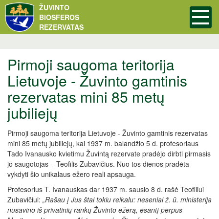
ŽUVINTO
BIOSFEROS
REZERVATAS
Pirmoji saugoma teritorija
Lietuvoje - Žuvinto gamtinis
rezervatas mini 85 metų
jubiliejų
Pirmoji saugoma teritorija Lietuvoje - Žuvinto gamtinis rezervatas
mini 85 metų jubiliejų, kai 1937 m. balandžio 5 d. profesoriaus
Tado Ivanausko kvietimu Žuvintą rezervate pradėjo dirbti pirmasis
jo saugotojas – Teofilis Zubavičius. Nuo tos dienos pradėta
vykdyti šio unikalaus ežero reali apsauga.
Profesorius T. Ivanauskas dar 1937 m. sausio 8 d. rašė Teofiliui
Zubavičiui:
„Rašau į Jus štai tokiu reikalu: neseniai ž. ū. ministerija
nusavino iš privatinių rankų Žuvinto ežerą, esantį perpus