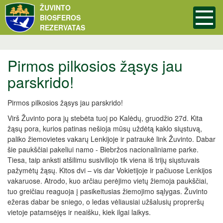
ŽUVINTO
BIOSFEROS
REZERVATAS
Pirmos pilkosios žąsys jau
parskrido!
Pirmos pilkosios žąsys jau parskrido!
Virš Žuvinto pora jų stebėta tuoj po Kalėdų, gruodžio 27d. Kita
žąsų pora, kurios patinas nešioja mūsų uždėtą kaklo siųstuvą,
paliko žiemovietes vakarų Lenkijoje ir patraukė link Žuvinto. Dabar
šie paukščiai pakeliui namo - Biebržos nacionaliniame parke.
Tiesa, taip anksti atšilimu susiviliojo tik viena iš trijų siųstuvais
pažymėtų žąsų. Kitos dvi – vis dar Vokietijoje ir pačiuose Lenkijos
vakaruose. Atrodo, kuo arčiau perėjimo vietų žiemoja paukščiai,
tuo greičiau reaguoja į pasikeitusias žiemojimo sąlygas. Žuvinto
ežeras dabar be sniego, o ledas vėliausiai užšalusių propreršų
vietoje patamsėjęs ir neaišku, kiek ilgai laikys.