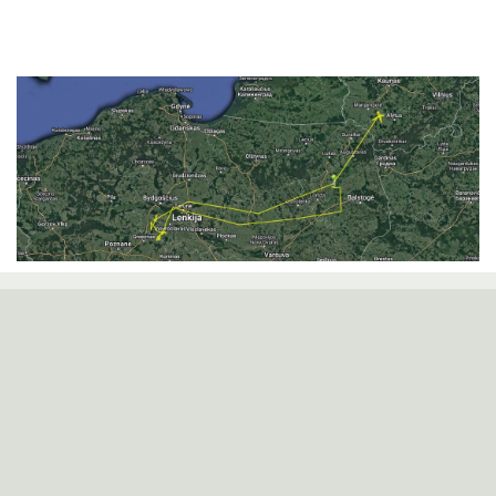
Žuvinto biosferos rezervato grupė
Kampelių g. 10, 64351 Aleknonys, Alytaus r.
Tel. 8 315 49540