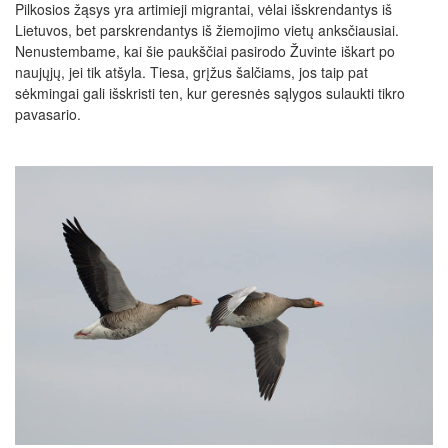
Pilkosios žąsys yra artimieji migrantai, vėlai išskrendantys iš
Lietuvos, bet parskrendantys iš žiemojimo vietų anksčiausiai.
Nenustembame, kai šie paukščiai pasirodo Žuvinte iškart po
naujųjų, jei tik atšyla. Tiesa, grįžus šalčiams, jos taip pat
sėkmingai gali išskristi ten, kur geresnės sąlygos sulaukti tikro
pavasario.