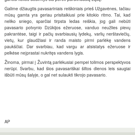
Galime džiaugtis pavasariniais reiškiniais prieš Užgavėnes, tačiau
mūsų gamta yra geriau prisitaikiusi prie kitokio ritmo. Tai, kad
neliko sniego, sparčiai tirpsta ledas reiškia, jog gali nebūti
pavasario potvynio Dzūkijos ežeruose, vanduo neužlies pievų
pakrantėse, taigi ir pačių svarbiausių lydekų, varlių nerštaviečių,
vietų, kur glaudžiasi ir randa maisto pirmi parlėkę vandens
paukščiai. Dar svarbiau, kad vargu ar atsistatys ežeruose ir
pelkėse neįprastai nukritęs vandens lygis.
Žinoma, pirmai į Žuvintą parlėkusiai pempei tolimos perspektyvos
nerūpi. Svarbu, kad šios pavasariškai šiltos dienos leis saugiai
išbūti mūsų šalyje, o gal net sulaukti tikrojo pavasario.
AP