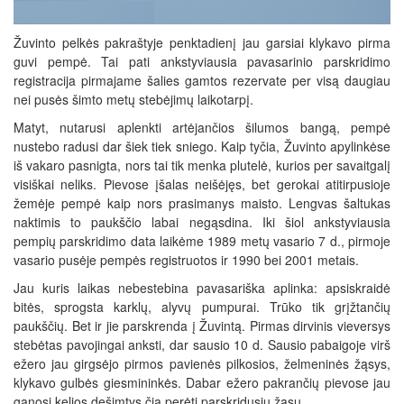
Žuvinto pelkės pakraštyje penktadienį jau garsiai klykavo pirma
guvi pempė. Tai pati ankstyviausia pavasarinio parskridimo
registracija pirmajame šalies gamtos rezervate per visą daugiau
nei pusės šimto metų stebėjimų laikotarpį.
Matyt, nutarusi aplenkti artėjančios šilumos bangą, pempė
nustebo radusi dar šiek tiek sniego. Kaip tyčia, Žuvinto apylinkėse
iš vakaro pasnigta, nors tai tik menka plutelė, kurios per savaitgalį
visiškai neliks. Pievose įšalas neišėjęs, bet gerokai atitirpusioje
žemėje pempė kaip nors prasimanys maisto. Lengvas šaltukas
naktimis to paukščio labai negąsdina. Iki šiol ankstyviausia
pempių parskridimo data laikėme 1989 metų vasario 7 d., pirmoje
vasario pusėje pempės registruotos ir 1990 bei 2001 metais.
Jau kuris laikas nebestebina pavasariška aplinka: apsiskraidė
bitės, sprogsta karklų, alyvų pumpurai. Trūko tik grįžtančių
paukščių. Bet ir jie parskrenda į Žuvintą. Pirmas dirvinis vieversys
stebėtas pavojingai anksti, dar sausio 10 d. Sausio pabaigoje virš
ežero jau girgsėjo pirmos pavienės pilkosios, želmeninės žąsys,
klykavo gulbės giesmininkės. Dabar ežero pakrančių pievose jau
ganosi kelios dešimtys čia perėti parskridusių žąsų.