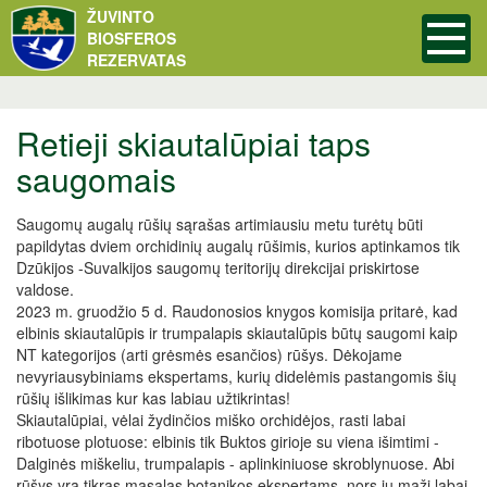
ŽUVINTO
BIOSFEROS
REZERVATAS
Retieji skiautalūpiai taps
saugomais
Saugomų augalų rūšių sąrašas artimiausiu metu turėtų būti
papildytas dviem orchidinių augalų rūšimis, kurios aptinkamos tik
Dzūkijos -Suvalkijos saugomų teritorijų direkcijai priskirtose
valdose.
2023 m. gruodžio 5 d. Raudonosios knygos komisija pritarė, kad
elbinis skiautalūpis ir trumpalapis skiautalūpis būtų saugomi kaip
NT kategorijos (arti grėsmės esančios) rūšys. Dėkojame
nevyriausybiniams ekspertams, kurių didelėmis pastangomis šių
rūšių išlikimas kur kas labiau užtikrintas!
Skiautalūpiai, vėlai žydinčios miško orchidėjos, rasti labai
ribotuose plotuose: elbinis tik Buktos girioje su viena išimtimi -
Dalginės miškeliu, trumpalapis - aplinkiniuose skroblynuose. Abi
rūšys yra tikras masalas botanikos ekspertams, nors jų maži labai