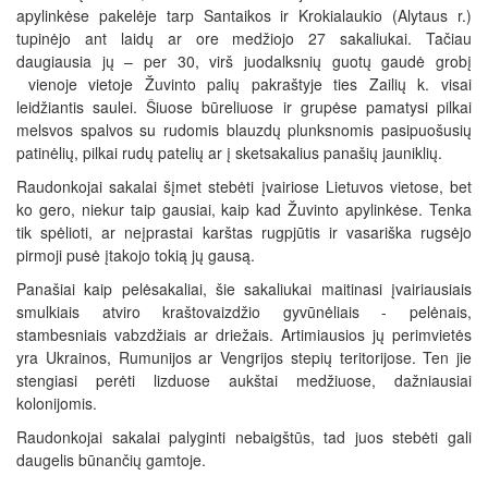
apylinkėse pakelėje tarp Santaikos ir Krokialaukio (Alytaus r.)
tupinėjo ant laidų ar ore medžiojo 27 sakaliukai. Tačiau
daugiausia jų – per 30, virš juodalksnių guotų gaudė grobį
vienoje vietoje Žuvinto palių pakraštyje ties Zailių k. visai
leidžiantis saulei. Šiuose būreliuose ir grupėse pamatysi pilkai
melsvos spalvos su rudomis blauzdų plunksnomis pasipuošusių
patinėlių, pilkai rudų patelių ar į sketsakalius panašių jauniklių.
Raudonkojai sakalai šįmet stebėti įvairiose Lietuvos vietose, bet
ko gero, niekur taip gausiai, kaip kad Žuvinto apylinkėse. Tenka
tik spėlioti, ar neįprastai karštas rugpjūtis ir vasariška rugsėjo
pirmoji pusė įtakojo tokią jų gausą.
Panašiai kaip pelėsakaliai, šie sakaliukai maitinasi įvairiausiais
smulkiais atviro kraštovaizdžio gyvūnėliais - pelėnais,
stambesniais vabzdžiais ar driežais. Artimiausios jų perimvietės
yra Ukrainos, Rumunijos ar Vengrijos stepių teritorijose. Ten jie
stengiasi perėti lizduose aukštai medžiuose, dažniausiai
kolonijomis.
Raudonkojai sakalai palyginti nebaigštūs, tad juos stebėti gali
daugelis būnančių gamtoje.