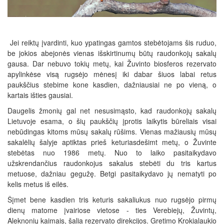
Jei reiktų įvardinti, kuo ypatingas gamtos stebėtojams šis ruduo,
be jokios abejonės vienas išskirtinumų būtų raudonkojų sakalų
gausa. Dar nebuvo tokių metų, kai Žuvinto biosferos rezervato
apylinkėse visą rugsėjo mėnesį iki dabar šiuos labai retus
paukščius stebime kone kasdien, dažniausiai ne po vieną, o
kartais išties gausiai.
Daugelis žmonių gal net nesusimąsto, kad raudonkojų sakalų
Lietuvoje esama, o šių paukščių įprotis laikytis būreliais visai
nebūdingas kitoms mūsų sakalų rūšims. Vienas mažiausių mūsų
sakalėlių šalyje aptiktas prieš keturiasdešimt metų, o Žuvinte
stebėtas nuo 1986 metų. Nuo to laiko pasitaikydavo
užskrendančius raudonkojus sakalus stebėti du tris kartus
metuose, dažniau gegužę. Betgi pasitaikydavo jų nematyti po
kelis metus iš eilės.
Šįmet bene kasdien tris keturis sakaliukus nuo rugsėjo pirmų
dienų matome įvairiose vietose - ties Verebiejų, Žuvintų,
Aleknonių kaimais, šalia rezervato direkcijos. Gretimo Krokialaukio