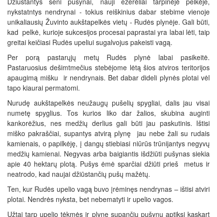
Džiūstantys seni pušynai, nauji ežerėliai tarpinėjė pelkėje,
nykstatntys nendrynai - tokius reiškinius dabar stebime vienoje
unikaliausių Žuvinto aukštapelkės vietų - Rudės plynėje. Gali būti,
kad pelkė, kurioje sukcesijos procesai paprastai yra labai lėti, taip
greitai keičiasi Rudės upeliui sugalvojus pakeisti vagą.
Per porą pastarųjų metų Rudės plynė labai pasikeitė.
Pastaruosius dešimtmečius stebėjome lėtą šios atviros teritorijos
apaugimą mišku ir nendrynais. Bet dabar dideli plynės plotai vėl
tapo kiaurai permatomi.
Nurudę aukštapelkės neužaugų pušelių spygliai, dalis jau visai
numetę spyglius. Tos kurios liko dar žalios, skubina auginti
kankorėžius, nes medžių derlius gali būti jau paskutinis. Ištisi
miško pakraščiai, supantys atvirą plynę jau nebe žali su rudais
kamienais, o papilkėję, į dangų stiebiasi niūrūs trūnijantys negyvų
medžių kamienai. Negyvas arba baigiantis išdžiūti pušynas siekia
apie 40 hektarų plotą. Pušys ėmė sparčiai džiūti prieš metus ir
neatrodo, kad naujai džiūstančių pušų mažėtų.
Ten, kur Rudės upelio vagą buvo įrėminęs nendrynas – ištisi atviri
plotai. Nendrės nyksta, bet nebematyti ir upelio vagos.
Užtai tarp upelio tėkmės ir plynę supančių pušynų aptiksi kaskart