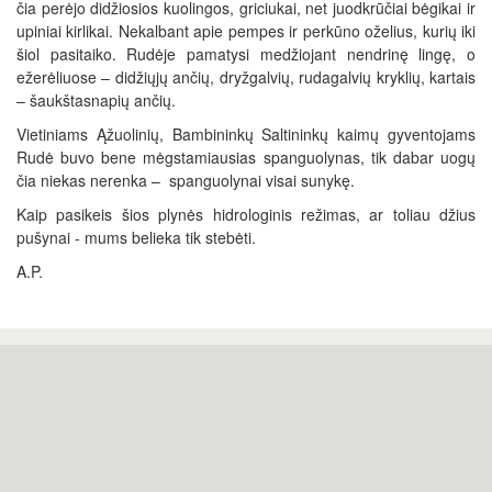
čia perėjo didžiosios kuolingos, griciukai, net juodkrūčiai bėgikai ir
upiniai kirlikai. Nekalbant apie pempes ir perkūno oželius, kurių iki
šiol pasitaiko. Rudėje pamatysi medžiojant nendrinę lingę, o
ežerėliuose – didžiųjų ančių, dryžgalvių, rudagalvių kryklių, kartais
– šaukštasnapių ančių.
Vietiniams Ąžuolinių, Bambininkų Saltininkų kaimų gyventojams
Rudė buvo bene mėgstamiausias spanguolynas, tik dabar uogų
čia niekas nerenka – spanguolynai visai sunykę.
Kaip pasikeis šios plynės hidrologinis režimas, ar toliau džius
pušynai - mums belieka tik stebėti.
A.P.