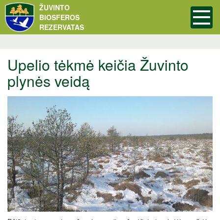
ŽUVINTO
BIOSFEROS
REZERVATAS
Upelio tėkmė keičia Žuvinto
plynės veidą