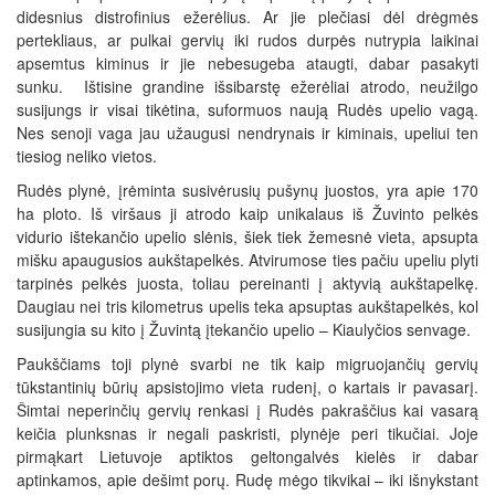
didesnius distrofinius ežerėlius. Ar jie plečiasi dėl drėgmės
pertekliaus, ar pulkai gervių iki rudos durpės nutrypia laikinai
apsemtus kiminus ir jie nebesugeba ataugti, dabar pasakyti
sunku. Ištisine grandine išsibarstę ežerėliai atrodo, neužilgo
susijungs ir visai tikėtina, suformuos naują Rudės upelio vagą.
Nes senoji vaga jau užaugusi nendrynais ir kiminais, upeliui ten
tiesiog neliko vietos.
Rudės plynė, įrėminta susivėrusių pušynų juostos, yra apie 170
ha ploto. Iš viršaus ji atrodo kaip unikalaus iš Žuvinto pelkės
vidurio ištekančio upelio slėnis, šiek tiek žemesnė vieta, apsupta
mišku apaugusios aukštapelkės. Atvirumose ties pačiu upeliu plyti
tarpinės pelkės juosta, toliau pereinanti į aktyvią aukštapelkę.
Daugiau nei tris kilometrus upelis teka apsuptas aukštapelkės, kol
susijungia su kito į Žuvintą įtekančio upelio – Kiaulyčios senvage.
Paukščiams toji plynė svarbi ne tik kaip migruojančių gervių
tūkstantinių būrių apsistojimo vieta rudenį, o kartais ir pavasarį.
Šimtai neperinčių gervių renkasi į Rudės pakraščius kai vasarą
keičia plunksnas ir negali paskristi, plynėje peri tikučiai. Joje
pirmąkart Lietuvoje aptiktos geltongalvės kielės ir dabar
aptinkamos, apie dešimt porų. Rudę mėgo tikvikai – iki išnykstant