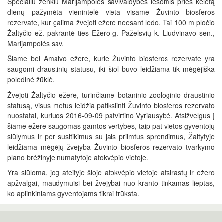
Specialiu ženklu Marijampolės savivaldybės lėšomis prieš keletą
dienų pažymėta vienintelė vieta visame Žuvinto biosferos
rezervate, kur galima žvejoti ežere neesant ledo. Tai 100 m pločio
Žaltyčio ež. pakrantė ties Ežero g. Paželsvių k. Liudvinavo sen.,
Marijampolės sav.
Šiame bei Amalvo ežere, kurie Žuvinto biosferos rezervate yra
saugomi draustinių statusu, iki šiol buvo leidžiama tik mėgėjiška
poledinė žūklė.
Žvejoti Žaltyčio ežere, turinčiame botaninio-zoologinio draustinio
statusą, visus metus leidžia patikslinti Žuvinto biosferos rezervato
nuostatai, kuriuos 2016-09-09 patvirtino Vyriausybė. Atsižvelgus į
šiame ežere saugomas gamtos vertybes, taip pat vietos gyventojų
siūlymus ir per susitikimus su jais priimtus sprendimus, Žaltytyje
leidžiama mėgėjų žvejyba Žuvinto biosferos rezervato tvarkymo
plano brėžinyje numatytoje atokvėpio vietoje.
Yra siūloma, jog ateityje šioje atokvėpio vietoje atsirastų ir ežero
apžvalgai, maudymuisi bei žvejybai nuo kranto tinkamas lieptas,
ko aplinkiniams gyventojams tikrai trūksta.