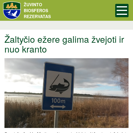
ŽUVINTO
BIOSFEROS
REZERVATAS
Žaltyčio ežere galima žvejoti ir
nuo kranto