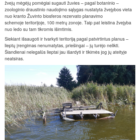
žvejų mėgėjų pomėgiai sugauti žuvies – pagal botaninio –
zoologinio draustinio naudojimo sąlygas nustatyta žvejybos vieta
nuo kranto Žuvinto biosferos rezervato planavimo
schemoje teritorijoje, 100 metrų zonoje. Taip pat leistina žvejyba
nuo ledo su tam tikromis išimtimis.
Siekiant išsaugoti ir tvarkyti teritoriją pagal patvirtintus planus –
lieptų įrengimas nenumatytas, priešingai – jų turėjo nelikti.
Šiandienai nelegalūs lieptai jau išardyti ir tikimės jog jų ateityje
neatsiras.