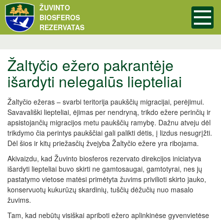
ŽUVINTO
BIOSFEROS
REZERVATAS
Žaltyčio ežero pakrantėje
išardyti nelegalūs liepteliai
Žaltyčio ežeras – svarbi teritorija paukščių migracijai, perėjimui.
Savavališki liepteliai, ėjimas per nendryną, trikdo ežere perinčių ir
apsistojančių migracijos metu paukščių ramybę. Dažnu atveju dėl
trikdymo čia perintys paukščiai gali palikti dėtis, į lizdus nesugrįžti.
Dėl šios ir kitų priežasčių žvejyba Žaltyčio ežere yra ribojama.
Akivaizdu, kad Žuvinto biosferos rezervato direkcijos iniciatyva
išardyti liepteliai buvo skirti ne gamtosaugai, gamtotyrai, nes jų
pastatymo vietose matėsi primėtyta žuvims privilioti skirto jauko,
konservuotų kukurūzų skardinių, tuščių dėžučių nuo masalo
žuvims.
Tam, kad nebūtų visiškai apriboti ežero aplinkinėse gyvenvietėse