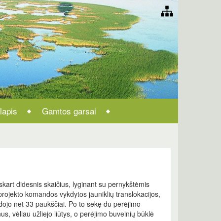
lapis
Gamtos garsai
kart didesnis skaičius, lyginant su pernykštėmis
rojekto komandos vykdytos jauniklių translokacijos,
dojo net 33 paukščiai. Po to sekę du perėjimo
 vėliau užliejo liūtys, o perėjimo buveinių būklė