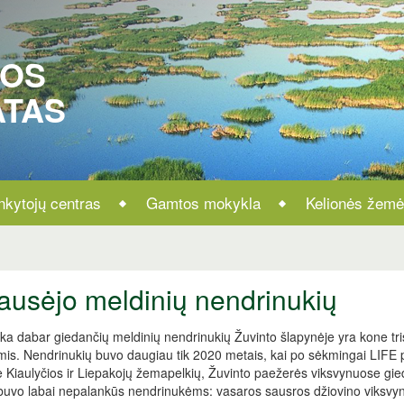
ROS
ATAS
nkytojų centras
Gamtos mokykla
Kelionės žemė
ausėjo meldinių nendrinukių
ka dabar giedančių meldinių nendrinukių Žuvinto šlapynėje yra kone tris
mis. Nendrinukių buvo daugiau tik 2020 metais, kai po sėkmingai LIFE p
e Kiaulyčios ir Liepakojų žemapelkių, Žuvinto paežerės viksvynuose gie
buvo labai nepalankūs nendrinukėms: vasaros sausros džiovino viksvynus,