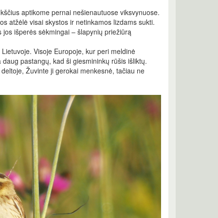
aukščius aptikome pernai nešienautuose viksvynuose.
vos atžėlė visai skystos ir netinkamos lizdams sukti.
s jos išperės sėkmingai – šlapynių priežiūrą
is Lietuvoje. Visoje Europoje, kur peri meldinė
 daug pastangų, kad ši giesmininkų rūšis išliktų.
deltoje, Žuvinte ji gerokai menkesnė, tačiau ne