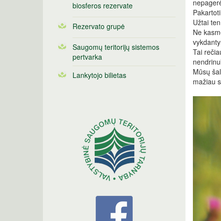
nepagerė
biosferos rezervate
Pakartot
Užtai ten
Rezervato grupė
Ne kasmet
vykdantys
Saugomų teritorijų sistemos
Tai rečia
pertvarka
nendrinuk
Mūsų šal
Lankytojo bilietas
mažiau s