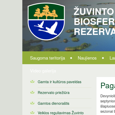
ŽUVINTO
BIOSFE
REZERV
Saugoma teritorija
Naujienos
La
Video galerija
Gamta ir kultūros paveldas
Pag
Rezervato priežiūra
Devynioli
septynio
Gamtos dienoraštis
šlapiuos
sezonai 
Veiklos reguliavimas Žuvinto