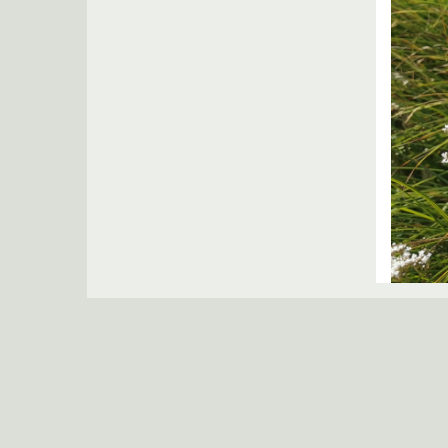
Žuvinto biosferos rezervato grupė