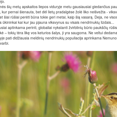
jo.
inės šių metų apskaitos liepos viduryje metu gausiausiai giedančius p
, kur pernai šienauta, bet dėl lietų pradalgėse žolė liko neišvežta - viks
 šiai rūšiai perėti būna tokie geri metai, kaip šią vasarą. Deja, ne viso
 ūkininkai kai kur jau pjauna viksvynus su visais nendrinukių lizdais...
usiai aptinkama perinti, globaliai nykstanti žvirblinių būrio paukščių rūš
ė – tokių tėra likę vos keturios šalys, ji yra saugoma. Ne veltui dedama
yje pati didžiausia meldinių nendrinukių populiacija aprinkama Nemuno 
varbi.