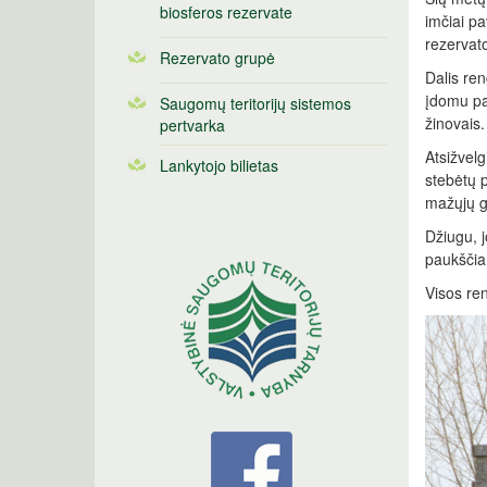
biosferos rezervate
imčiai pa
rezervato
Rezervato grupė
Dalis ren
įdomu pas
Saugomų teritorijų sistemos
žinovais.
pertvarka
Atsižvelg
Lankytojo bilietas
stebėtų 
mažųjų gu
Džiugu, j
paukščia
Visos re