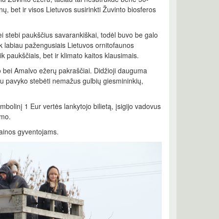
ų, bet ir visos Lietuvos susirinkti Žuvinto biosferos
ei stebi paukščius savarankiškai, todėl buvo be galo
iek labiau pažengusiais Lietuvos ornitofaunos
ik paukščiais, bet ir klimato kaitos klausimais.
to bei Amalvo ežerų pakraščiai. Didžioji dauguma
au pavyko stebėti nemažus gulbių giesmininkių,
mbolinį 1 Eur vertės lankytojo bilietą, įsigijo vadovus
imo.
rainos gyventojams.