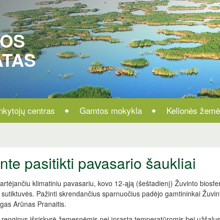
ROS
ATAS
nkytojų centras
Gamtos mokykla
Kelionės žemė
nte pasitikti pavasario šaukliai
artėjančiu klimatiniu pavasariu, kovo 12-ąją (šeštadienį) Žuvinto biosfer
 sutiktuvės. Pažinti skrendančius sparnuočius padėjo gamtininkai Žuvin
ogas Arūnas Pranaitis.
 renginys išsiskyrė žemesnėmis nei įprasta temperatūromis bei užšalusi