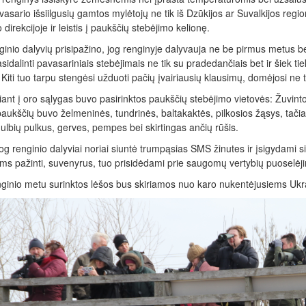
vasario išsiilgusių gamtos mylėtojų ne tik iš Dzūkijos ar Suvalkijos region
 direkcijoje ir leistis į paukščių stebėjimo kelionę.
ginio dalyvių prisipažino, jog renginyje dalyvauja ne be pirmus metus b
idalinti pavasariniais stebėjimais ne tik su pradedančiais bet ir šiek t
 Kiti tuo tarpu stengėsi užduoti pačių įvairiausių klausimų, domėjosi ne t
iant į oro sąlygas buvo pasirinktos paukščių stebėjimo vietovės: Žuvin
paukščių buvo želmeninės, tundrinės, baltakaktės, pilkosios žąsys, tači
lbių pulkus, gerves, pempes bei skirtingas ančių rūšis.
og renginio dalyviai noriai siuntė trumpąsias SMS žinutes ir įsigydami si
ms pažinti, suvenyrus, tuo prisidėdami prie saugomų vertybių puoselėj
nginio metu surinktos lėšos bus skiriamos nuo karo nukentėjusiems Uk