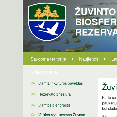
ŽUVINTO
BIOSFE
REZERV
Saugoma teritorija
Naujienos
La
Video galerija
Gamta ir kultūros paveldas
Žuvi
Rezervato priežiūra
Kartu su 
paukščių
Gamtos dienoraštis
bei ekol
Veiklos reguliavimas Žuvinto
Šių metų