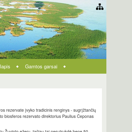
lapis
Gamtos garsai
os rezervate įvyko tradicinis renginys - sugrįžtančių
to biosferos rezervato direktorius Paulius Čeponas
u Žuvinto ežeru, tačiau tai nesutrukdė bene 50-