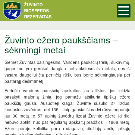
ŽUVINTO
BIOSFEROS
REZERVATAS
Žuvinto ežero paukščiams –
sėkmingi metai
Šiemet Žuvintas balsingesnis. Vandens paukščių trelių, šūkavimų,
gagenimo yra gerokai daugiau nei ankstesniais metais, nes ši
vasara daugeliui čia perinčių rūšių bus bene sėkmingiausia per
pastarąjį dešimtmetį.
Perinčių vandens paukščių apskaitos jau atliktos, jos leidžia
pasakyti malonią žinią, jog pamažu atsikuria tipiškų ežero
paukščių gausa. Ausuotieji kragai Žuvinte susuko 27 lizdus,
juodosios žuvėdros net 135, - taip gausiai šios dvi rūšys neperėjo
jau 30 metų, o 57 upinių žuvėdrų lizdai Žuvinto ežere iki šiol
nebuvo aptikti nuo pat reguliarių apskaitų pradžios – 1966 metų.
Ežere perėjo keliolika porų rudagalvių, didžiųjų ančių, pilkųjų
gervių, ir kelios dešimtys – pilkųjų žąsų.