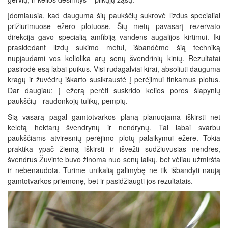
Įdomiausia, kad dauguma šių paukščių sukrovė lizdus specialiai
prižiūrimuose ežero plotuose. Šių metų pavasarį rezervato
direkcija gavo specialią amfibiją vandens augalijos kirtimui. Iki
prasidedant lizdų sukimo metui, išbandėme šią techniką
nupjaudami vos keliolika arų senų švendrinių kinių. Rezultatai
pasirodė esą labai puikūs. Visi rudagalviai kirai, absoliuti dauguma
kragų ir žuvėdrų iškarto susikraustė į perėjimui tinkamus plotus.
Dar daugiau: į ežerą perėti suskrido kelios poros šlapynių
paukščių - raudonkojų tulikų, pempių.
Šią vasarą pagal gamtotvarkos planą planuojama iškirsti net
keletą hektarų švendrynų ir nendrynų. Tai labai svarbu
paukščiams atviresnių perėjimo plotų palaikymui ežere. Tokia
praktika ypač žiemą iškirsti ir išvežti sudžiūvusias nendres,
švendrus Žuvinte buvo žinoma nuo senų laikų, bet vėliau užmiršta
ir nebenaudota. Turime unikalią galimybę ne tik išbandyti naują
gamtotvarkos priemonę, bet ir pasidžiaugti jos rezultatais.