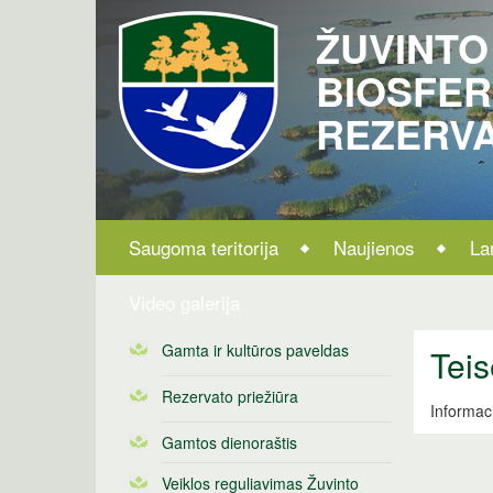
ŽUVINTO
BIOSFE
REZERV
Saugoma teritorija
Naujienos
La
Video galerija
Gamta ir kultūros paveldas
Teis
Rezervato priežiūra
Informac
Gamtos dienoraštis
Veiklos reguliavimas Žuvinto