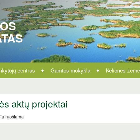
ROS
ATAS
nkytojų centras
Gamtos mokykla
Kelionės žemė
ės aktų projektai
ija ruošiama