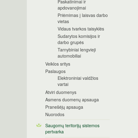
Paskatinimai ir
apdovanojimai
Priėmimas į laisvas darbo
vietas
Vidaus tvarkos taisyklės
Sudarytos komisijos ir
darbo grupės
Tarnybiniai lengvieji
automobiliai
Veiklos sritys
Paslaugos
Elektroniniai valdžios
vartai
Atviri duomenys
Asmens duomenų apsauga
Pranešėjų apsauga
Nuorodos
Saugomų teritorijų sistemos
pertvarka