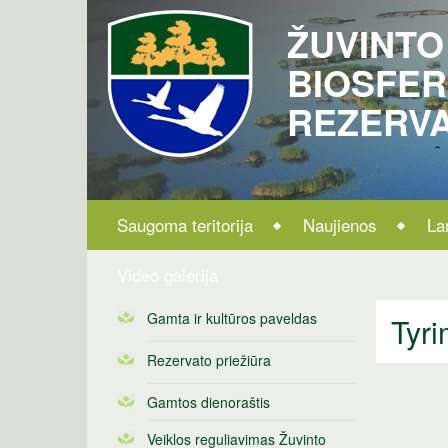
ŽUVINTO
BIOSFE
REZERV
Saugoma teritorija
Naujienos
La
Video galerija
Gamta ir kultūros paveldas
Tyri
Rezervato priežiūra
Gamtos dienoraštis
Veiklos reguliavimas Žuvinto