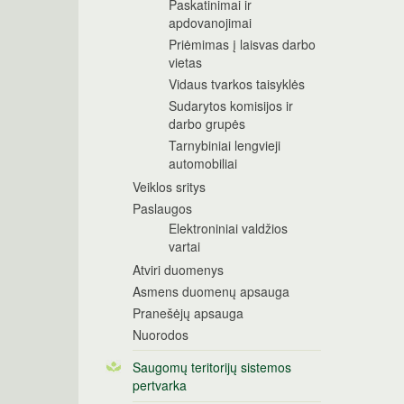
Paskatinimai ir
apdovanojimai
Priėmimas į laisvas darbo
vietas
Vidaus tvarkos taisyklės
Sudarytos komisijos ir
darbo grupės
Tarnybiniai lengvieji
automobiliai
Veiklos sritys
Paslaugos
Elektroniniai valdžios
vartai
Atviri duomenys
Asmens duomenų apsauga
Pranešėjų apsauga
Nuorodos
Saugomų teritorijų sistemos
pertvarka