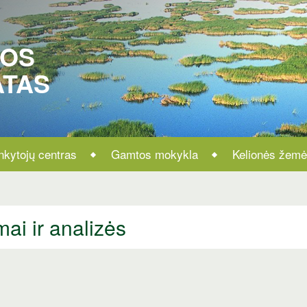
ROS
ATAS
nkytojų centras
Gamtos mokykla
Kelionės žemė
mai ir analizės