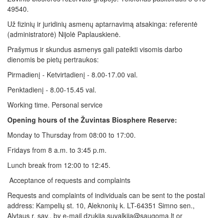
49540.
Už fizinių ir juridinių asmenų aptarnavimą atsakinga: referentė
(administratorė) Nijolė Paplauskienė.
Prašymus ir skundus asmenys gali pateikti visomis darbo
dienomis be pietų pertraukos:
Pirmadienį - Ketvirtadienį - 8.00-17.00 val.
Penktadienį - 8.00-15.45 val.
Working time. Personal service
Opening hours of the Žuvintas Biosphere Reserve:
Monday to Thursday from 08:00 to 17:00.
Fridays from 8 a.m. to 3:45 p.m.
Lunch break from 12:00 to 12:45.
Acceptance of requests and complaints
Requests and complaints of individuals can be sent to the postal
address: Kampelių st. 10, Aleknonių k. LT-64351 Simno sen.,
Alytaus r. sav., by e-mail dzukija.suvalkija@saugoma.lt or