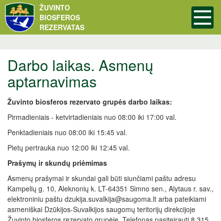
ŽUVINTO
BIOSFEROS
REZERVATAS
Darbo laikas. Asmenų
aptarnavimas
Žuvinto biosferos rezervato grupės darbo laikas:
Pirmadieniais - ketvirtadieniais nuo 08:00 iki 17:00 val.
Penktadieniais nuo 08:00 iki 15:45 val.
Pietų pertrauka nuo 12:00 iki 12:45 val.
Prašymų ir skundų priėmimas
Asmenų prašymai ir skundai gali būti siunčiami paštu adresu
Kampelių g. 10, Aleknonių k. LT-64351 Simno sen., Alytaus r. sav.,
elektroniniu paštu dzukija.suvalkija@saugoma.lt arba pateikiami
asmeniškai Dzūkijos-Suvalkijos saugomų teritorijų direkcijoje
Žuvinto biosferos rezervato grupėje. Telefonas pasiteirauti 8 315