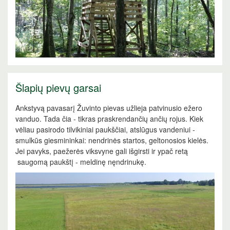
Šlapių pievų garsai
Ankstyvą pavasarį Žuvinto pievas užlieja patvinusio ežero
vanduo. Tada čia - tikras praskrendančių ančių rojus. Kiek
vėliau pasirodo tilvikiniai paukščiai, atslūgus vandeniui -
smulkūs giesmininkai: nendrinės startos, geltonosios kielės.
Jei pavyks, paežerės viksvyne gali išgirsti ir ypač retą
saugomą paukštį - meldinę nęndrinukę.