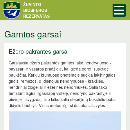
ŽUVINTO
BIOSFEROS
REZERVATAS
Gamtos garsai
Ežero pakrantės garsai
Garsiausia ežero pakrantės gamtos tako nendrynuose -
pavasarį ir vasaros pradžioje, kai gieda perėti suskridę
paukščiai. Karklų krūmuose prietemoje suokia lakštingalos,
girdisi remezos, o įdienojus nendrynuose - krakšlės,
nendriniai žiogeliai ir ežerinės nendrinukės. Šalia tako
temstant išgirsi ilgasnapę vištelę, nendryno pakraštyje ir
pievoje - švygždą. Tuo laiku šalia stebėjimų bokštelio būbsi
didysis baublys. Visus metus išgirsi ūsuotąsiais zyles.