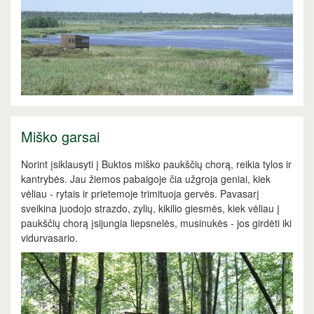
Miško garsai
Norint įsiklausyti į Buktos miško paukščių chorą, reikia tylos ir
kantrybės. Jau žiemos pabaigoje čia užgroja geniai, kiek
vėliau - rytais ir prietemoje trimituoja gervės. Pavasarį
sveikina juodojo strazdo, zylių, kikilio giesmės, kiek vėliau į
paukščių chorą įsijungia liepsnelės, musinukės - jos girdėti iki
vidurvasario.