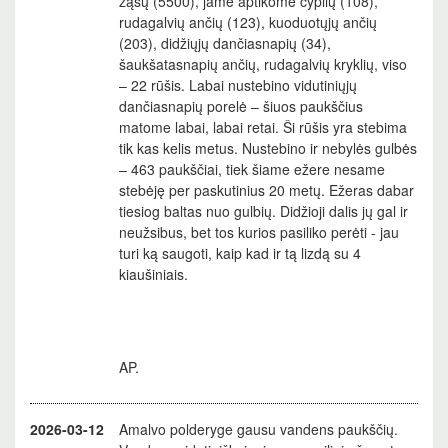
žąsų (5500), jame aptikome cyplių (108),
rudagalvių ančių (123), kuoduotųjų ančių
(203), didžiųjų dančiasnapių (34),
šaukšatasnapių ančių, rudagalvių kryklių, viso
– 22 rūšis. Labai nustebino vidutiniųjų
dančiasnapių porelė – šiuos paukščius
matome labai, labai retai. Ši rūšis yra stebima
tik kas kelis metus. Nustebino ir nebylės gulbės
– 463 paukščiai, tiek šiame ežere nesame
stebėję per paskutinius 20 metų. Ežeras dabar
tiesiog baltas nuo gulbių. Didžioji dalis jų gal ir
neužsibus, bet tos kurios pasiliko perėti - jau
turi ką saugoti, kaip kad ir tą lizdą su 4
kiaušiniais.
AP.
2026-03-12
Amalvo polderyge gausu vandens paukščių.