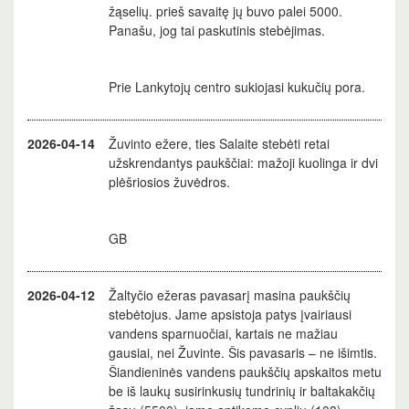
žąselių. prieš savaitę jų buvo palei 5000.
Panašu, jog tai paskutinis stebėjimas.
Prie Lankytojų centro sukiojasi kukučių pora.
2026-04-14
Žuvinto ežere, ties Salaite stebėti retai
užskrendantys paukščiai: mažoji kuolinga ir dvi
plėšriosios žuvėdros.
GB
2026-04-12
Žaltyčio ežeras pavasarį masina paukščių
stebėtojus. Jame apsistoja patys įvairiausi
vandens sparnuočiai, kartais ne mažiau
gausiai, nei Žuvinte. Šis pavasaris – ne išimtis.
Šiandieninės vandens paukščių apskaitos metu
be iš laukų susirinkusių tundrinių ir baltakakčių