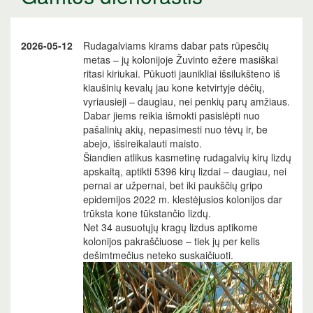
2026-05-12
Rudagalviams kirams dabar pats rūpesčių
metas – jų kolonijoje Žuvinto ežere masiškai
ritasi kiriukai. Pūkuoti jaunikliai išsilukšteno iš
kiaušinių kevalų jau kone ketvirtyje dėčių,
vyriausieji – daugiau, nei penkių parų amžiaus.
Dabar jiems reikia išmokti pasislėpti nuo
pašalinių akių, nepasimesti nuo tėvų ir, be
abejo, išsireikalauti maisto.
Šiandien atlikus kasmetinę rudagalvių kirų lizdų
apskaitą, aptikti 5396 kirų lizdai – daugiau, nei
pernai ar užpernai, bet iki paukščių gripo
epidemijos 2022 m. klestėjusios kolonijos dar
trūksta kone tūkstančio lizdų.
Net 34 ausuotųjų kragų lizdus aptikome
kolonijos pakraščiuose – tiek jų per kelis
dešimtmečius neteko suskaičiuoti.