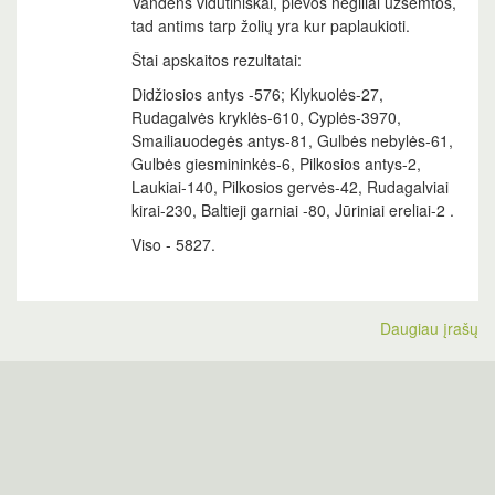
Vandens vidutiniškai, pievos negiliai užsemtos,
tad antims tarp žolių yra kur paplaukioti.
Štai apskaitos rezultatai:
Didžiosios antys -576; Klykuolės-27,
Rudagalvės kryklės-610, Cyplės-3970,
Smailiauodegės antys-81, Gulbės nebylės-61,
Gulbės giesmininkės-6, Pilkosios antys-2,
Laukiai-140, Pilkosios gervės-42, Rudagalviai
kirai-230, Baltieji garniai -80, Jūriniai ereliai-2 .
Viso - 5827.
Daugiau įrašų