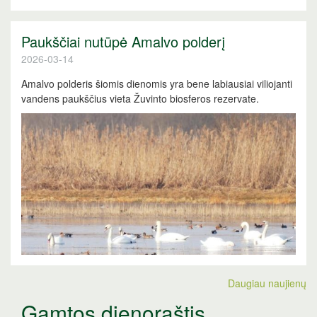
Paukščiai nutūpė Amalvo polderį
2026-03-14
Amalvo polderis šiomis dienomis yra bene labiausiai viliojanti
vandens paukščius vieta Žuvinto biosferos rezervate.
Daugiau naujienų
Gamtos dienoraštis