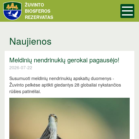
ŽUVINTO
BIOSFEROS
REZERVATAS
Naujienos
Meldinių nendrinukių gerokai pagausėjo!
2026-07-22
Susumuoti meldinių nendrinukių apskaitų duomenys -
Žuvinto pelkėse aptikti giedantys 28 globaliai nykstančios
rūšies patinėliai.