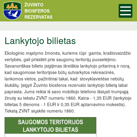
ŽUVINTO
BIOSFEROS
REZERVATAS
Lankytojo bilietas
Ekologinio mąstymo žmonės, kuriems rūpi gamta, kraštovaizdžio
vertybės, gali prisidėti prie saugomų teritorijų puoselėjimo.
Savanoriškas bilieto įsigijimas išreiškia lankytojo pritarimą ir norą,
kad saugomose teritorijose būtų sutvarkytos rekreacinės,
lankomos vietos, pažintiniai takai, kad stovyklavietėse nebūtų
šiukšlių. Įsigyti Žuvinto biosferos rezervato lankytojo bilietą labai
paprasta, Jums reikia iš savo mobiliojo telefono išsiųsti trumpąją
žinutę su tekstu ZVNT numeriu 1860. Kaina - 1,35 EUR (lankytojo
bilietas 5 dienoms - 1 EUR ir 0,35 EUR aptarnavimo mokestis).
Tekstą ZVNT siųskite numeriu 1860.