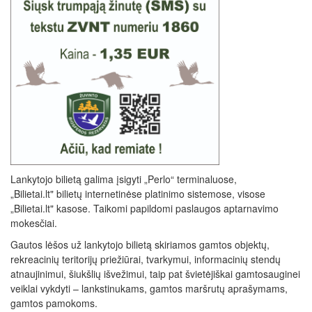
Lankytojo bilietą galima įsigyti „Perlo“ terminaluose,
„
Bilietai.lt
" bilietų internetinėse platinimo sistemose, visose
„Bilietai.lt" kasose. Taikomi papildomi paslaugos aptarnavimo
mokesčiai.
Gautos lėšos už lankytojo bilietą skiriamos gamtos objektų,
rekreacinių teritorijų priežiūrai, tvarkymui, informacinių stendų
atnaujinimui, šiukšlių išvežimui, taip pat švietėjiškai gamtosauginei
veiklai vykdyti – lankstinukams, gamtos maršrutų aprašymams,
gamtos pamokoms.