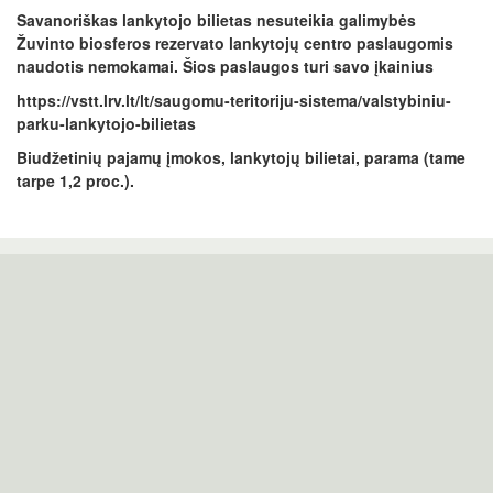
Savanoriškas lankytojo bilietas nesuteikia galimybės
Žuvinto biosferos rezervato lankytojų centro paslaugomis
naudotis nemokamai.
Šios paslaugos turi savo įkainius
https://vstt.lrv.lt/lt/saugomu-teritoriju-sistema/valstybiniu-
parku-lankytojo-bilietas
Biudžetinių pajamų įmokos, lankytojų bilietai, parama (tame
tarpe 1,2 proc.).
Žuvinto biosferos rezervato grupė
Kampelių g. 10, 64351 Aleknonys, Alytaus r.
Tel. 8 315 49540
zuvinto.rez@saugoma.lt