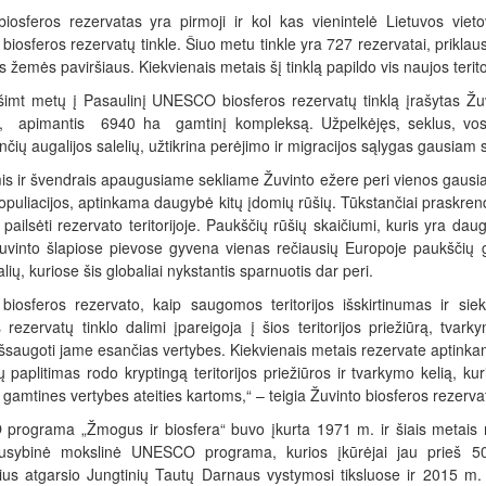
biosferos rezervatas yra pirmoji ir kol kas vienintelė Lietuvos 
 biosferos rezervatų tinkle. Šiuo metu tinkle yra 727 rezervatai, prikla
 žemės paviršiaus. Kiekvienais metais šį tinklą papildo vis naujos teritor
šimt metų į Pasaulinį UNESCO biosferos rezervatų tinklą įrašytas Žuv
, apimantis 6940 ha gamtinį kompleksą. Užpelkėjęs, seklus, vos 
nčių augalijos salelių, užtikrina perėjimo ir migracijos sąlygas gausiam 
 ir švendrais apaugusiame sekliame Žuvinto ežere peri vienos gausiausi
populiacijos, aptinkama daugybė kitų įdomių rūšių. Tūkstančiai praskren
 pailsėti rezervato teritorijoje. Paukščių rūšių skaičiumi, kuris yra da
Žuvinto šlapiose pievose gyvena vienas rečiausių Europoje paukščių 
alių, kuriose šis globaliai nykstantis sparnuotis dar peri.
 biosferos rezervato, kaip saugomos teritorijos išskirtinumas ir 
 rezervatų tinklo dalimi įpareigoja į šios teritorijos priežiūrą, tvark
išsaugoti jame esančias vertybes. Kiekvienais metais rezervate aptinkamo
ų paplitimas rodo kryptingą teritorijos priežiūros ir tvarkymo kelią, kur
 gamtines vertybes ateities kartoms,“ – teigia Žuvinto biosferos rezerv
rograma „Žmogus ir biosfera“ buvo įkurta 1971 m. ir šiais metais mi
ausybinė mokslinė UNESCO programa, kurios įkūrėjai jau prieš 50
ius atgarsio Jungtinių Tautų Darnaus vystymosi tiksluose ir 2015 m. 