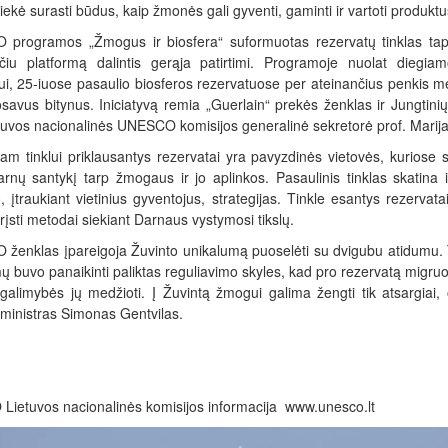
siekė surasti būdus, kaip žmonės gali gyventi, gaminti ir vartoti produ
programos „Žmogus ir biosfera“ suformuotas rezervatų tinklas tapo
nčiu platformą dalintis gerąja patirtimi. Programoje nuolat diegiam
ui, 25-iuose pasaulio biosferos rezervatuose per ateinančius penkis m
savus bitynus. Iniciatyvą remia „Guerlain“ prekės ženklas ir Jungtin
tuvos nacionalinės UNESCO komisijos generalinė sekretorė prof. Marij
iam tinklui priklausantys rezervatai yra pavyzdinės vietovės, kuriose
darnų santykį tarp žmogaus ir jo aplinkos. Pasaulinis tinklas skatina
 įtraukiant vietinius gyventojus, strategijas. Tinkle esantys rezervat
įsti metodai siekiant Darnaus vystymosi tikslų.
ženklas įpareigoja Žuvinto unikalumą puoselėti su dvigubu atidumu. 
ų buvo panaikinti paliktas reguliavimo skyles, kad pro rezervatą migruo
galimybės jų medžioti. Į Žuvintą žmogui galima žengti tik atsargiai, o
 ministras Simonas Gentvilas.
ietuvos nacionalinės komisijos informacija www.unesco.lt