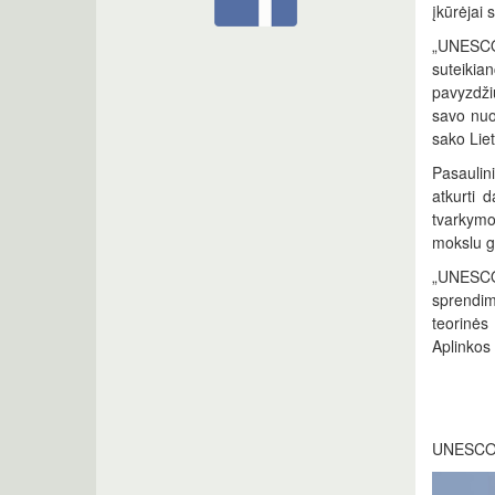
įkūrėjai 
„UNESCO 
suteikia
pavyzdži
savo nuo
sako Lie
Pasaulin
atkurti 
tvarkymo,
mokslu gr
„UNESCO 
sprendim
teorinės 
Aplinkos
UNESCO L