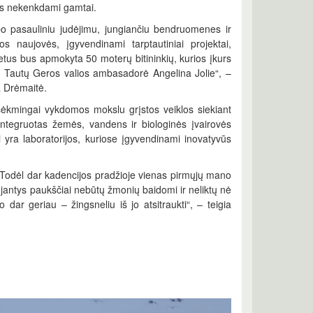
ktus nekenkdami gamtai.
 pasauliniu judėjimu, jungiančiu bendruomenes ir
os naujovės, įgyvendinami tarptautiniai projektai,
etus bus apmokyta 50 moterų bitininkių, kurios įkurs
ių Tautų Geros valios ambasadorė Angelina Jolie“, –
a Drėmaitė.
 sėkmingai vykdomos mokslu grįstos veiklos siekiant
 integruotas žemės, vandens ir biologinės įvairovės
ai yra laboratorijos, kuriose įgyvendinami inovatyvūs
Todėl dar kadencijos pradžioje vienas pirmųjų mano
jantys paukščiai nebūtų žmonių baidomi ir neliktų nė
 dar geriau – žingsneliu iš jo atsitraukti“, – teigia