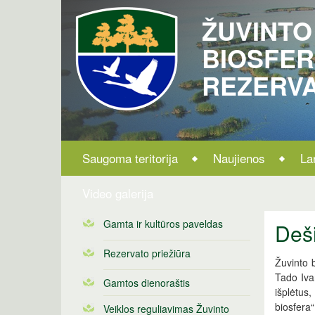
ŽUVINTO
BIOSFE
REZERV
Saugoma teritorija
Naujienos
La
Video galerija
Gamta ir kultūros paveldas
Deš
Rezervato priežiūra
Žuvinto b
Tado Iva
Gamtos dienoraštis
išplėtus
biosfera“
Veiklos reguliavimas Žuvinto