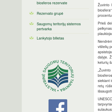
biosferos rezervate
Žuvinto 
biosfera“
Rezervato grupė
procentus
Prieš de
Saugomų teritorijų sistemos
pelkynas
pertvarka
plaukioja
Lankytojo bilietas
Nendrėmis
vištelių 
apsistoja
dalyje. 
keturių š
„Žuvinto
biosferos
siekiant 
retų rūši
išsaugoti
UNESCO p
tarpvyri
sulaukus