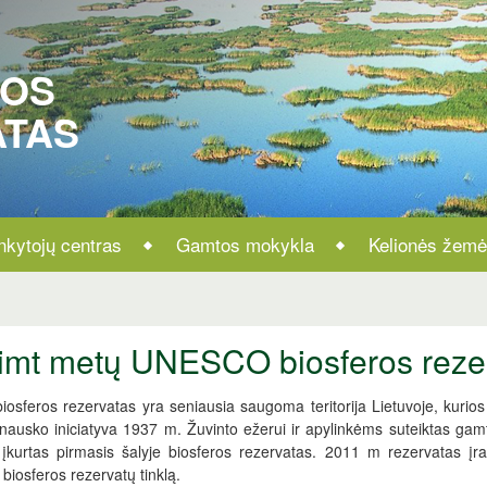
ROS
ATAS
nkytojų centras
Gamtos mokykla
Kelionės žemė
imt metų UNESCO biosferos rezer
iosferos rezervatas yra seniausia saugoma teritorija Lietuvoje, kurios 
nausko iniciatyva 1937 m. Žuvinto ežerui ir apylinkėms suteiktas gamt
, įkurtas pirmasis šalyje biosferos rezervatas. 2011 m rezervatas
 biosferos rezervatų tinklą.