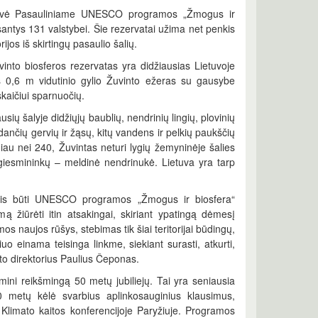
vietovė Pasauliniame UNESCO programos „Žmogus ir
usantys 131 valstybei. Šie rezervatai užima net penkis
ijos iš skirtingų pasaulio šalių.
into biosferos rezervatas yra didžiausias Lietuvoje
0,6 m vidutinio gylio Žuvinto ežeras su gausybe
skaičiui sparnuočių.
ų šalyje didžiųjų baublių, nendrinių lingių, plovinių
dančių gervių ir žąsų, kitų vandens ir pelkių paukščių
ugiau nei 240, Žuvintas neturi lygių žemyninėje šalies
giesmininkų – meldinė nendrinukė. Lietuva yra tarp
siekis būti UNESCO programos „Žmogus ir biosfera“
ymą žiūrėti itin atsakingai, skiriant ypatingą dėmesį
s naujos rūšys, stebimas tik šiai teritorijai būdingų,
iuo einama teisinga linkme, siekiant surasti, atkurti,
ato direktorius Paulius Čeponas.
ni reikšmingą 50 metų jubiliejų. Tai yra seniausia
 metų kėlė svarbius aplinkosauginius klausimus,
Klimato kaitos konferencijoje Paryžiuje. Programos