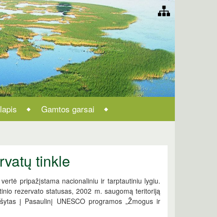
lapis
Gamtos garsai
vatų tinkle
vertė pripažįstama nacionaliniu ir tarptautiniu lygiu.
inio rezervato statusas, 2002 m. saugomą teritoriją
 įrašytas į Pasaulinį UNESCO programos „Žmogus ir