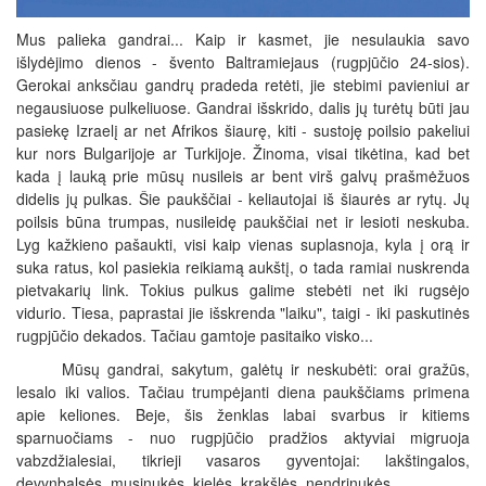
Mus palieka gandrai... Kaip ir kasmet, jie nesulaukia savo
išlydėjimo dienos - švento Baltramiejaus (rugpjūčio 24-sios).
Gerokai anksčiau gandrų pradeda retėti, jie stebimi pavieniui ar
negausiuose pulkeliuose. Gandrai išskrido, dalis jų turėtų būti jau
pasiekę Izraelį ar net Afrikos šiaurę, kiti - sustoję poilsio pakeliui
kur nors Bulgarijoje ar Turkijoje. Žinoma, visai tikėtina, kad bet
kada į lauką prie mūsų nusileis ar bent virš galvų prašmėžuos
didelis jų pulkas. Šie paukščiai - keliautojai iš šiaurės ar rytų. Jų
poilsis būna trumpas, nusileidę paukščiai net ir lesioti neskuba.
Lyg kažkieno pašaukti, visi kaip vienas suplasnoja, kyla į orą ir
suka ratus, kol pasiekia reikiamą aukštį, o tada ramiai nuskrenda
pietvakarių link. Tokius pulkus galime stebėti net iki rugsėjo
vidurio. Tiesa, paprastai jie išskrenda "laiku", taigi - iki paskutinės
rugpjūčio dekados. Tačiau gamtoje pasitaiko visko...
Mūsų gandrai, sakytum, galėtų ir neskubėti: orai gražūs,
lesalo iki valios. Tačiau trumpėjanti diena paukščiams primena
apie keliones. Beje, šis ženklas labai svarbus ir kitiems
sparnuočiams - nuo rugpjūčio pradžios aktyviai migruoja
vabzdžialesiai, tikrieji vasaros gyventojai: lakštingalos,
devynbalsės, musinukės, kielės, krakšlės, nendrinukės.