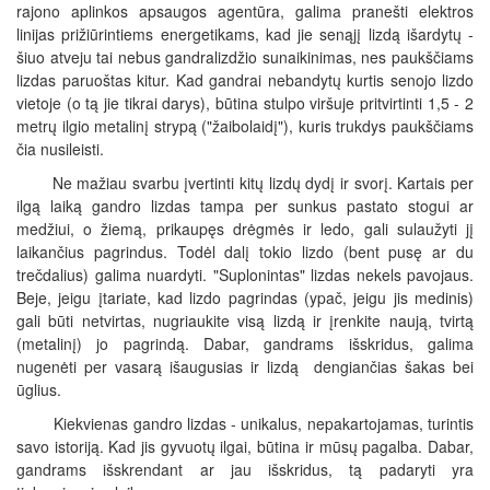
rajono aplinkos apsaugos agentūra, galima pranešti elektros
linijas prižiūrintiems energetikams, kad jie senąjį lizdą išardytų -
šiuo atveju tai nebus gandralizdžio sunaikinimas, nes paukščiams
lizdas paruoštas kitur. Kad gandrai nebandytų kurtis senojo lizdo
vietoje (o tą jie tikrai darys), būtina stulpo viršuje pritvirtinti 1,5 - 2
metrų ilgio metalinį strypą ("žaibolaidį"), kuris trukdys paukščiams
čia nusileisti.
Ne mažiau svarbu įvertinti kitų lizdų dydį ir svorį. Kartais per
ilgą laiką gandro lizdas tampa per sunkus pastato stogui ar
medžiui, o žiemą, prikaupęs drėgmės ir ledo, gali sulaužyti jį
laikančius pagrindus. Todėl dalį tokio lizdo (bent pusę ar du
trečdalius) galima nuardyti. "Suplonintas" lizdas nekels pavojaus.
Beje, jeigu įtariate, kad lizdo pagrindas (ypač, jeigu jis medinis)
gali būti netvirtas, nugriaukite visą lizdą ir įrenkite naują, tvirtą
(metalinį) jo pagrindą. Dabar, gandrams išskridus, galima
nugenėti per vasarą išaugusias ir lizdą dengiančias šakas bei
ūglius.
Kiekvienas gandro lizdas - unikalus, nepakartojamas, turintis
savo istoriją. Kad jis gyvuotų ilgai, būtina ir mūsų pagalba. Dabar,
gandrams išskrendant ar jau išskridus, tą padaryti yra