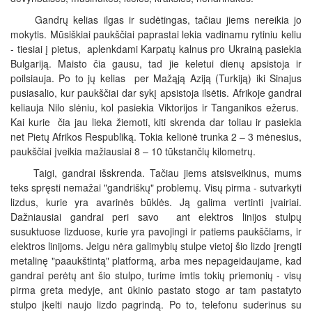
Gandrų kelias ilgas ir sudėtingas, tačiau jiems nereikia jo
mokytis. Mūsiškiai paukščiai paprastai lekia vadinamu rytiniu keliu
- tiesiai į pietus, aplenkdami Karpatų kalnus pro Ukrainą pasiekia
Bulgariją. Maisto čia gausu, tad jie keletui dienų apsistoja ir
poilsiauja. Po to jų kelias per Mažąją Aziją (Turkiją) iki Sinajus
pusiasalio, kur paukščiai dar sykį apsistoja ilsėtis. Afrikoje gandrai
keliauja Nilo slėniu, kol pasiekia Viktorijos ir Tanganikos ežerus.
Kai kurie čia jau lieka žiemoti, kiti skrenda dar toliau ir pasiekia
net Pietų Afrikos Respubliką. Tokia kelionė trunka 2 – 3 mėnesius,
paukščiai įveikia mažiausiai 8 – 10 tūkstančių kilometrų.
Taigi, gandrai išskrenda. Tačiau jiems atsisveikinus, mums
teks spręsti nemažai "gandriškų" problemų. Visų pirma - sutvarkyti
lizdus, kurie yra avarinės būklės. Ją galima vertinti įvairiai.
Dažniausiai gandrai peri savo ant elektros linijos stulpų
susuktuose lizduose, kurie yra pavojingi ir patiems paukščiams, ir
elektros linijoms. Jeigu nėra galimybių stulpe vietoj šio lizdo įrengti
metalinę "paaukštintą" platformą, arba mes nepageidaujame, kad
gandrai perėtų ant šio stulpo, turime imtis tokių priemonių - visų
pirma greta medyje, ant ūkinio pastato stogo ar tam pastatyto
stulpo įkelti naujo lizdo pagrindą. Po to, telefonu suderinus su