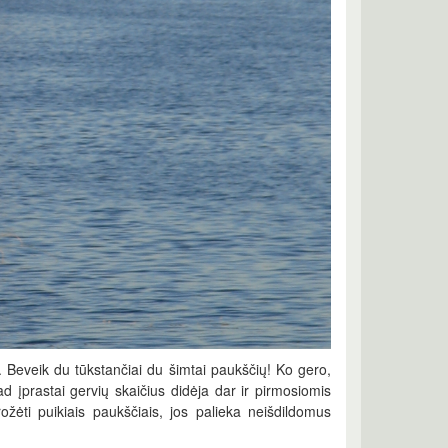
i. Beveik du tūkstančiai du šimtai paukščių! Ko gero,
kad įprastai gervių skaičius didėja dar ir pirmosiomis
žėti puikiais paukščiais, jos palieka neišdildomus