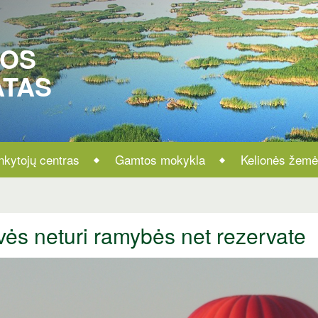
ROS
ATAS
nkytojų centras
Gamtos mokykla
Kelionės žemė
ės neturi ramybės net rezervate