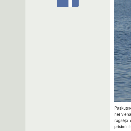
Paskutinė
nei viena
rugsėjo 
prisimin