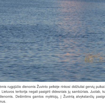
mis rugpjūčio dienomis Žuvinto pelkėje rinkosi didžiuliai gervių pulka
 Lietuvos teritorija negali pasigirti didesniais jų sambūriais. Juolab, 
dienomis. Dešimtims gamtos mylėtojų, į Žuvintą atvykstančių pasigro
imus.