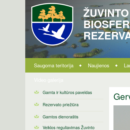
ŽUVINTO
BIOSFE
REZERV
Saugoma teritorija
Naujienos
La
Video galerija
Gamta ir kultūros paveldas
Gerv
Rezervato priežiūra
Gamtos dienoraštis
Veiklos reguliavimas Žuvinto