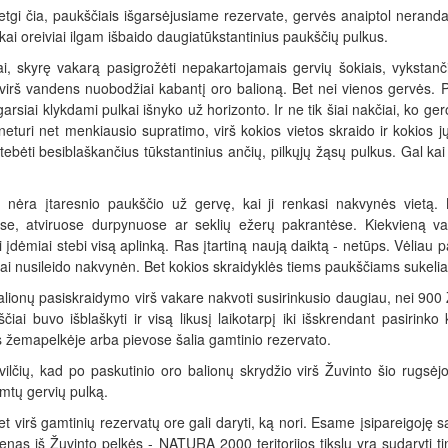
etgi čia, paukščiais išgarsėjusiame rezervate, gervės anaiptol neran
, kai oreiviai ilgam išbaido daugiatūkstantinius paukščių pulkus.
ai, skyrę vakarą pasigrožėti nepakartojamais gervių šokiais, vykstanč
r virš vandens nuobodžiai kabantį oro balioną. Bet nei vienos gervės. P
garsiai klykdami pulkai išnyko už horizonto. Ir ne tik šiai nakčiai, ko ge
eturi net menkiausio supratimo, virš kokios vietos skraido ir kokios
tebėti besiblaškančius tūkstantinius ančių, pilkųjų žąsų pulkus. Gal kai 
 nėra įtaresnio paukščio už gervę, kai ji renkasi nakvynės vietą. 
se, atviruose durpynuose ar seklių ežerų pakrantėse. Kiekvieną vaka
 įdėmiai stebi visą aplinką. Ras įtartiną naują daiktą - netūps. Vėliau 
ai nusileido nakvynėn. Bet kokios skraidyklės tiems paukščiams sukelia 
alionų pasiskraidymo virš vakare nakvoti susirinkusio daugiau, nei 900
ščiai buvo išblaškyti ir visą likusį laikotarpį iki išskrendant pasirin
 žemapelkėje arba pievose šalia gamtinio rezervato.
ilčių, kad po paskutinio oro balionų skrydžio virš Žuvinto šio rugsėjo
mtų gervių pulką.
et virš gamtinių rezervatų ore gali daryti, ką nori. Esame įsipareigoj
vienas iš Žuvinto pelkės - NATURA 2000 teritorijos tikslų yra sudaryt