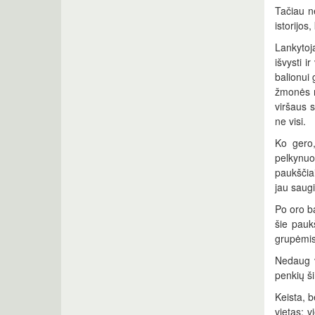
Tačiau n
istorijos
Lankytoj
išvysti i
balionui 
žmonės n
viršaus s
ne visi.
Ko gero,
pelkynuo
paukščiai
jau saugi
Po oro b
šie pauk
grupėmis
Nedaug v
penkių ši
Keista, b
vietas; 