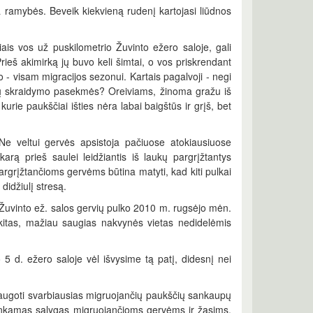
da ramybės.
Beveik kiekvieną rudenį kartojasi liūdnos
iais vos už puskilometrio Žuvinto ežero saloje, gali
rieš akimirką jų buvo keli šimtai, o vos priskrendant
ro - visam migracijos sezonui. Kartais pagalvoji - negi
 jų skraidymo pasekmės? Oreiviams, žinoma gražu iš
kurie paukščiai išties nėra labai baigštūs ir grįš, bet
Ne veltui gervės apsistoja pačiuose atokiausiuose
rą prieš saulei leidžiantis iš laukų pargrįžtantys
pargrįžtančioms gervėms būtina matyti, kad kiti pulkai
didžiulį stresą.
 Žuvinto ež. salos gervių pulko 2010 m. rugsėjo mėn.
ko kitas, mažiau saugias nakvynės vietas nedidelėmis
 5 d. ežero saloje vėl išvysime tą patį, didesnį nei
ę saugoti svarbiausias migruojančių paukščių sankaupų
i tinkamas sąlygas migruojančioms gervėms ir žąsims.