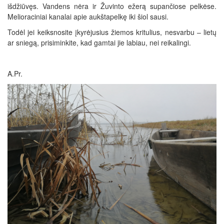
išdžiūvęs. Vandens nėra ir Žuvinto ežerą supančiose pelkėse.
Melioraciniai kanalai apie aukštapelkę iki šiol sausi.
Todėl jei keiksnosite įkyrėjusius žiemos kritulius, nesvarbu – lietų
ar sniegą, prisiminkite, kad gamtai jie labiau, nei reikalingi.
A.Pr.