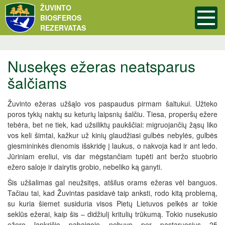
ŽUVINTO
BIOSFEROS
REZERVATAS
Nusekęs ežeras neatsparus
šalčiams
Žuvinto ežeras užšąlo vos paspaudus pirmam šaltukui. Užteko
poros tykių naktų su keturių laipsnių šalčiu. Tiesa, properšų ežere
tebėra, bet ne tiek, kad užsiliktų paukščiai: migruojančių žąsų liko
vos keli šimtai, kažkur už kinių glaudžiasi gulbės nebylės, gulbės
giesmininkės dienomis išskridę į laukus, o nakvoja kad ir ant ledo.
Jūriniam ereliui, vis dar mėgstančiam tupėti ant beržo stuobrio
ežero saloje ir dairytis grobio, nebeliko ką ganyti.
Šis užšalimas gal neužsitęs, atšilus orams ežeras vėl banguos.
Tačiau tai, kad Žuvintas pasidavė taip anksti, rodo kitą problemą,
su kuria šiemet susiduria visos Pietų Lietuvos pelkės ar tokie
seklūs ežerai, kaip šis – didžiulį kritulių trūkumą. Tokio nusekusio
ežero lapkričio pabaigoje nebuvo per pastaruosius 25