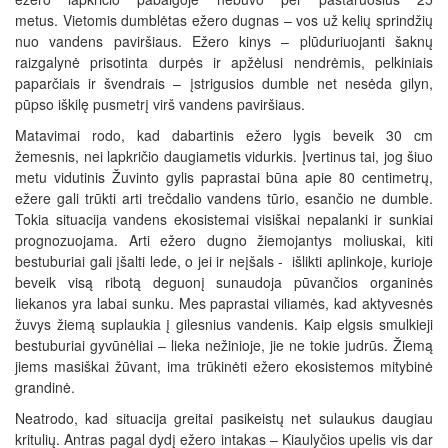
metus. Vietomis dumblėtas ežero dugnas – vos už kelių sprindžių
nuo vandens paviršiaus. Ežero kinys – plūduriuojanti šaknų
raizgalynė prisotinta durpės ir apžėlusi nendrėmis, pelkiniais
paparčiais ir švendrais – įstrigusios dumble net nesėda gilyn,
pūpso iškilę pusmetrį virš vandens paviršiaus.
Matavimai rodo, kad dabartinis ežero lygis beveik 30 cm
žemesnis, nei lapkričio daugiametis vidurkis. Įvertinus tai, jog šiuo
metu vidutinis Žuvinto gylis paprastai būna apie 80 centimetrų,
ežere gali trūkti arti trečdalio vandens tūrio, esančio ne dumble.
Tokia situacija vandens ekosistemai visiškai nepalanki ir sunkiai
prognozuojama. Arti ežero dugno žiemojantys moliuskai, kiti
bestuburiai gali įšalti lede, o jei ir neįšals - išlikti aplinkoje, kurioje
beveik visą ribotą deguonį sunaudoja pūvančios organinės
liekanos yra labai sunku. Mes paprastai viliamės, kad aktyvesnės
žuvys žiemą suplaukia į gilesnius vandenis. Kaip elgsis smulkieji
bestuburiai gyvūnėliai – lieka nežinioje, jie ne tokie judrūs. Žiemą
jiems masiškai žūvant, ima trūkinėti ežero ekosistemos mitybinė
grandinė.
Neatrodo, kad situacija greitai pasikeistų net sulaukus daugiau
kritulių. Antras pagal dydį ežero intakas – Kiaulyčios upelis vis dar