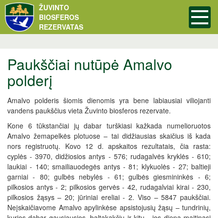
ŽUVINTO
BIOSFEROS
REZERVATAS
Paukščiai nutūpė Amalvo
polderį
Amalvo polderis šiomis dienomis yra bene labiausiai viliojanti
vandens paukščius vieta Žuvinto biosferos rezervate.
Kone 6 tūkstančiai jų dabar turškiasi kažkada numelioruotos
Amalvo žemapelkės plotuose – tai didžiausias skaičius iš kada
nors registruotų. Kovo 12 d. apskaitos rezultatais, čia rasta:
cyplės - 3970, didžiosios antys - 576; rudagalvės kryklės - 610;
laukiai - 140; smailiauodegės antys - 81; klykuolės - 27; baltieji
garniai - 80; gulbės nebylės - 61; gulbės giesmininkės - 6;
pilkosios antys - 2; pilkosios gervės - 42, rudagalviai kirai - 230,
pilkosios žąsys – 20; jūriniai ereliai - 2. Viso – 5847 paukščiai.
Neįskaičiavome Amalvo apylinkėse apsistojusių žąsų – tundrinių,
kurios dabar gausiausios, baltakakčių ir kitų - jos dieną maitinasi