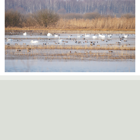
Žuvinto biosferos rezervato grupė
Kampelių g. 10, 64351 Aleknonys, Alytaus r.
Tel. 8 315 49540