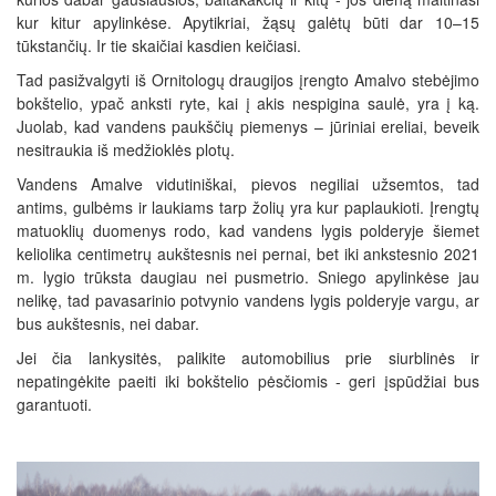
kur kitur apylinkėse. Apytikriai, žąsų galėtų būti dar 10–15
tūkstančių. Ir tie skaičiai kasdien keičiasi.
Tad pasižvalgyti iš Ornitologų draugijos įrengto Amalvo stebėjimo
bokštelio, ypač anksti ryte, kai į akis nespigina saulė, yra į ką.
Juolab, kad vandens paukščių piemenys – jūriniai ereliai, beveik
nesitraukia iš medžioklės plotų.
Vandens Amalve vidutiniškai, pievos negiliai užsemtos, tad
antims, gulbėms ir laukiams tarp žolių yra kur paplaukioti. Įrengtų
matuoklių duomenys rodo, kad vandens lygis polderyje šiemet
keliolika centimetrų aukštesnis nei pernai, bet iki ankstesnio 2021
m. lygio trūksta daugiau nei pusmetrio. Sniego apylinkėse jau
nelikę, tad pavasarinio potvynio vandens lygis polderyje vargu, ar
bus aukštesnis, nei dabar.
Jei čia lankysitės, palikite automobilius prie siurblinės ir
nepatingėkite paeiti iki bokštelio pėsčiomis - geri įspūdžiai bus
garantuoti.