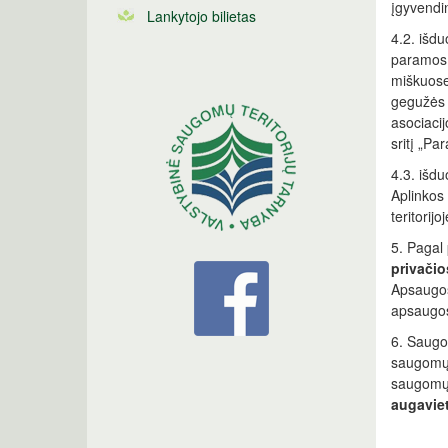
įgyvendi
Lankytojo bilietas
4.2. išd
paramos 
miškuose“
gegužės 
asociaci
sritį „P
4.3. išdu
Aplinkos 
teritorij
5. Pagal
privačio
Apsaugos
apsaugos 
6. Saugo
saugomų 
saugomų 
augaviet