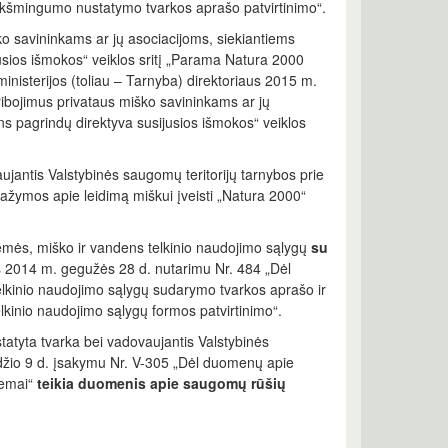
eikšmingumo nustatymo tvarkos aprašo patvirtinimo“.
ko savininkams ar jų asociacijoms, siekiantiems
sios išmokos“ veiklos sritį „Parama Natura 2000
inisterijos (toliau – Tarnyba) direktoriaus 2015 m.
ibojimus privataus miško savininkams ar jų
 pagrindų direktyva susijusios išmokos“ veiklos
aujantis Valstybinės saugomų teritorijų tarnybos prie
pažymos apie leidimą miškui įveisti „Natura 2000“
žemės, miško ir vandens telkinio naudojimo sąlygų
su
s 2014 m. gegužės 28 d. nutarimu Nr. 484 „Dėl
elkinio naudojimo sąlygų sudarymo tvarkos aprašo ir
lkinio naudojimo sąlygų formos patvirtinimo“.
atyta tvarka bei vadovaujantis Valstybinės
odžio 9 d. įsakymu Nr. V-305 „Dėl duomenų apie
temai“
teikia duomenis apie saugomų rūšių