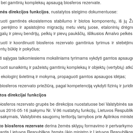
bei gamtinių kompleksų apsaugą biosferos rezervate.
nės direkcijos funkcijos
, nustatytos steigimo dokumentuose:
zuoti gamtinės ekosistemos stabilumo ir biotos komponentų, iš jų Ž
 perėjimo ir apsistojimo migracijų metu vietų juose, etaloninių drėg
galų ir pievų bendrijų, pelkių ir pievų paukščių, išlikusios Amalvo pelkė
zuoti ir koordinuoti biosferos rezervato gamtinius tyrimus ir stebėji
tų būklę ir pokyčius;
ti sąlygas taikomiesiems moksliniams tyrimams vykdyti gamtos apsaugos
uoti sunaikintų ir pažeistų gamtinių kompleksų ir objektų (vertybių) atk
i ekologinį švietimą ir mokymą, propaguoti gamtos apsaugos idėjas;
 biosferos rezervato priežiūrą, pagal kompetenciją vykdyti fizinių ir juri
os direkcijai funkcijos
iosferos rezervato grupės be direkcijos nuostatuose bei Valstybinės sau
iaus 2016-05-16 įsakymu Nr. V-96 nustatytų funkcijų, Lietuvos Respubli
įsakymais, Valstybinės saugomų teritorijų tarnybos prie Aplinkos ministe
to
biosferos rezervate
derina žemės sklypų formavimo ir pertvarkymo
antis Lietuvos Respublikos žemės ūkio ministro ir Lietuvos Respublikos