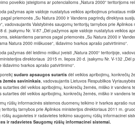
nimo poveikio įsteigtoms ar potencialioms „Natura 2000“ teritorijoms r
uoda pažymas apie valdoje nustatytus veiklos apribojimus privataus miš
pagal priemonės „Su Natura 2000 ir Vandens pagrindų direktyva susiju
, vadovaujantis Valstybinės saugomų teritorijų tarnybos prie Aplinkos m
8 d. įsakymu Nr. V-87 „Dėl pažymos apie valdoje nustatytus veiklos apr
joms, siekiantiems paramos pagal priemonės „Su Natura 2000 ir Vandens
arama Natura 2000 miškuose“, išdavimo tvarkos aprašo patvirtinimo“.
oda pažymas dėl leidimo miškui įveisti „Natura 2000“ teritorijoje, vadov
ministerijos direktoriaus 2015 m. liepos 20 d. įsakymu Nr. V-132 „Dėl 
oje išdavimo tvarkos aprašo patvirtinimo“.
 poreikį
sudaro apsaugos sutartis
dėl veiklos apribojimų, konkrečių 
s žemės savininkais
, vadovaujantis Lietuvos Respublikos Vyriausybė
 sutarties dėl veiklos apribojimų, konkrečių žemės, miško ir vandens t
sutarties dėl veiklos apribojimų, konkrečių žemės, miško ir vandens te
mų rūšių informacinės sistemos duomenų teikimo ir tvarkos aprašo nust
teritorijų tarnybos prie Aplinkos ministerijos direktoriaus 2011 m. gru
rūšių augavietes ir radavietes teikimo saugomų rūšių informacinei sis
es ir radavietes Saugomų rūšių informacinei sistemai.