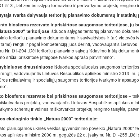
1-513 „Dėl žemės sklypų formavimo ir pertvarkymo projektų rengimo ir į
ytąja tvarka dalyvauja teritorijų planavimo dokumentų ir statinių
nto biosferos rezervate ir priskirtose saugomose teritorijose, j
Natura 2000“ teritorijose
išduoda sąlygas teritorijų planavimo dokumen
nio teritorijų planavimo dokumentams ir savivaldybės ir (ar) vietovės l
ams) rengti ir pagal kompetenciją juos derinti, vadovaujantis Lietuvo
u Nr. D1-294 „Dėl teritorijų planavimo sąlygų išdavimo ir šių dokumentų 
mo sričiai priskirtose įstaigose tvarkos aprašo patvirtinimo”.
stybiniuose draustiniuose
išduoda specialiuosius saugomos teritorijos
i rengti, vadovaujantis Lietuvos Respublikos aplinkos ministro 2013 m. 
ūros reikalavimų ir specialiųjų saugomos teritorijos tvarkymo ir apsaugo
imo“.
to b
iosferos rezervate bei
priskirtose saugomose teritorijose –
tei
miškotvarkos projektų, vadovaujantis Lietuvos Respublikos aplinkos min
rkymo schemų ir vidinės miškotvarkos projektų rengimo taisyklių patvir
s ekologinio tinklo „Natura 2000“ teritorijoje:
tato planuojamos ūkinės veiklos įgyvendinimo poveikio „Natura 2000“ t
kos aplinkos ministro 2006 m. gegužės 22 d. įsakymu Nr. D1-255 „Dėl 