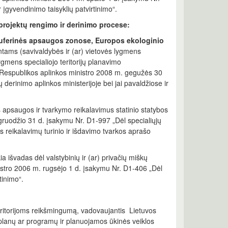
gyvendinimo taisyklių patvirtinimo“.
 projektų rengimo ir derinimo procese:
ų buferinės apsaugos zonose, Europos ekologinio
tams (savivaldybės ir (ar) vietovės lygmens
ygmens specialiojo teritorijų planavimo
s Respublikos aplinkos ministro 2008 m. gegužės 30
derinimo aplinkos ministerijoje bei jai pavaldžiose ir
 apsaugos ir tvarkymo reikalavimus statinio statybos
gruodžio 31 d. įsakymu Nr. D1-997 „Dėl specialiųjų
s reikalavimų turinio ir išdavimo tvarkos aprašo
kia išvadas dėl valstybinių ir (ar) privačių miškų
istro 2006 m. rugsėjo 1 d. įsakymu Nr. D1-406 „Dėl
tinimo“.
eritorijoms reikšmingumą, vadovaujantis Lietuvos
planų ar programų ir planuojamos ūkinės veiklos