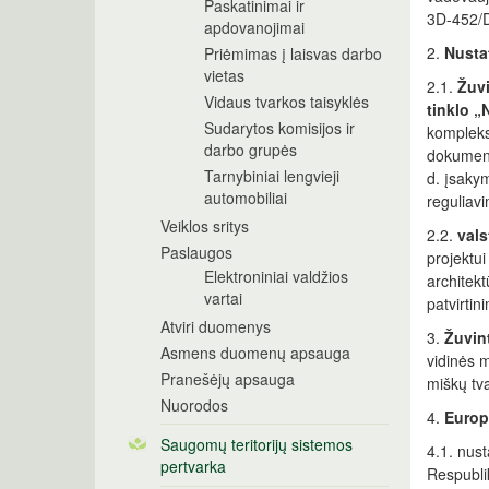
Paskatinimai ir
3D-452/D
apdovanojimai
2.
Nustat
Priėmimas į laisvas darbo
vietas
2.1.
Žuvi
Vidaus tvarkos taisyklės
tinklo „
Sudarytos komisijos ir
kompleksi
darbo grupės
dokument
Tarnybiniai lengvieji
d. įsakym
automobiliai
reguliavi
Veiklos sritys
2.2.
v
al
Paslaugos
projektu
Elektroniniai valdžios
architekt
vartai
patvirtin
Atviri duomenys
3.
Žuvin
Asmens duomenų apsauga
vidinės 
Pranešėjų apsauga
miškų tva
Nuorodos
4.
Europo
Saugomų teritorijų sistemos
4.1. nus
pertvarka
Respubli