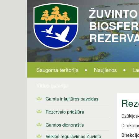
ŽUVINTO
BIOSFE
REZERV
Saugoma teritorija
Naujienos
La
Video galerija
Gamta ir kultūros paveldas
Rez
Rezervato priežiūra
Dzūkijos-
Gamtos dienoraštis
Direkcijo
Direkcij
Veiklos reguliavimas Žuvinto