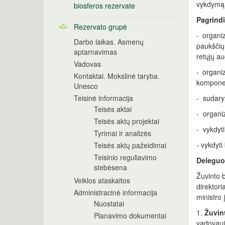
vykdymą 
biosferos rezervate
Pagrindi
Rezervato grupė
- organi
Darbo laikas. Asmenų
paukščių
aptarnavimas
retųjų au
Vadovas
- organi
Kontaktai. Mokslinė taryba.
komponen
Unesco
Teisinė informacija
- sudary
Teisės aktai
- organiz
Teisės aktų projektai
- vykdyt
Tyrimai ir analizės
- vykdyti
Teisės aktų pažeidimai
Teisinio reguliavimo
Deleguot
stebėsena
Žuvinto b
Veiklos ataskaitos
direktor
Administracinė informacija
ministro 
Nuostatai
1.
Žuvin
Planavimo dokumentai
vadovauj