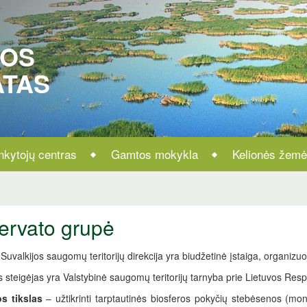
ROS
ATAS
nkytojų centras
Gamtos mokykla
Kelionės žemė
ervato grupė
Suvalkijos saugomų teritorijų direkcija yra biudžetinė įstaiga, organizuo
s steigėjas yra Valstybinė saugomų teritorijų tarnyba prie Lietuvos Resp
os tikslas
– užtikrinti tarptautinės biosferos pokyčių stebėsenos (m