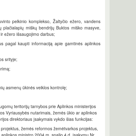
uvinto pelkinio komplekso, Žaltyčio ežero, vandens
nų plačialapių miškų bendrijų Buktos miško masyve,
s ir ežero išsaugojimo darbus;
mus pagal kaupti informaciją apie gamtinės aplinkos
 srityje;
ūrimą;
dinių asmenų ūkinės veiklos kontrolę;
gomų teritorijų tarnybos prie Aplinkos ministerijos
kos Vyriausybės nutarimais, žemės ūkio ar aplinkos
rijos direktoriaus įsakymais vykdo šias funkcijas:
 projektus, žemės reformos žemėtvarkos projektus,
 aplinkos ministro 2004 m. spalio 4 d. įsakymu Nr.