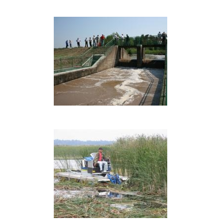
Nendrių
pjovimas
žiemą
Dovinės
šliuzo-
reguliatoriaus
rekonstrukcija