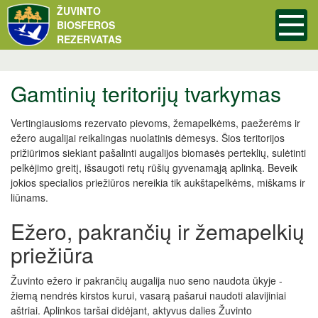
ŽUVINTO
BIOSFEROS
REZERVATAS
Gamtinių teritorijų tvarkymas
Vertingiausioms rezervato pievoms, žemapelkėms, paežerėms ir
ežero augalijai reikalingas nuolatinis dėmesys. Šios teritorijos
prižiūrimos siekiant pašalinti augalijos biomasės perteklių, sulėtinti
pelkėjimo greitį, išsaugoti retų rūšių gyvenamąją aplinką. Beveik
jokios specialios priežiūros nereikia tik aukštapelkėms, miškams ir
liūnams.
Ežero, pakrančių ir žemapelkių
priežiūra
Žuvinto ežero ir pakrančių augalija nuo seno naudota ūkyje -
žiemą nendrės kirstos kurui, vasarą pašarui naudoti alavijiniai
aštriai. Aplinkos taršai didėjant, aktyvus dalies Žuvinto