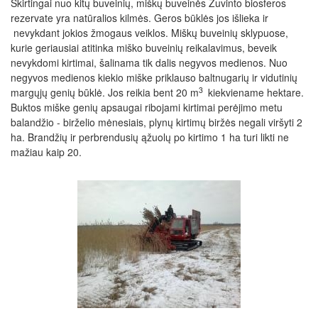
Skirtingai nuo kitų buveinių, miškų buveinės Žuvinto biosferos
rezervate yra natūralios kilmės. Geros būklės jos išlieka ir
nevykdant jokios žmogaus veiklos. Miškų buveinių sklypuose,
kurie geriausiai atitinka miško buveinių reikalavimus, beveik
nevykdomi kirtimai, šalinama tik dalis negyvos medienos. Nuo
negyvos medienos kiekio miške priklauso baltnugarių ir vidutinių
3
margųjų genių būklė. Jos reikia bent 20 m
kiekviename hektare.
Buktos miške genių apsaugai ribojami kirtimai perėjimo metu
balandžio - birželio mėnesiais, plynų kirtimų biržės negali viršyti 2
ha. Brandžių ir perbrendusių ąžuolų po kirtimo 1 ha turi likti ne
mažiau kaip 20.