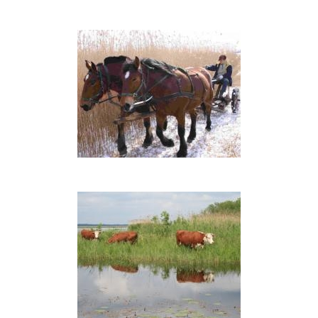
Ežero
švendrynų
šienavimas
Nendrynų
šienavimas
arkliais