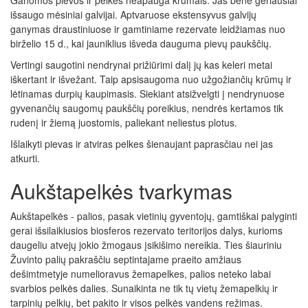
Ganomos pievos ir pelkės neapauga krūmais. Jas bene geriausiai
išsaugo mėsiniai galvijai. Aptvaruose ekstensyvus galvijų
ganymas draustiniuose ir gamtiniame rezervate leidžiamas nuo
birželio 15 d., kai jauniklius išveda dauguma pievų paukščių.
Vertingi saugotini nendrynai prižiūrimi dalį jų kas keleri metai
iškertant ir išvežant. Taip apsisaugoma nuo užgožiančių krūmų ir
lėtinamas durpių kaupimasis. Siekiant atsižvelgti į nendrynuose
gyvenančių saugomų paukščių poreikius, nendrės kertamos tik
rudenį ir žiemą juostomis, paliekant neliestus plotus.
Išlaikyti pievas ir atviras pelkes šienaujant paprasčiau nei jas
atkurti.
Aukštapelkės tvarkymas
Aukštapelkės - palios, pasak vietinių gyventojų, gamtiškai palyginti
gerai išsilaikiusios biosferos rezervato teritorijos dalys, kurioms
daugeliu atvejų jokio žmogaus įsikišimo nereikia. Ties šiauriniu
Žuvinto palių pakraščiu septintajame praeito amžiaus
dešimtmetyje numelioravus žemapelkes, palios neteko labai
svarbios pelkės dalies. Sunaikinta ne tik tų vietų žemapelkių ir
tarpinių pelkių, bet pakito ir visos pelkės vandens režimas.