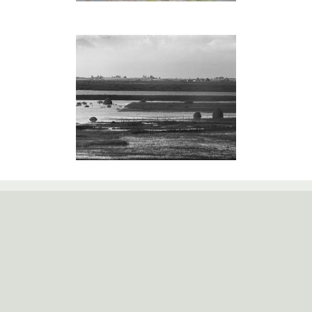
Ežero
pakrančių
ganymas
Šlapios
pievos
praeityje
Žuvinto biosferos rezervato grupė
Kampelių g. 10, 64351 Aleknonys, Alytaus r.