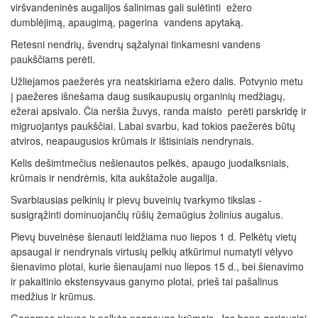
viršvandeninės augalijos šalinimas gali sulėtinti ežero
dumblėjimą, apaugimą, pagerina vandens apytaką.
Retesni nendrių, švendrų sąžalynai tinkamesni vandens
paukščiams perėti.
Užliejamos paežerės yra neatskiriama ežero dalis. Potvynio metu
į paežeres išnešama daug susikaupusių organinių medžiagų,
ežerai apsivalo. Čia neršia žuvys, randa maisto perėti parskridę ir
migruojantys paukščiai. Labai svarbu, kad tokios paežerės būtų
atviros, neapaugusios krūmais ir ištisiniais nendrynais.
Kelis dešimtmečius nešienautos pelkės, apaugo juodalksniais,
krūmais ir nendrėmis, kita aukštažole augalija.
Svarbiausias pelkinių ir pievų buveinių tvarkymo tikslas -
susigrąžinti dominuojančių rūšių žemaūgius žolinius augalus.
Pievų buveinėse šienauti leidžiama nuo liepos 1 d. Pelkėtų vietų
apsaugai ir nendrynais virtusių pelkių atkūrimui numatyti vėlyvo
šienavimo plotai, kurie šienaujami nuo liepos 15 d., bei šienavimo
ir pakaitinio ekstensyvaus ganymo plotai, prieš tai pašalinus
medžius ir krūmus.