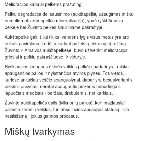
Melioracijos kanalai pelkėms pražūtingi.
Pelkių degradacija dėl sausinimo (aukštapelkių užaugimas mišku,
numelioruotų žemapelkių mineralizacija), ypač ryški Amalvo
pelkėje bei Žuvinto pelkės šiauriniame pakraštyje.
Aukštapelkė gali išlikti tik kai vandens lygis visus metus yra arti
pelkės paviršiaus. Todėl atkuriant pažeistą hidrologinį režimą
Žuvinto ir Amalvos aukštapelkėse, buvo užtvenkti melioracijos
grioviai ir pelkių pakraščiuose, ir viduryje.
Ryškiausias žmogaus ūkinės veiklos pelkėje padarinys - mišku
apaugančios palios ir nykstančios atviros plynės. Tos vietos,
kuriose anksčiau vešėjo spanguolynai. dabar yra besusiveriantis
pelkinis pušynas, neretai apaugantis pelkėms nebūdingais
lapuočiais medžiais - beržais, drebulėmis, net karklais.
Žuvinto aukštapelkės dalis (Miknonių palios), kuri mažiausiai
paliesta žmonių veiklos, turi absoliučios apsaugos statusą - čia
nesikišama į jokius gamtos procesus.
Miškų tvarkymas