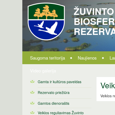
ŽUVINTO
BIOSFE
REZERV
Saugoma teritorija
Naujienos
La
Video galerija
Gamta ir kultūros paveldas
Veik
Rezervato priežiūra
Veiklos r
Gamtos dienoraštis
Veiklos reguliavimas Žuvinto