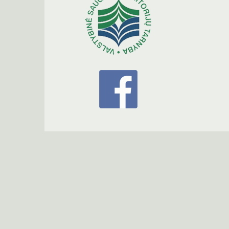
Žuvinto biosferos rezervato grupė
Kampelių g. 10, 64351 Aleknonys, Alytaus r.
Tel. 8 315 49540