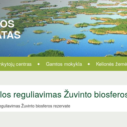
ROS
ATAS
nkytojų centras
Gamtos mokykla
Kelionės žemė
los reguliavimas Žuvinto biosfero
eguliavimas Žuvinto biosferos rezervate