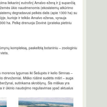
ima liekaninį eutrofinį Amalvo ežerą ir jį supančią
ersti žemės ūkio naudmenomis (ekosistemų atkūrimo
ų sistemų degradavusi pelkės dalis (apie 1300 ha) su
yje, kurioje ir telkšo Amalvo ežeras, vyrauja
000 ha. Pelkę drenuoja Dovinė (prateka pietiniu
 krūmynų kompleksą, paskelbtą botaniniu – zoologiniu
vieta.
ės morenos lygumas iki Šešupės ir kelio Simnas –
olio dirvožemiai. Miško rūšinė sudėtis mišri – auga
i, beržynai, sutinkama skroblynų. Šis miškas yra
ga ir ūkinio naudojimo reguliavimas ypač aktualus