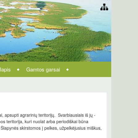
lapis
Gamtos garsai
, apsupti agrarinių teritorijų. Svarbiausiais iš jų -
 teritorija, kuri nuolat arba periodiškai būna
lapynės skirstomos į pelkes, užpelkėjusius miškus,