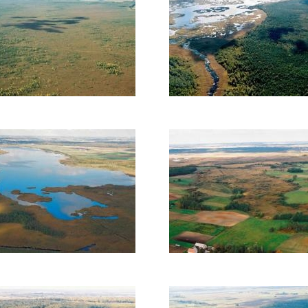
o
Žuvinto
gamtinis
is
rezervatas
eksas
čio
Liepakojų
is
botaninis