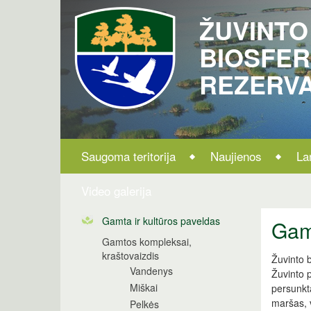
ŽUVINTO
BIOSFE
REZERV
Saugoma teritorija
Naujienos
La
Video galerija
Gamta ir kultūros paveldas
Gamt
Gamtos kompleksai,
kraštovaizdis
Žuvinto b
Vandenys
Žuvinto 
Miškai
persunkt
maršas, v
Pelkės