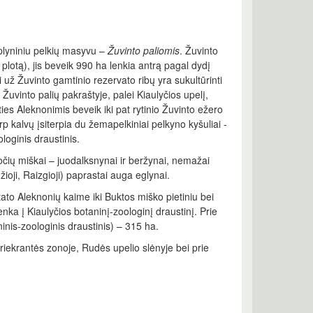
r plyniniu pelkių masyvu –
Žuvinto paliomis
. Žuvinto
plotą), jis beveik 990 ha lenkia antrą pagal dydį
i už Žuvinto gamtinio rezervato ribų yra sukultūrinti
Žuvinto palių pakraštyje, palei Kiaulyčios upelį,
ties Aleknonimis beveik iki pat rytinio Žuvinto ežero
p kalvų įsiterpia du žemapelkiniai pelkyno kyšuliai -
loginis draustinis.
uočių miškai – juodalksnynai ir beržynai, nemažai
žioji, Raizgioji) paprastai auga eglynai.
tato Aleknonių kaime iki Buktos miško pietiniu bei
enka į Kiaulyčios botaninį-zoologinį draustinį. Prie
nis-zoologinis draustinis) – 315 ha.
 priekrantės zonoje, Rudės upelio slėnyje bei prie