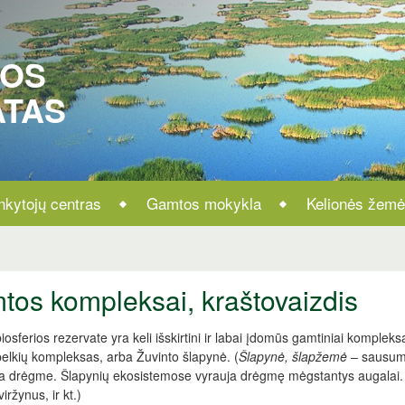
ROS
ATAS
nkytojų centras
Gamtos mokykla
Kelionės žemė
os kompleksai, kraštovaizdis
iosferios rezervate yra keli išskirtini ir labai įdomūs gamtiniai kompleksai
pelkių kompleksas, arba Žuvinto šlapynė. (
Šlapynė, šlapžemė
– sausumos
a drėgme. Šlapynių ekosistemose vyrauja drėgmę mėgstantys augalai. Š
iržynus, ir kt.)