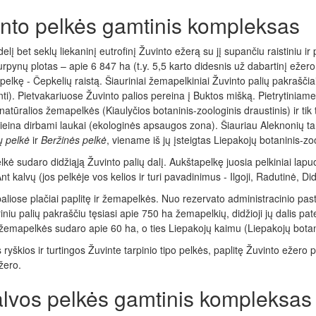
nto pelkės gamtinis kompleksas
elį bet seklų liekaninį eutrofinį Žuvinto ežerą su jį supančiu raistiniu i
rpynų plotas – apie 6 847 ha (t.y. 5,5 karto didesnis už dabartinį ežero 
pelkę - Čepkelių raistą. Šiauriniai žemapelkiniai Žuvinto palių pakraščia
ti). Pietvakariuose Žuvinto palios pereina į Buktos mišką. Pietrytiniame 
 natūralios žemapelkės (Kiaulyčios botaninis-zoologinis draustinis) ir tik 
ieina dirbami laukai (ekologinės apsaugos zona). Šiauriau Aleknonių tar
ų pelkė
ir
Beržinės pelkė
, viename iš jų įsteigtas Liepakojų botaninis-zoo
kė sudaro didžiąją Žuvinto palių dalį. Aukštapelkę juosia pelkiniai lap
nt kalvų (jos pelkėje vos kelios ir turi pavadinimus - Ilgoji, Radutinė, Did
aliose plačiai paplitę ir žemapelkės. Nuo rezervato administracinio pas
iniu palių pakraščiu tęsiasi apie 750 ha žemapelkių, didžioji jų dalis pat
žemapelkės sudaro apie 60 ha, o ties Liepakojų kaimu (Liepakojų botani
 ryškios ir turtingos Žuvinte tarpinio tipo pelkės, paplitę Žuvinto ežero
žero.
lvos pelkės gamtinis kompleksas