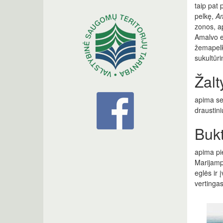
taip pat 
pelkę,
Am
zonos, ap
Amalvo ež
žemapelk
sukultūri
Žalt
apima sek
draustini
Buk
apima pi
Marijampo
eglės ir 
vertingas