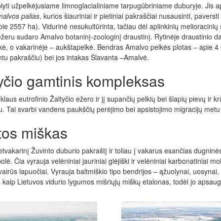
plyti užpelkėjusiame limnoglacialiniame tarpugūbriniame duburyje. Jis ap
alvos palias
, kurios šiauriniai ir pietiniai pakraščiai nusausinti, pav
ie 2557 ha). Vidurinė nesukultūrinta, tačiau dėl aplinkinių melioracini
eru sudaro Amalvo botaninį-zoologinį draustinį. Rytinėje draustinio dal
ė, o vakarinėje – aukštapelkė. Bendras Amalvo pelkės plotas – apie 4 
ntu pakraščiu) bei jos intakas Šlavanta –Amalvė.
yčio gamtinis kompleksas
laus eutrofinio Žaltyčio ežero ir jį supančių pelkių bei šlapių pievų ir
u. Tai svarbi vandens paukščių perėjimo bei apsistojimo migracijų metu 
tos miškas
etvakarinį Žuvinto duburio pakraštį ir toliau į vakarus esančias dugnin
lė. Čia vyrauja velėniniai jauriniai glėjiški ir velėniniai karbonatiniai m
įvairūs lapuočiai. Vyrauja baltmiškio tipo bendrijos – ąžuolynai, uosyna
 kaip Lietuvos vidurio lygumos mišriųjų miškų etalonas, todėl jo apsau