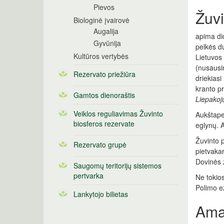
Pievos
Žuvi
Biologinė įvairovė
Augalija
apima did
Gyvūnija
pelkės du
Kultūros vertybės
Lietuvos 
(nusausin
Rezervato priežiūra
driekiasi
kranto pr
Gamtos dienoraštis
Liepakoj
Veiklos reguliavimas Žuvinto
Aukštapel
biosferos rezervate
eglynų. A
Žuvinto p
Rezervato grupė
pietvakar
Dovinės 
Saugomų teritorijų sistemos
pertvarka
Ne tokios
Polimo e
Lankytojo bilietas
Ama