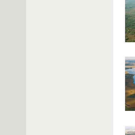
Žuvint
palių
gamtin
kompl
Žaltyty
gamtin