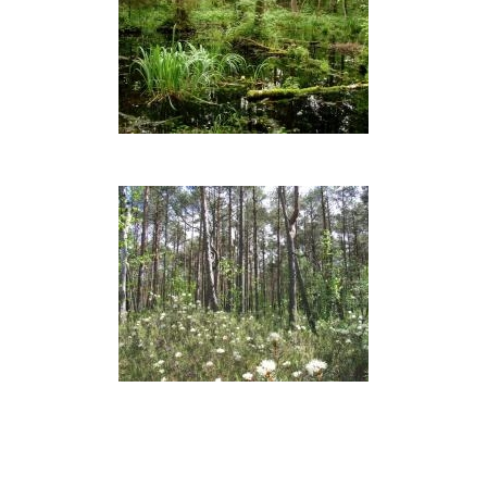
Pelkėti
miškai
Buktoje
Spygliuočių
pelkiniai
miškai