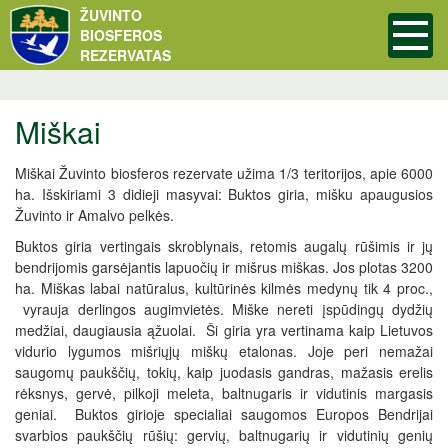
ŽUVINTO
BIOSFEROS
REZERVATAS
Miškai
Miškai Žuvinto biosferos rezervate užima 1/3 teritorijos, apie 6000
ha. Išskiriami 3 didieji masyvai: Buktos giria, mišku apaugusios
Žuvinto ir Amalvo pelkės.
Buktos giria vertingais skroblynais, retomis augalų rūšimis ir jų
bendrijomis garsėjantis lapuočių ir mišrus miškas. Jos plotas 3200
ha. Miškas labai natūralus, kultūrinės kilmės medynų tik 4 proc.,
vyrauja derlingos augimvietės. Miške nereti įspūdingų dydžių
medžiai, daugiausia ąžuolai. Ši giria yra vertinama kaip Lietuvos
vidurio lygumos mišriųjų miškų etalonas. Joje peri nemažai
saugomų paukščių, tokių, kaip juodasis gandras, mažasis erelis
rėksnys, gervė, pilkoji meleta, baltnugaris ir vidutinis margasis
geniai. Buktos girioje specialiai saugomos Europos Bendrijai
svarbios paukščių rūšių: gervių, baltnugarių ir vidutinių genių