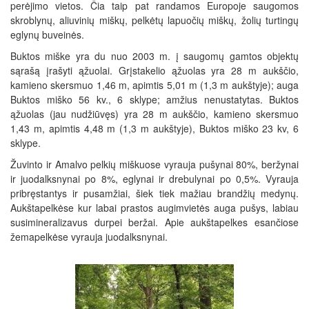
perėjimo vietos. Čia taip pat randamos Europoje saugomos
skroblynų, aliuvinių miškų, pelkėtų lapuočių miškų, žolių turtingų
eglynų buveinės.
Buktos miške yra du nuo 2003 m. į saugomų gamtos objektų
sąrašą įrašyti ąžuolai. Grįstakelio ąžuolas yra 28 m aukščio,
kamieno skersmuo 1,46 m, apimtis 5,01 m (1,3 m aukštyje); auga
Buktos miško 56 kv., 6 sklype; amžius nenustatytas. Buktos
ąžuolas (jau nudžiūvęs) yra 28 m aukščio, kamieno skersmuo
1,43 m, apimtis 4,48 m (1,3 m aukštyje), Buktos miško 23 kv, 6
sklype.
Žuvinto ir Amalvo pelkių miškuose vyrauja pušynai 80%, beržynai
ir juodalksnynai po 8%, eglynai ir drebulynai po 0,5%. Vyrauja
pribręstantys ir pusamžiai, šiek tiek mažiau brandžių medynų.
Aukštapelkėse kur labai prastos augimvietės auga pušys, labiau
susimineralizavus durpei beržai. Apie aukštapelkes esančiose
žemapelkėse vyrauja juodalksnynai.