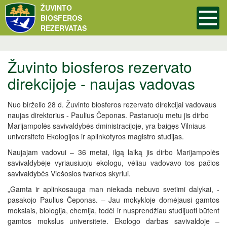
ŽUVINTO
BIOSFEROS
REZERVATAS
Žuvinto biosferos rezervato
direkcijoje - naujas vadovas
Nuo birželio 28 d. Žuvinto biosferos rezervato direkcijai vadovaus
naujas direktorius - Paulius Čeponas. Pastaruoju metu jis dirbo
Marijampolės savivaldybės dministracijoje, yra baigęs Vilniaus
universiteto Ekologijos ir aplinkotyros magistro studijas.
Naujajam vadovui – 36 metai, ilgą laiką jis dirbo Marijampolės
savivaldybėje vyriausiuoju ekologu, vėliau vadovavo tos pačios
savivaldybės Viešosios tvarkos skyriui.
„Gamta ir aplinkosauga man niekada nebuvo svetimi dalykai, -
pasakojo Paulius Čeponas. – Jau mokykloje domėjausi gamtos
mokslais, biologija, chemija, todėl ir nusprendžiau studijuoti būtent
gamtos mokslus universitete. Ekologo darbas savivaldoje –