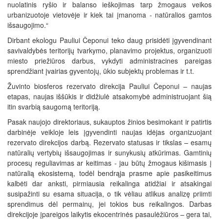
nuolatinis ryšio ir balanso ieškojimas tarp žmogaus veikos
urbanizuotoje vietovėje ir kiek tai įmanoma - natūralios gamtos
išsaugojimo.“
Dirbant ekologu Pauliui Čeponui teko daug prisidėti įgyvendinant
savivaldybės teritorijų tvarkymo, planavimo projektus, organizuoti
miesto priežiūros darbus, vykdyti administracines pareigas
sprendžiant įvairias gyventojų, ūkio subjektų problemas ir t.t.
Žuvinto biosferos rezervato direkcija Pauliui Čeponui – naujas
etapas, naujas iššūkis ir didžiulė atsakomybė administruojant šią
itin svarbią saugomą teritoriją.
Pasak naujojo direktoriaus, sukauptos žinios besimokant ir patirtis
darbinėje veikloje leis įgyvendinti naujas idėjas organizuojant
rezervato direkcijos darbą. Rezervato statusas ir tikslas – esamų
natūralių vertybių išsaugojimas ir sunykusių atkūrimas. Gamtinių
procesų reguliavimas ar keitimas - jau būtų žmogaus kišimasis į
natūralią ekosistemą, todėl bendrąja prasme apie pasikeitimus
kalbėti dar anksti, pirmiausia reikalinga atidžiai ir atsakingai
susipažinti su esama situacija, o tik vėliau atlikus analizę priimti
sprendimus dėl permainų, jei tokios bus reikalingos. Darbas
direkcijoje įpareigos laikytis ekocentrinės pasaulėžiūros – gera tai,