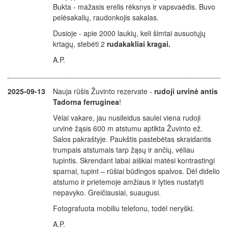
Bukta - mažasis erelis rėksnys ir vapsvaėdis. Buvo
pelėsakalių, raudonkojis sakalas.
Dusioje - apie 2000 laukių, keli šimtai ausuotųjų
krtagų, stebėti 2
rudakakliai kragai.
A.P.
2025-09-13
Nauja rūšis Žuvinto rezervate -
rudoji urvinė antis
Tadorna ferruginea
!
Vėlai vakare, jau nusileidus saulei viena rudoji
urvinė žąsis 600 m atstumu aptikta Žuvinto ež.
Salos pakraštyje. Paukštis pastebėtas skraidantis
trumpais atstumais tarp žąsų ir ančių, vėliau
tupintis. Skrendant labai aiškiai matėsi kontrastingi
sparnai, tupint – rūšiai būdingos spalvos. Dėl didelio
atstumo ir prietemoje amžiaus ir lyties nustatyti
nepavyko. Greičiausiai, suaugusi.
Fotografuota mobiliu telefonu, todėl neryški.
A.P.