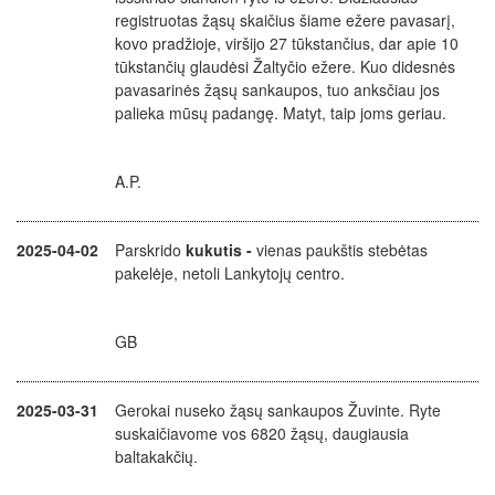
registruotas žąsų skaičius šiame ežere pavasarį,
kovo pradžioje, viršijo 27 tūkstančius, dar apie 10
tūkstančių glaudėsi Žaltyčio ežere. Kuo didesnės
pavasarinės žąsų sankaupos, tuo anksčiau jos
palieka mūsų padangę. Matyt, taip joms geriau.
A.P.
2025-04-02
Parskrido
kukutis -
vienas paukštis stebėtas
pakelėje, netoli Lankytojų centro.
GB
2025-03-31
Gerokai nuseko žąsų sankaupos Žuvinte. Ryte
suskaičiavome vos 6820 žąsų, daugiausia
baltakakčių.