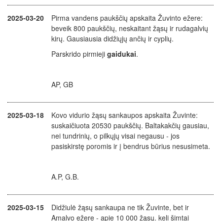
2025-03-20
Pirma vandens paukščių apskaita Žuvinto ežere:
beveik 800 paukščių, neskaitant žąsų ir rudagalvių
kirų. Gausiausia didžiųjų ančių ir cyplių.
Parskrido pirmieji
gaidukai
.
AP, GB
2025-03-18
Kovo vidurio žąsų sankaupos apskaita Žuvinte:
suskaičiuota 20530 paukščių. Baltakakčių gausiau,
nei tundrinių, o pilkųjų visai negausu - jos
pasiskirstę poromis ir į bendrus būrius nesusimeta.
A.P, G.B.
2025-03-15
Didžiulė žąsų sankaupa ne tik Žuvinte, bet ir
Amalvo ežere - apie 10 000 žąsų. keli šimtai