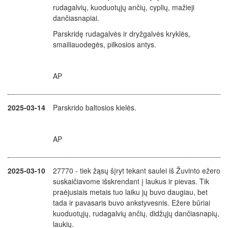
rudagalvių, kuoduotųjų ančių, cyplių, mažieji
dančiasnapiai.
Parskridę rudagalvės ir dryžgalvės kryklės,
smailiauodegės, pilkosios antys.
AP
2025-03-14
Parskrido baltosios kielės.
AP
2025-03-10
27770 - tiek žąsų šįryt tekant saulei iš Žuvinto ežero
suskaičiavome išskrendant į laukus ir pievas. Tik
praėjusiais metais tuo laiku jų buvo daugiau, bet
tada ir pavasaris buvo ankstyvesnis. Ežere būriai
kuoduotųjų, rudagalvių ančių, didžųjų dančiasnapių,
laukių.