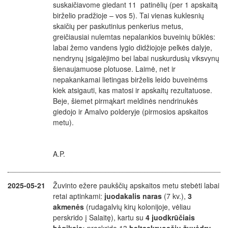
suskaičiavome giedant 11 patinėlių (per 1 apskaitą
birželio pradžioje – vos 5). Tai vienas kuklesnių
skaičių per paskutinius penkerius metus,
greičiausiai nulemtas nepalankios buveinių būklės:
labai žemo vandens lygio didžiojoje pelkės dalyje,
nendrynų įsigalėjimo bei labai nuskurdusių viksvynų
šienaujamuose plotuose. Laimė, net ir
nepakankamai lietingas birželis leido buveinėms
kiek atsigauti, kas matosi ir apskaitų rezultatuose.
Beje, šiemet pirmąkart meldinės nendrinukės
giedojo ir Amalvo polderyje (pirmosios apskaitos
metu).
A.P.
2025-05-21
Žuvinto ežere paukščių apskaitos metu stebėti labai
retai aptinkami:
juodakalis naras
(7 kv.),
3
akmenės
(rudagalvių kirų kolonijoje, vėliau
perskrido į Salaitę), kartu su
4 juodkrūčiais