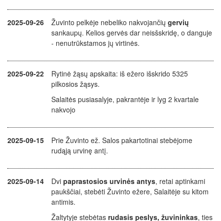
2025-09-26
Žuvinto pelkėje nebeliko nakvojančių
gervių
sankaupų. Kelios gervės dar neisšskridę, o danguje
- nenutrūkstamos jų virtinės.
2025-09-22
Rytinė žąsų apskaita: iš ežero išskrido 5325
pilkosios žąsys.
Salaitės pusiasalyje, pakrantėje ir lyg 2 kvartale
nakvojo
2025-09-15
Prie Žuvinto ež. Salos pakartotinai stebėjome
rudąją urvinę antį.
2025-09-14
Dvi
paprastosios urvinės antys
, retai aptinkami
paukščiai, stebėti Žuvinto ežere, Salaitėje su kitom
antimis.
Žaltytyje stebėtas
rudasis peslys, žuvininkas
, ties