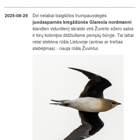
2025-08-29
Dvi nelabai baigščios trumpauodegės
juodasparnės kregždūnės Glareola nordmanni
šiandien vidurdienį skraido virš Žuvinto ežero salos
ir kirų kolonijos didžiuliame pempių būryje. Tai labai
retai stebima rūšis Lietuvoje (antras ar trečias
stebėjimas) - nauja rūšis Žuvintui.