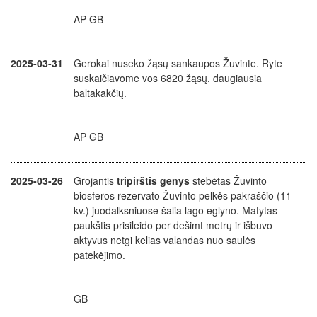
AP GB
2025-03-31
Gerokai nuseko žąsų sankaupos Žuvinte. Ryte
suskaičiavome vos 6820 žąsų, daugiausia
baltakakčių.
AP GB
2025-03-26
Grojantis
tripirštis genys
stebėtas Žuvinto
biosferos rezervato Žuvinto pelkės pakraščio (11
kv.) juodalksniuose šalia lago eglyno. Matytas
paukštis prisileido per dešimt metrų ir išbuvo
aktyvus netgi kelias valandas nuo saulės
patekėjimo.
GB