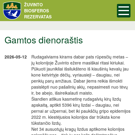
ŽUVINTO
BIOSFEROS
REZERVATAS
Gamtos dienoraštis
2026-05-12
Rudagalviams kirams dabar pats rūpesčių metas –
jų kolonijoje Žuvinto ežere masiškai ritasi kiriukai.
Pūkuoti jaunikliai išsilukšteno iš kiaušinių kevalų jau
kone ketvirtyje dėčių, vyriausieji – daugiau, nei
penkių parų amžiaus. Dabar jiems reikia išmokti
pasislėpti nuo pašalinių akių, nepasimesti nuo tėvų
ir, be abejo, išsireikalauti maisto.
Šiandien atlikus kasmetinę rudagalvių kirų lizdų
apskaitą, aptikti 5396 kirų lizdai – daugiau, nei
pernai ar užpernai, bet iki paukščių gripo epidemijos
2022 m. klestėjusios kolonijos dar trūksta kone
tūkstančio lizdų.
Net 34 ausuotųjų kragų lizdus aptikome kolonijos