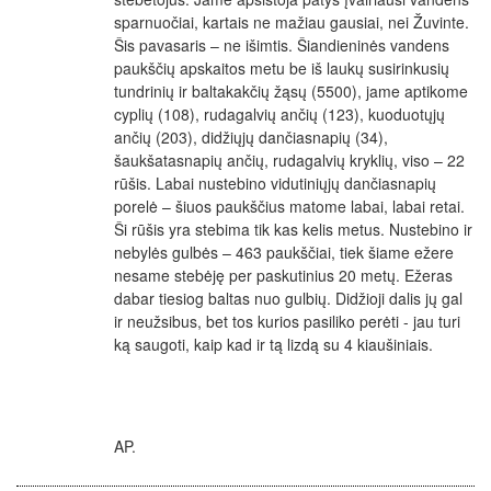
sparnuočiai, kartais ne mažiau gausiai, nei Žuvinte.
Šis pavasaris – ne išimtis. Šiandieninės vandens
paukščių apskaitos metu be iš laukų susirinkusių
tundrinių ir baltakakčių žąsų (5500), jame aptikome
cyplių (108), rudagalvių ančių (123), kuoduotųjų
ančių (203), didžiųjų dančiasnapių (34),
šaukšatasnapių ančių, rudagalvių kryklių, viso – 22
rūšis. Labai nustebino vidutiniųjų dančiasnapių
porelė – šiuos paukščius matome labai, labai retai.
Ši rūšis yra stebima tik kas kelis metus. Nustebino ir
nebylės gulbės – 463 paukščiai, tiek šiame ežere
nesame stebėję per paskutinius 20 metų. Ežeras
dabar tiesiog baltas nuo gulbių. Didžioji dalis jų gal
ir neužsibus, bet tos kurios pasiliko perėti - jau turi
ką saugoti, kaip kad ir tą lizdą su 4 kiaušiniais.
AP.