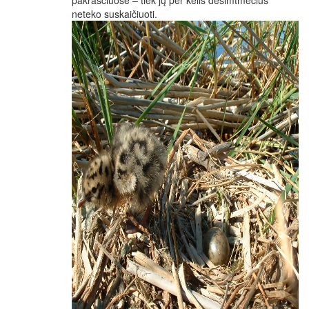
pakraščiuose – tiek jų per kelis dešimtmečius
neteko suskaičiuoti.