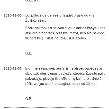
G.B., A.P.
2025-12-05
Dvi
pilkosios gervės
priešpiet praskrido virš
Žuvinto ežero.
Ežere vėl renkasi nakvoti migruojančios
žąsys -
nes
atsivėrė properšos, o žąsys, matyt, nebuvo išskridę,
tik persikėlę į kitus neužšąlusius ežerus.
G.B.
2025-12-01
Indijinė žąsis
, geičiausiai iš nelaisvės pabėgęs ar
šiaip užklydęs vienas paukštis, stebėta Žuvinto palių
pakraštyje, pievoje ties Miknonių kaimu. Žuvinte ši
rūšis yra jau stebėta daugiau, nei prieš 30 metų.
G.B.