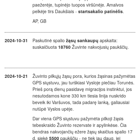
paežerėje, tupinėjo tuopos viršūnėje. Amalvos
pelkėje tirs Daukšiais -
startsakalio patinėlis
.
AP, GB
2024-10-31
Paskutinė spalio
žąsų sankaupų
apskaita:
suskaičiuota
18760
Žuvinte nakvojusių paukščių.
2024-10-21
Žuvinto pilkųjų žąsų pora, kurios žąsinas pažymėtas
GPS siųstuvu, jau turškiasi Vysloje piečiau Torunės.
Prieš porą dienų pasidavę migracijos instinktui, jos
nesutodamos kone 330 km tiesia linija nuskrido
beveik iki Varšuvos, tada padarę lanką, galiausiai
nutūpė Vyslos upėje.
Dar viena GPS siųstuvu pažymėta pilkoji žąsis
tebeskraido Žuvinto rezervate ir apylinkėse. Čia
bendras nakvojančių ežere žąsų skaičius spalio 17
d. siekė
5500
paukščių - ne tiek jau daug, jei