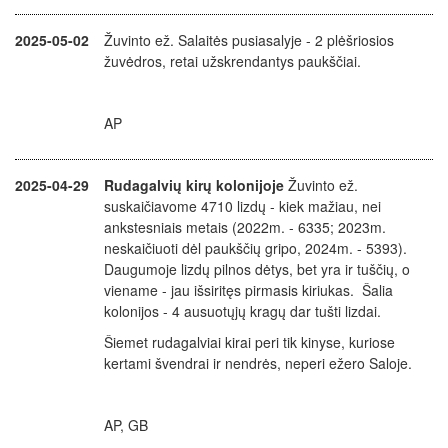
2025-05-02
Žuvinto ež. Salaitės pusiasalyje - 2 plėšriosios
žuvėdros, retai užskrendantys paukščiai.
AP
2025-04-29
Rudagalvių kirų kolonijoje
Žuvinto ež.
suskaičiavome 4710 lizdų - kiek mažiau, nei
ankstesniais metais (2022m. - 6335; 2023m.
neskaičiuoti dėl paukščių gripo, 2024m. - 5393).
Daugumoje lizdų pilnos dėtys, bet yra ir tuščių, o
viename - jau išsiritęs pirmasis kiriukas. Šalia
kolonijos - 4 ausuotųjų kragų dar tušti lizdai.
Šiemet rudagalviai kirai peri tik kinyse, kuriose
kertami švendrai ir nendrės, neperi ežero Saloje.
AP, GB