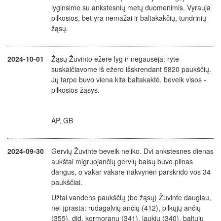
lyginsime su ankstesnių metų duomenimis. Vyrauja
pilkosios, bet yra nemažai ir baltakakčių, tundrinių
žąsų.
2024-10-01
Žąsų Žuvinto ežere lyg ir negausėja: ryte
suskaičiavome iš ežero išskrendant 5820 paukščių.
Jų tarpe buvo viena kita baltakaktė, beveik visos -
pilkosios žąsys.
AP, GB
2024-09-30
Gervių Žuvinte beveik neliko. Dvi ankstesnes dienas
aukštai migruojančių gervių balsų buvo pilnas
dangus, o vakar vakare nakvynėn parskrido vos 34
paukščiai.
Užtai vandens paukščių (be žąsų) Žuvinte daugiau,
nei įprasta: rudagalvių ančių (412), pilkųjų ančių
(355), did. kormoranų (341), laukių (340), baltųjų