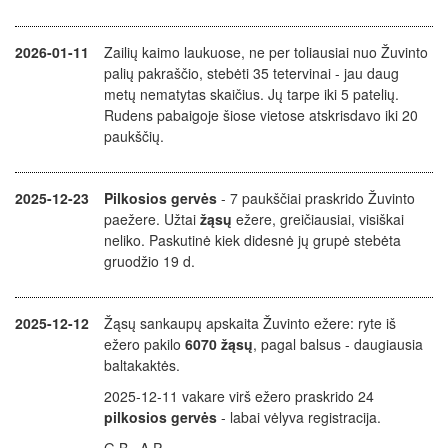
2026-01-11
Zailių kaimo laukuose, ne per toliausiai nuo Žuvinto
palių pakraščio, stebėti 35 tetervinai - jau daug
metų nematytas skaičius. Jų tarpe iki 5 patelių.
Rudens pabaigoje šiose vietose atskrisdavo iki 20
paukščių.
2025-12-23
Pilkosios gervės
- 7 paukščiai praskrido Žuvinto
paežere. Užtai
žąsų
ežere, greičiausiai, visiškai
neliko. Paskutinė kiek didesnė jų grupė stebėta
gruodžio 19 d.
2025-12-12
Žąsų sankaupų apskaita Žuvinto ežere: ryte iš
ežero pakilo
6070 žąsų
, pagal balsus - daugiausia
baltakaktės.
2025-12-11 vakare virš ežero praskrido 24
pilkosios gervės
- labai vėlyva registracija.