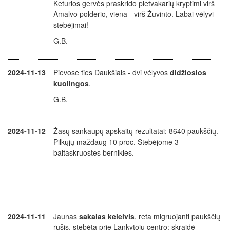
Keturios gervės praskrido pietvakarių kryptimi virš
Amalvo polderio, viena - virš Žuvinto. Labai vėlyvi
stebėjimai!
G.B.
2024-11-13
Pievose ties Daukšiais - dvi vėlyvos
didžiosios
kuolingos
.
G.B.
2024-11-12
Žasų sankaupų apskaitų rezultatai: 8640 paukščių.
Pilkųjų maždaug 10 proc. Stebėjome 3
baltaskruostes bernikles.
2024-11-11
Jaunas
sakalas keleivis
, reta migruojanti paukščių
rūšis, stebėta prie Lankytojų centro: skraidė