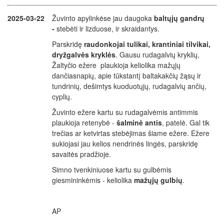
2025-03-22
Žuvinto apylinkėse jau daugoka
baltųjų gandrų
-
stebėti ir lizduose, ir skraidantys.
Parskridę
raudonkojai tulikai, krantiniai tilvikai,
dryžgalvės kryklės
. Gausu rudagalvių kryklių,
Žaltyčio ežere plaukioja keliolika mažųjų
dančiasnapių, apie tūkstantį baltakakčių žąsų ir
tundrinių, dešimtys kuoduotųjų, rudagalvių ančių,
cyplių.
Žuvinto ežere kartu su rudagalvėmis antimmis
plaukioja retenybė -
šalminė antis
, patelė. Gal tik
trečias ar ketvirtas stebėjimas šiame ežere. Ežere
sukiojasi jau kelios nendrinės lingės, parskridę
savaitės pradžioje.
Simno tvenkiniuose kartu su gulbėmis
giesmininkėmis - keliolika
mažųjų gulbių
.
AP