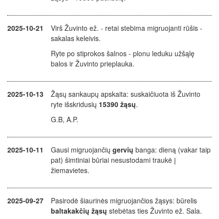
2025-10-21
Virš Žuvinto ež. - retai stebima migruojanti rūšis -
sakalas keleivis.
Ryte po stiprokos šalnos - plonu leduku užšąlę
balos ir Žuvinto prieplauka.
2025-10-13
Žąsų sankaupų apskaita: suskaičiuota iš Žuvinto
ryte išskridusių
15390 žąsų
.
G.B, A.P.
2025-10-11
Gausi migruojančių
gervių
banga: dieną (vakar taip
pat) šimtiniai būriai nesustodami traukė į
žiemavietes.
2025-09-27
Pasirodė šiaurinės migruojančios žąsys: būrelis
baltakakčių žąsų
stebėtas ties Žuvinto ež. Sala.