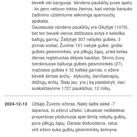
beveik visi banguoja. Vandens paukščių juose apstu
- ko gero nebuvo tokios žiemos, kad vietoje barsuko
žadinimo užsiimtume sėkminga sparnuočių
apskaita.
Gausiausia vandens paukščių yra Giluityje (1070),
bet ten beveik vienos didžiosios antys ir keliolika
baltųjų garnių; Žaltytyje 307 nebylės gulbės, 3
jūriniai ereliai; Žuvinte 151 nebylė gulbė, girdisi
gulbės giesmininkės, yra pilkųjų žąsų, prieš kelias
dienas registruotas didysis baublys. Simno žuvų
tvenkiniuose baltuoja gulbės giesmininkės (27),
mažosios gulbės ir 32 baltieji garniai, o ežere
beveik šimtas ančių - klykuolių, dančiasnapių,
didžiųjų ančių. Šiaip jau, yra į ką pasidairyti, viso
suskaičiavome 1727 paukščius, 12 rūšių.
2024-12-13
Užšąlo Žuvinto ežeras. Naktį šaltis siekė -7
laipsnius, to ežerui užteko. Likusiose nedidelėse
properšose plūduriuoja apie šimtą nebylių gulbių,
pora pilkųjų žąsų. Garsiai dūduodama, ratus
virš ežero suka gulbių giesmininkių šeimyna.