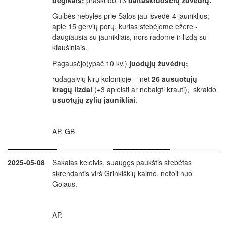
bėgikais;
praskrido 13
baltaskruosčių žuvėdrų.
Gulbės nebylės prie Salos jau išvedė 4 jauniklius;
apie 15 gervių porų, kurias stebėjome ežere -
daugiausia su jaunikliais, nors radome ir lizdą su
kiaušiniais.
Pagausėjo(ypač 10 kv.)
juodųjų žuvėdrų;
rudagalvių kirų kolonijoje - net
26 ausuotųjų
kragų lizdai
(+3 apleisti ar nebaigti krauti), skraido
ūsuotųjų zylių jaunikliai
.
AP, GB
2025-05-08
Sakalas keleivis, suaugęs paukštis stebėtas
skrendantis virš Grinkiškių kaimo, netoli nuo
Gojaus.
AP.