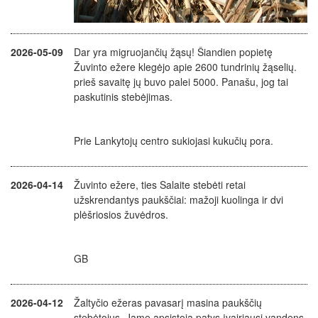
2026-05-09
Dar yra migruojančių žąsų! Šiandien popietę
Žuvinto ežere klegėjo apie 2600 tundrinių žąselių.
prieš savaitę jų buvo palei 5000. Panašu, jog tai
paskutinis stebėjimas.
Prie Lankytojų centro sukiojasi kukučių pora.
2026-04-14
Žuvinto ežere, ties Salaite stebėti retai
užskrendantys paukščiai: mažoji kuolinga ir dvi
plėšriosios žuvėdros.
GB
2026-04-12
Žaltyčio ežeras pavasarį masina paukščių
stebėtojus. Jame apsistoja patys įvairiausi vandens