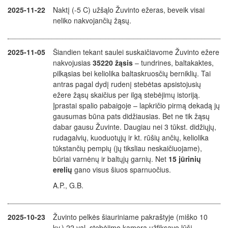
2025-11-22
Naktį (-5 C) užšąlo Žuvinto ežeras, beveik visai
neliko nakvojančių žąsų.
2025-11-05
Šiandien tekant saulei suskaičiavome Žuvinto ežere
nakvojusias
35220 žąsis
– tundrines, baltakaktes,
pilkąsias bei keliolika baltaskruosčių berniklių. Tai
antras pagal dydį rudenį stebėtas apsistojusių
ežere žąsų skaičius per ilgą stebėjimų istoriją.
Įprastai spalio pabaigoje – lapkričio pirmą dekadą jų
gausumas būna pats didžiausias. Bet ne tik žąsų
dabar gausu Žuvinte. Daugiau nei 3 tūkst. didžiųjų,
rudagalvių, kuoduotųjų ir kt. rūšių ančių, keliolika
tūkstančių pempių (jų tiksliau neskaičiuojame),
būriai varnėnų ir baltųjų garnių. Net
15 jūrinių
erelių
gano visus šiuos sparnuočius.
A.P., G.B.
2025-10-23
Žuvinto pelkės šiauriniame pakraštyje (miško 10
kv.) 22 val. stebėjimo kamera užfiksavo lūšį,