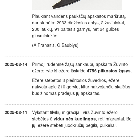
Plaukiant vandens paukščių apskaitos maršrutą,
dar stebėta: 2933 didžiosios antys, 2 žuvininkai,
230 laukių, 91 baltasis garnys, net 24 gulbės
giesmininkės.
(A.Pranaitis, G.Baublys)
2025-08-14
Pirmoji rudeninė žąsų sankaupų apskaita Žuvinto
ežere: ryte iš ežero išskrido
4756 pilkosios žąsys.
Ežere stebėtos 3 plėšriosios žuvėdros, ežere
nakvoja apie 210 gervių, kitur nakvojančių skaičius
bus žinomas pradėjus jų apskaitas.
2025-08-11
Vykstant tilvikų migracijai, virš Žuvinto ežero
stebėtos 6
vidutinės kuolingos
, reti migrantai. Be
jų, ežere stebėti juodkrūčių bėgikų pulkeliai.