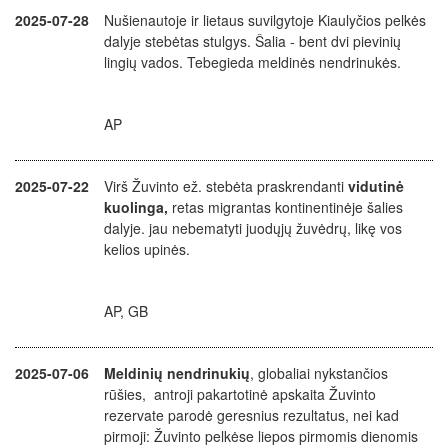
2025-07-28
Nušienautoje ir lietaus suvilgytoje Kiaulyčios pelkės
dalyje stebėtas stulgys. Šalia - bent dvi pievinių
lingių vados. Tebegieda meldinės nendrinukės.
AP
2025-07-22
Virš Žuvinto ež. stebėta praskrendanti
vidutinė
kuolinga,
retas migrantas kontinentinėje šalies
dalyje. jau nebematyti juodųjų žuvėdrų, likę vos
kelios upinės.
AP, GB
2025-07-06
Meldinių nendrinukių
, globaliai nykstančios
rūšies,
antroji pakartotinė apskaita Žuvinto
rezervate parodė geresnius rezultatus, nei kad
pirmoji: Žuvinto pelkėse liepos pirmomis dienomis