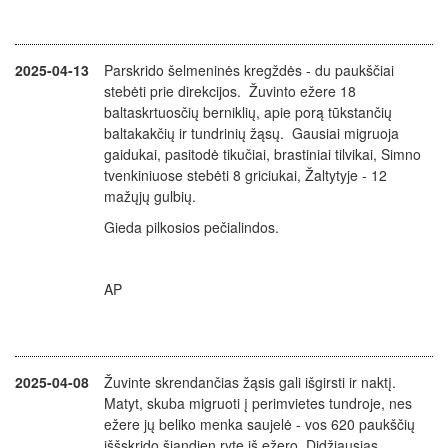
2025-04-13
Parskrido šelmeninės kregždės - du paukščiai
stebėti prie direkcijos. Žuvinto ežere 18
baltaskrtuosčių berniklių, apie porą tūkstančių
baltakakčių ir tundrinių žąsų. Gausiai migruoja
gaidukai, pasitodė tikučiai, brastiniai tilvikai, Simno
tvenkiniuose stebėti 8 griciukai, Žaltytyje - 12
mažųjų gulbių.
Gieda pilkosios pečialindos.
AP
2025-04-08
Žuvinte skrendančias žąsis gali išgirsti ir naktį.
Matyt, skuba migruoti į perimvietes tundroje, nes
ežere jų beliko menka saujelė - vos 620 paukščių
iššskrido šiandien ryte iš ežero. Didžiausias