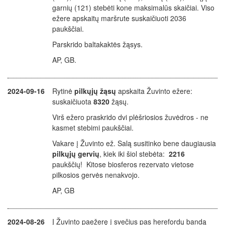
garnių (121) stebėti kone maksimalūs skaičiai. Viso
ežere apskaitų maršrute suskaičiuoti 2036
paukščiai.
Parskrido baltakaktės žąsys.
AP, GB.
2024-09-16
Rytinė
pilkųjų žąsų
apskaita Žuvinto ežere:
suskaičiuota
8320
žąsų.
Virš ežero praskrido dvi plėšriosios žuvėdros - ne
kasmet stebimi paukščiai.
Vakare į Žuvinto ež. Salą susitinko bene daugiausia
pilkųjų gervių
, kiek iki šiol stebėta:
2216
paukščių! Kitose biosferos rezervato vietose
pilkosios gervės nenakvojo.
AP, GB
2024-08-26
Į Žuvinto paežerę į svečius pas herefordų bandą