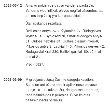
2026-03-12
Amalvo polderyge gausu vandens paukščių.
Vandens vidutiniškai, pievos negiliai užsemtos, tad
antims tarp žolių yra kur paplaukioti.
Štai apskaitos rezultatai:
Didžiosios antys -576; Klykuolės-27, Rudagalvės
kryklės-610, Cyplės-3970, Smailiauodegės antys-
81, Gulbės nebylės-61, Gulbės giesmininkės-6,
Pilkosios antys-2, Laukiai-140, Pilkosios gervės-42,
Rudagalviai kirai-230, Baltieji garniai -80, Jūriniai
ereliai-2 .
Viso - 5827.
2026-03-09
Migruojančių žąsų Žuvinte daugėja kasdien.
Šiandien ant ežero ledo ir aplinkinėse pievose
tupėjo 10 - 11 tūkstančių, daugiausia tundrinės,
tada baltakaktės ir pilkosios. Buvo keletas
baltaskruosčių berniklių.