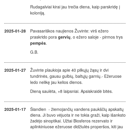
Rudagalviai kirai jau trečia diena, kaip parskridę į
koloniją.
2025-01-28
Pavasariškos naujienos Žuvinte: virš ežero
praskrido pora
gervių
, o ežero saloje - pirmos trys
pempės
.
G.B.
2025-01-27
Žuvinte plaukioja apie 40 pilkųjų žąsų ir dvi
tundrinės, gausu gulbių, baltųjų garnių.- Ežeruose
ledo nelikę jau kelios dienos.
Dieną saulėta, +8 laipsniai. Apsiskraidė bitės.
2025-01-17
Šiandien - žiemojančių vandens paukščių apskaitų
diena. Ji buvo vėjuota ir ne tokia graži, kaip išanksto
žadėjo sinoptikai. Užtai Biosferos rezervato ir
aplinkiniuose ežeruose didžiulės properšos, kiti jau