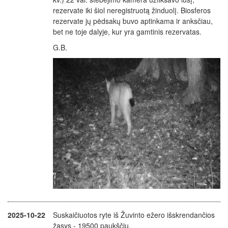
rezervate iki šiol neregistruotą žinduolį. Biosferos
rezervate jų pėdsakų buvo aptinkama ir anksčiau,
bet ne toje dalyje, kur yra gamtinis rezervatas.
G.B.
2025-10-22
Suskaičiuotos ryte iš Žuvinto ežero išskrendančios
žąsys - 19500 paukščių.