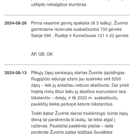
užklydo nebaigštus stumbras.
2024-08-26
Pirma vasarinė gervių apskaita (iš 3 taškų). Žuvinto
gamtiniame rezervate suskaičiuotos 733 gervės:
Saloje 590 , Rudėje ir Kumečiuose 121 ir 22 gervės.
AP, GB, GK
2024-08-13
Pilkųjų žąsų sankaupų startas Žuvinte įspūdingas.
Rugpjūčio viduryje ežere jau susirinko virš 5200
žąsų – tiek jų anksčiau nebuvo skaičiuota. Dar prieš
trejetą metų šituo laiku jų skaičius svyruodavo tarp
tūkstančio – dviejų, ir tik 2022 m. suskaičiuotų
paukščių kiekis perkopė keturis tūkstančius.
Todėl dabar Žuvinte darosi triukšminga: būriai žąsų
dieną tai parskrenda iš laukų, tai lekia atgal į
ražienas. Paukščiai pasklinda plačiai – dalis
perskridę Žuvinto palias leidžiasi Suvalkijos