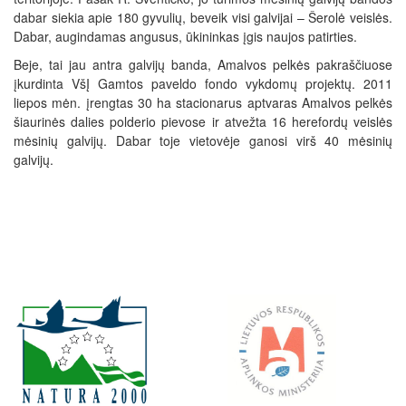
dabar siekia apie 180 gyvulių, beveik visi galvijai – Šerolė veislės.
Dabar, augindamas angusus, ūkininkas įgis naujos patirties.
Beje, tai jau antra galvijų banda, Amalvos pelkės pakraščiuose
įkurdinta VšĮ Gamtos paveldo fondo vykdomų projektų. 2011
liepos mėn. įrengtas 30 ha stacionarus aptvaras Amalvos pelkės
šiaurinės dalies polderio pievose ir atvežta 16 herefordų veislės
mėsinių galvijų. Dabar toje vietovėje ganosi virš 40 mėsinių
galvijų.