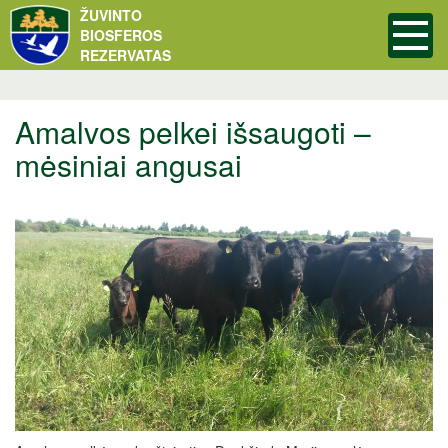
ŽUVINTO
BIOSFEROS
REZERVATAS
Amalvos pelkei išsaugoti –
mėsiniai angusai