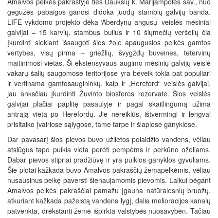
Amalvos pelkės pakraštyje ties Daukšių k. Marijampolės sav., nuo
gegužės pabaigos ganosi didoka juodų stambių galvijų banda.
LIFE vykdomo projekto dėka ‘Aberdynų angusų’ veislės mėsiniai
galvijai – 15 karvių, stambus bulius ir 10 šiųmečių veršelių čia
įkurdinti siekiant išsaugoti šios žole apaugusios pelkės gamtos
vertybes, visų pirma – griežlių, švygždų buveines, tetervinų
maitinimosi vietas. Ši ekstensyvaus augimo mėsinių galvijų veislė
vakarų šalių saugomose teritorijose yra beveik tokia pat populiari
ir vertinama gamtosaugininkų, kaip ir „Hereford“ veislės galvijai,
jau anksčiau įkurdinti Žuvinto biosferos rezervate. Šios veislės
galvijai plačiai paplitę pasaulyje ir pagal skaitlingumą užima
antrąją vietą po Herefordų. Jie nereiklūs, ištvermingi ir lengvai
prisitaiko įvairiose sąlygose, tame tarpe ir šlapiose ganyklose.
Dar pavasarį šios pievos buvo užlietos polaidžio vandens, vėliau
atslūgus tapo puikia vieta perėti pempėms ir perkūno oželiams.
Dabar pievos stipriai pradžiūvę ir yra puikios ganyklos gyvuliams.
Šie plotai kažkada buvo Amalvos pakraščių žemapelkėmis, vėliau
nusausinus pelkę paversti šienaujamomis pievomis. Laikui bėgant
Amalvos pelkės pakraščiai pamažu įgauna natūralesnių bruožų,
atkuriant kažkada pažeistą vandens lygį, dalis melioracijos kanalų
patvenkta, drėkstanti žemė išpirkta valstybės nuosavybėn. Tačiau