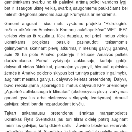
gamtininkams svarbu ne tik palaikyti artimą pelkei vandens lygį,
bet ir išsaugoti ūkinę veiklą, svarbią saugomiems paukščiams bei
neleisti drėgnoms pievoms apaugti krūmynais ar nendrėmis.
Ganomi angusai - šiuo metu vykdomo projekto "Hidrologinio
režimo atkūrimas Amalvos ir Kamanų aukštapelkėse” WETLIFE2
veiklos vienas iš rezultatų. Kiek daugiau, nei prieš metus vietos
ūkininkams projektas pasiūlė pasinaudoti teikiamomis
galimybėmis skatinant pievų atkūrimą ir mėsinių galvijų ganiavą
apie 28 ha plote Amalvo polderyje ir kituose Amalvos pelkės
durpžemiuose. Pernai vykdytoje apklausoje, kurioje galėjo
dalyvauti vietos ūkininkai, planuojantys ganyti, šienauti apleistos
žemės ir Amalvo polderio sklypus bei turintys patirties ir galimybių
auginant mėsinius galvijus, dalyvavo keletas pretendentų. Dalyvių
buvo reikalaujama įsipareigoti 5 metus dalyvauti KPP priemonėje
„Agrarinė aplinkosauga ir klimatas“ (ekstensyvus pievų tvarkymas
ganant gyvulius arba ekstensyvus šlapynių tvarkymas), drausti
galvijus; plėsti bandą neparduodant telyčių.
Tąkart tinkamiausiu pretendentu išrinktas marijampolietis
ūkininkas Rytis Sventickas jau turi tikrai didelę patirtį auginant
mėsinius galvijus, kurių didelė dalis – Žuvinto biosferos rezervato
teritorijoje. Pasak R. Sventicko, jo turimos mėsinių galvijų bandos