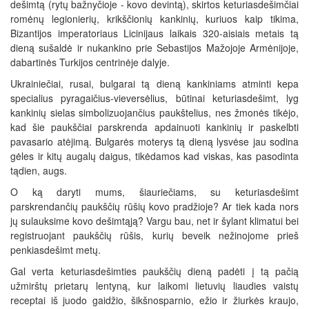
dešimtą (rytų bažnyčioje - kovo devintą), skirtos keturiasdešimčiai
romėnų legionierių, krikščionių kankinių, kuriuos kaip tikima,
Bizantijos imperatoriaus Licinijaus laikais 320-aisiais metais tą
dieną sušaldė ir nukankino prie Sebastijos Mažojoje Armėnijoje,
dabartinės Turkijos centrinėje dalyje.
Ukrainiečiai, rusai, bulgarai tą dieną kankiniams atminti kepa
specialius pyragaičius-vieversėlius, būtinai keturiasdešimt, lyg
kankinių sielas simbolizuojančius paukšt
elius, nes žmonės tikėjo,
kad šie paukščiai parskrenda apdainuoti kankinių ir paskelbti
pavasario atėjimą. Bulgarės moterys tą dieną lysvėse jau sodina
gėles ir kitų augalų daigus, tikėdamos kad viskas, kas pasodinta
tądien, augs.
O ką daryti mums, šiauriečiams, su keturiasdešimt
parskrendančių paukščių rūšių kovo pradžioje? Ar tiek kada nors
jų sulauksime kovo dešimtąją? Vargu bau, net ir šylant klimatui bei
registruojant paukščių rūšis, kurių beveik nežinojome prieš
penkiasdešimt metų.
Gal verta keturiasdešimties paukščių dieną padėti į tą pačią
užmirštų prietarų lentyną, kur laikomi lietuvių liaudies vaistų
receptai iš juodo gaidžio, šikšnosparnio, ežio ir žiurkės kraujo,