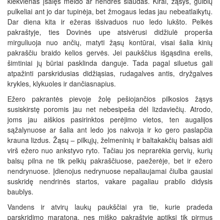
kiekvienas įšalęs meldo ar nendrės šiaudas. Kirai, žąsys, gulbių
pulkeliai ant jo dar tupinėja, bet žmogaus ledas jau nebeatlaikytų.
Dar diena kita ir ežeras išsivaduos nuo ledo lukšto. Pelkės
pakraštyje, ties Dovinės upe atsivėrusi didžiulė properša
mirguliuoja nuo ančių, matyti žąsų kontūrai, visai šalia kinių
pakraščiu braido kelios gervės. Jei paukščius išgąsdina erelis,
šimtiniai jų būriai pasklinda danguje. Tada pagal siluetus gali
atpažinti parskridusias didžiąsias, rudagalves antis, dryžgalves
krykles, klykuoles ir dančiasnapius.
Ežero pakrantės pievoje žolę pešiojančios pilkosios žąsys
susiskirstę poromis jau net nebesipeša dėl lizdaviečių. Atrodo,
joms jau aiškios pasirinktos perėjimo vietos, ten augalijos
sąžalynuose ar šalia ant ledo jos nakvoja ir ko gero paslapčia
krauna lizdus. Žąsų – pilkųjų, želmeninių ir baltakakčių balsas aidi
virš ežero nuo ankstyvo ryto. Tačiau jos neprarėkia gervių, kurių
balsų pilna ne tik pelkių pakraščiuose, paežerėje, bet ir ežero
nendrynuose. Įdienojus nedrynuose nepaliaujamai čiulba gausiai
suskridę nendrinės startos, vakare pagaliau prabilo didysis
baublys.
Vandens ir atvirų laukų paukščiai yra tie, kurie pradeda
parskridimo maratoną, nes miško pakraštyje aptiksi tik pirmus