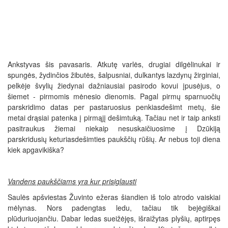
Ankstyvas šis pavasaris. Atkutę varlės, drugiai dilgėlinukai ir
spungės, žydinčios žibutės, šalpusniai, dulkantys lazdynų žirginiai,
pelkėje švylių žiedynai dažniausiai pasirodo kovui įpusėjus, o
šiemet - pirmomis mėnesio dienomis. Pagal pirmų sparnuočių
parskridimo datas per pastaruosius penkiasdešimt metų, šie
metai drąsiai patenka į pirmąjį dešimtuką. Tačiau net ir taip anksti
pasitraukus žiemai niekaip nesuskaičiuosime į Dzūkiją
parskridusių keturiasdešimties paukščių rūšių. Ar nebus toji diena
kiek apgavikiška?
Vandens paukščiams yra kur prisiglausti
Saulės apšviestas Žuvinto ežeras šiandien iš tolo atrodo vaiskiai
mėlynas. Nors padengtas ledu, tačiau tik bejėgiškai
plūduriuojančiu. Dabar ledas sueižėjęs, išraižytas plyšių, aptirpęs