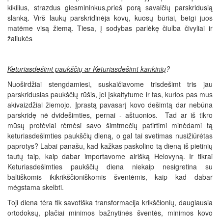
kikilius, strazdus giesmininkus,prieš porą savaičių parskridusią
slanką. Virš laukų parskridinėja kovų, kuosų būriai, betgi juos
matėme visą žiemą. Tiesa, į sodybas parlėkę čiulba čivyliai ir
žaliukės
Keturiasdešimt paukščių ar Keturiasdešimt kankinių
?
Nuoširdžiai stengdamiesi, suskaičiavome trisdešimt tris jau
parskridusias paukščių rūšis, jei įskaitytume ir tas, kurios pas mus
akivaizdžiai žiemojo. Įprastą pavasarį kovo dešimtą dar nebūna
parskridę nė dvidešimties, pernai - aštuonios. Tad ar iš tikro
mūsų protėviai rėmėsi savo šimtmečių patirtimi minėdami tą
keturiasdešimties paukščių dieną, o gal tai svetimas nusižiūrėtas
paprotys? Labai panašu, kad kažkas paskolino tą dieną iš pietinių
tautų taip, kaip dabar importavome airišką Helovyną. Ir tikrai
Keturiasdešimties paukščių diena niekaip nesigretina su
baltiškomis ikikrikščioniškomis šventėmis, kaip kad dabar
mėgstama skelbti.
Toji diena tėra tik savotiška transformacija krikščionių, daugiausia
ortodoksų, plačiai minimos bažnytinės šventės, minimos kovo