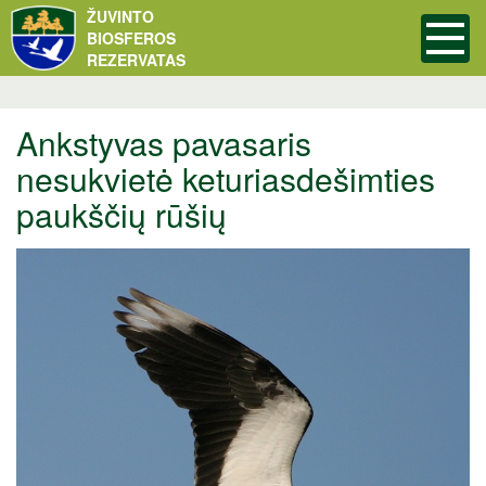
ŽUVINTO
BIOSFEROS
REZERVATAS
Ankstyvas pavasaris
nesukvietė keturiasdešimties
paukščių rūšių