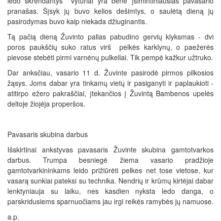
ledo skrendantys vyturiai yra bene įsimintiniausias pavasario
pranašas. Šįsyk jų buvo kelios dešimtys, o saulėtą dieną jų
pasirodymas buvo kaip niekada džiuginantis.
Tą pačią dieną Žuvinto palias pabudino gervių klyksmas - dvi
poros paukščių suko ratus virš pelkės karklynų, o paežerės
pievose stebėti pirmi varnėnų pulkeliai. Tik pempė kažkur užtruko.
Dar anksčiau, vasario 11 d. Žuvinte pasirodė pirmos pilkosios
žąsys. Joms dabar yra tinkamų vietų ir pasiganyti ir paplaukioti -
atitirpo ežero pakraščiai, įtekančios į Žuvintą Bambenos upelės
deltoje žiojėja properšos.
Pavasaris skubina darbus
Išskirtinai ankstyvas pavasaris Žuvinte skubina gamtotvarkos
darbus. Trumpa besniegė žiema vasario pradžioje
gamtotvarkininkams leido prižiūrėti pelkes net tose vietose, kur
vasarą sunkiai pateksi su technika. Nendrių ir krūmų kirtėjai dabar
lenktyniauja su laiku, nes kasdien nyksta ledo danga, o
parskridusiems sparnuočiams jau irgi reikės ramybės jų namuose.
a.p.