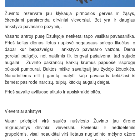
Žuvinto rezervate jau klykauja pirmosios gervės ir žąsys,
čirendami parskrenda dirviniai vieversiai. Bet yra ir daugiau
ankstyvo pavasario požymių.
Vasario antroji pusę Dzūkijoje netikėtai tapo visiškai pavasariška.
Prieš kelias dienas lietus nuplovė negausaus sniego likučius, o
dabar kur bepažvelgsi - ankstyvo pavasario vaizdai. Diena
gerokai pailgėjo, net naktimis tik lengvai pašalvena, tad sujudo
augalai - Žuvinto pakrančių karklų krūmus papuošė išsprogę
pūkuoti pumpurai, Buktos miške savaitgalį jau žydėjo žibuoklės.
Nenorintiems eiti į gamtą matyti, kaip pavasaris beldžiasi iš
žemės: pasirodė narcizų, tulpių, kitokių augalų daigai.
Prieš savaitę aviliuose atkuto ir apsiskraidė bitės.
Vieversiai ankstyvi
Vakar priešpiet virš saulės nušviesto Žuvinto jau čireno
migruojantys dirviniai vieversiai. Pavieniai ir nedidelėmis
grupelėmis, visai neaukštai virš lietaus nugludinto mėlyno ežero