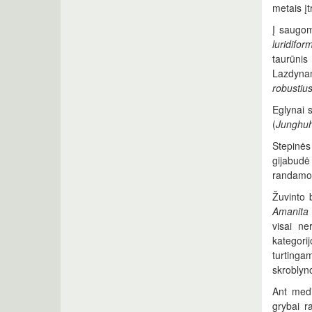
metais į
Į saugom
luridifor
taurūnis 
Lazdynam
robustiu
Eglynai 
(
Junghuh
Stepinės
gijabudė
randamos 
Žuvinto 
Amanita 
visai ne
kategori
turtinga
skroblyn
Ant med
grybai r