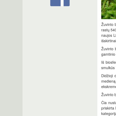
Žuvinto 
rastų 54
naujos Li
išskirtin
Žuvinto b
gamtinio 
Iš biosf
smulkūs i
Didžioji
medieną.
ekskreme
Žuvinto b
Čia nust
priskirt
kategorij