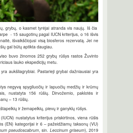
, grybų, o kasmet tyrėjai atranda vis naujų. Iš čia
rpe - 15 saugotinų pagal IUCN kriterijus, o 16 išvis
naitė, išvaikščiojusi visą biosferos rezervatą. Jei ne
ūšių gal būtų aptikta daugiau.
. Iš viso buvo žinomos 252 grybų rūšys rastos Žuvinto
Griciaus lauko ekspedicijų metu.
ra aukšliagrybiai. Pastarieji grybai dažniausiai yra
antys negyvą spygliuočių ir lapuočių medžių ir krūmų
is, nustatyta 156 rūšių. Dirvožemio, paklotės ir
anų – 13 rūšių.
štapelkių ir žemapelkių, pievų ir ganyklų rūšys.
UCN) nustatytus kriterijus priskirtinos, viena rūšis
lės (EN) kategorijai ir 6 – pažeidžiamų taksonų (VU)
inum pseudoscabrum
, sin.
Leccinum griseum
), 2019