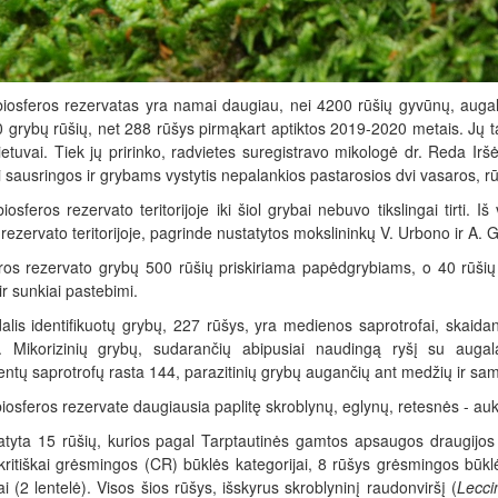
biosferos rezervatas yra namai daugiau, nei 4200 rūšių gyvūnų, augalų
0 grybų rūšių, net 288 rūšys pirmąkart aptiktos 2019-2020 metais. Jų ta
etuvai. Tiek jų pririnko, radvietes suregistravo mikologė dr. Reda Iršė
ai sausringos ir grybams vystytis nepalankios pastarosios dvi vasaros, r
iosferos rezervato teritorijoje iki šiol grybai nebuvo tikslingai tirti
rezervato teritorijoje, pagrinde nustatytos mokslininkų V. Urbono ir A. 
eros rezervato grybų 500 rūšių priskiriama papėdgrybiams, o 40 rūšių y
r sunkiai pastebimi.
 dalis identifikuotų grybų, 227 rūšys, yra medienos saprotrofai, skaid
 Mikorizinių grybų, sudarančių abipusiai naudingą ryšį su augala
ntų saprotrofų rasta 144, parazitinių grybų augančių ant medžių ir sam
iosferos rezervate daugiausia paplitę skroblynų, eglynų, retesnės - auk
atyta 15 rūšių, kurios pagal Tarptautinės gamtos apsaugos draugijos (I
a kritiškai grėsmingos (CR) būklės kategorijai, 8 rūšys grėsmingos būk
ai (2 lentelė). Visos šios rūšys, išskyrus skroblyninį raudonviršį (
Lecc