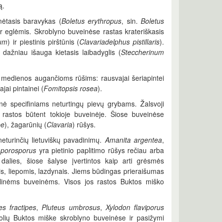
ą.
mėtasis baravykas (
Boletus erythropus
, sin.
Boletus
ir eglėmis. Skroblyno buveinėse rastas krateriškasis
um
) ir piestinis pirštūnis (
Clavariadelphus pistillaris
).
 dažniau išauga kietasis laibadyglis (
Steccherinum
os medienos augančioms rūšims: rausvajai šeriapintei
ajai pintainei (
Fomitopsis rosea
).
nė specifiniams neturtingų pievų grybams. Žalsvoji
 rastos būtent tokioje buveinėje. Šiose buveinėse
be
), žagarūnių (
Clavaria
) rūšys.
neturinčių lietuviškų pavadinimų.
Amanita argentea
,
porosporus
yra pietinio paplitimo rūšys rečiau arba
 dalies, šiose šalyse įvertintos kaip arti grėsmės
is, liepomis, lazdynais. Jiems būdingas prieraišumas
ilinėms buveinėms. Visos jos rastos Buktos miško
s fractipes
,
Pluteus umbrosus
,
Xylodon flaviporus
uolių Buktos miške skroblyno buveinėse ir pasižymi