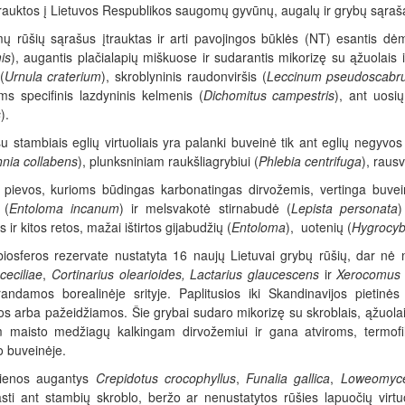
trauktos į Lietuvos Respublikos saugomų gyvūnų, augalų ir grybų sąraš
ų rūšių sąrašus įtrauktas ir arti pavojingos būklės (NT) esantis dė
mis
), augantis plačialapių miškuose ir sudarantis mikorizę su ąžuolais 
(
Urnula craterium
), skroblyninis raudonviršis (
Leccinum pseudoscabr
s specifinis lazdyninis kelmenis (
Dichomitus campestris
), ant uosių
s
).
su stambiais eglių virtuoliais yra palanki buveinė tik ant eglių negyv
nia collabens
), plunksniniam raukšliagrybiui (
Phlebia centrifuga
), rausv
 pievos, kurioms būdingas karbonatingas dirvožemis, vertinga buvei
 (
Entoloma incanum
) ir melsvakotė stirnabudė (
Lepista personata
)
ir kitos retos, mažai ištirtos gijabudžių (
Entoloma
), uotenių (
Hygrocy
biosferos rezervate nustatyta 16 naujų Lietuvai grybų rūšių, dar nė 
ceciliae
,
Cortinarius olearioides, Lactarius glaucescens
ir
Xerocomus 
randamos borealinėje srityje. Paplitusios iki Skandinavijos pietinės
jos arba pažeidžiamos. Šie grybai sudaro mikorizę su skroblais, ąžuola
m maisto medžiagų kalkingam dirvožemiui ir gana atviroms, termof
o buveinėje.
ienos augantys
Crepidotus crocophyllus
,
Funalia gallica
,
Loweomyce
asti ant stambių skroblo, beržo ar nenustatytos rūšies lapuočių virt