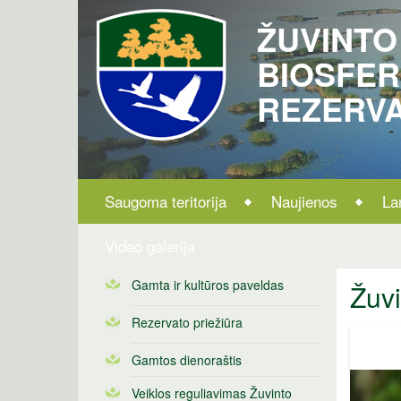
ŽUVINTO
BIOSFE
REZERV
Saugoma teritorija
Naujienos
La
Video galerija
Gamta ir kultūros paveldas
Žuvi
Rezervato priežiūra
Gamtos dienoraštis
Veiklos reguliavimas Žuvinto