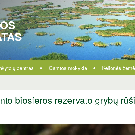
ROS
ATAS
nkytojų centras
Gamtos mokykla
Kelionės žemė
nto biosferos rezervato grybų rū