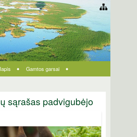
lapis
Gamtos garsai
šių sąrašas padvigubėjo