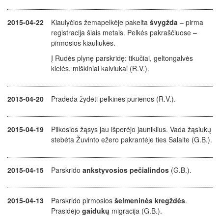
2015-04-22
Kiaulyčios žemapelkėje pakelta
švygžda
– pirma
registracija šiais metais. Pelkės pakraščiuose –
pirmosios kiauliukės.
Į Rudės plynę parskridę: tikučiai, geltongalvės
kielės, miškiniai kalviukai (R.V.).
2015-04-20
Pradeda žydėti pelkinės purienos (R.V.).
2015-04-19
Pilkosios žąsys jau išperėjo jauniklius. Vada žąsiukų
stebėta Žuvinto ežero pakrantėje ties Salaite (G.B.).
2015-04-15
Parskrido
ankstyvosios pečialindos
(G.B.).
2015-04-13
Parskrido pirmosios
šelmeninės kregždės
.
Prasidėjo
gaidukų
migracija (G.B.).