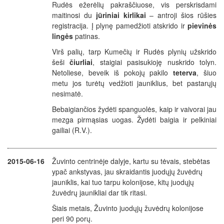
Rudės ežerėlių pakraščiuose, vis perskrisdami
maitinosi du
jūriniai kirlikai
– antroji šios rūšies
registracija. Į plynę pamedžioti atskrido ir
pievinės
lingės
patinas.
Virš palių, tarp Kumečių ir Rudės plynių užskrido
šeši
čiurliai
, staigiai pasisukioję nuskrido tolyn.
Netoliese, beveik iš pokojų pakilo
teterva
, šiuo
metu jos turėtų vedžioti jauniklius, bet pastarųjų
nesimatė.
Bebaigiančios žydėti spanguolės, kaip ir vaivorai jau
mezga pirmąsias uogas. Žydėti baigia ir pelkiniai
gailiai (R.V.).
2015-06-16
Žuvinto centrinėje dalyje, kartu su tėvais, stebėtas
ypač ankstyvas, jau skraidantis juodųjų žuvėdrų
jauniklis, kai tuo tarpu kolonijose, kitų juodųjų
žuvėdrų jaunikliai dar tik ritasi.
Šiais metais, Žuvinto juodųjų žuvėdrų kolonijose
peri 90 porų.