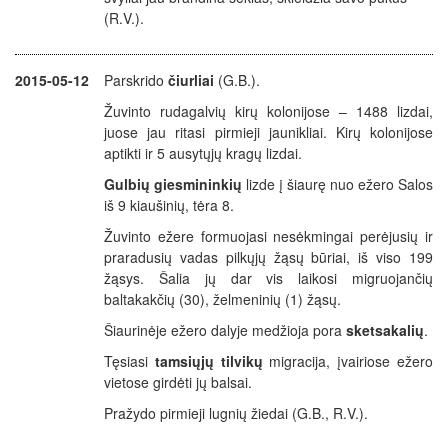
(R.V.).
2015-05-12
Parskrido
čiurliai
(G.B.).
Žuvinto rudagalvių kirų kolonijose – 1488 lizdai,
juose jau ritasi pirmieji jaunikliai. Kirų kolonijose
aptikti ir 5 ausytųjų kragų lizdai.
Gulbių giesmininkių
lizde į šiaurę nuo ežero Salos
iš 9 kiaušinių, tėra 8.
Žuvinto ežere formuojasi nesėkmingai perėjusių ir
praradusių vadas pilkųjų žąsų būriai, iš viso 199
žąsys. Šalia jų dar vis laikosi migruojančių
baltakakčių (30), želmeninių (1) žąsų.
Šiaurinėje ežero dalyje medžioja pora
sketsakalių
.
Tęsiasi
tamsiųjų tilvikų
migracija, įvairiose ežero
vietose girdėti jų balsai.
Pražydo pirmieji lugnių žiedai (G.B., R.V.).