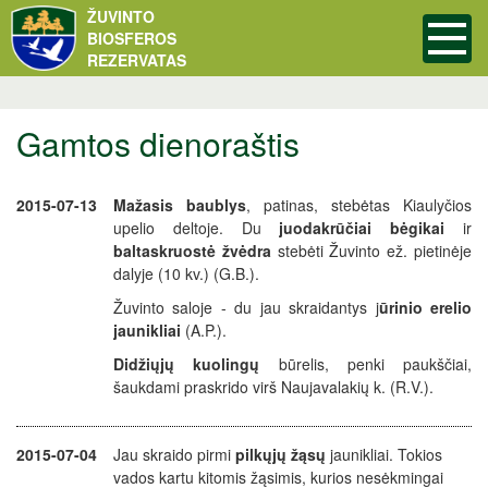
ŽUVINTO
BIOSFEROS
REZERVATAS
Gamtos dienoraštis
2015-07-13
Mažasis baublys
, patinas, stebėtas Kiaulyčios
upelio deltoje.
Du
juodakrūčiai bėgikai
ir
baltaskruostė žvėdra
stebėti Žuvinto ež. pietinėje
dalyje (10 kv.) (G.B.).
Žuvinto saloje - du jau skraidantys j
ūrinio erelio
jaunikliai
(A.P.).
Didžiųjų kuolingų
būrelis, penki paukščiai,
šaukdami praskrido virš Naujavalakių k. (R.V.).
2015-07-04
Jau skraido pirmi
pilkųjų žąsų
jaunikliai. Tokios
vados kartu kitomis žąsimis, kurios nesėkmingai