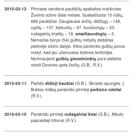
2015-03-12
Pirmasis vandens paukščių apskaitos maršrutas
Žuvinto ežere šiais metais. Suskaičiuota 15 rūšių,
686 paukščiai. Daugiausia ančių: didžiųjų – 148,
cyplių – 137, klykuolių – 97, kuoduotųjų – 33,
rudagalvių kryklių – 18,
smailiauodegių
– 3.
Nemažas būrys (54) gulbių nebylių stebėtas
pietinėje ežero dalyje. Kitos pavienės gulbių poros
matyt, kad jau užėmusios lizdines teritorijas.
Nerimaujanti
gulbių giesmininkių
pora stebėta
netoli Dovinės upės žiočių (G.B., R.V.).
2015-03-11
Parbilo
didieji baublai
(G.B.).
Skraido spungės. Į
Buktos mišką parskrido pirmieji
perkūno oželiai
(R.V.).
2015-03-10
Parskrido pirmieji
rudagalviai kirai
(G.B.). Atkuto
paprastieji tritonai (R.V.).