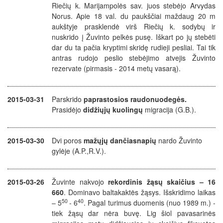
Riečių k. Marijampolės sav. juos stebėjo Arvydas
Norus. Apie 18 val. du paukščiai maždaug 20 m
aukštyje prasklendė virš Riečių k. sodybų ir
nuskrido į Žuvinto pelkės pusę. Iškart po jų stebėti
dar du ta pačia kryptimi skridę rudieji pesliai. Tai tik
antras rudojo peslio stebėjimo atvejis Žuvinto
rezervate (pirmasis - 2014 metų vasarą).
2015-03-31
Parskrido
paprastosios raudonuodegės.
Prasidėjo
didžiųjų kuolingų
migracija (G.B.).
2015-03-30
Dvi poros
mažųjų dančiasnapių
nardo Žuvinto
gylėje (A.P.,R.V.).
2015-03-26
Žuvinte nakvojo
rekordinis žąsų skaičius – 16
660
. D
ominavo baltakaktės žąsys. Išskridimo laikas
50
40
– 5
- 6
. Pagal turimus duomenis (nuo 1989 m.) -
tiek žąsų dar nėra buvę. Lig šiol pavasarinės