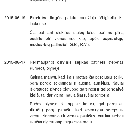
2015-06-19
Pievinės lingės
patelė medžiojo Vidgirėlių k.,
laukuose.
Čia pat ant elektros stulpų laidų per ne pilną
puskilometrį vienas nuo kito, tupėjo
paprastųjų
medšarkių
patinėliai (G.B., R.V.).
2015-06-17
Nerimaujantis
dirvinis sėjikas
patinėlis stebėtas
Kumečių plynėje.
Galima manyti, kad šiais metais čia perėjusių sėjikų
pora perėjo sėkmingai ir augina jauniklius. Naujai
iškirstuose plynės plotuose garsinosi ir
geltongalvė
kielė
, tai dar viena, nauja šiai rūšiai teritorija.
Rudės plynėje iš trijų ar keturių gal perėjusių
tikučių
porų, panašu, kad sėkmingai perėjo tik
viena. Nerimavo tik vienas paukštis, visi kiti stebėti
tikučiai elgėsi kaip migracijos metu.