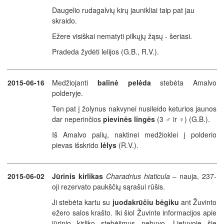
Daugelio rudagalvių kirų jaunikliai taip pat jau
skraido.
Ežere visiškai nematyti pilkųjų žąsų - šeriasi.
Pradeda žydėti lelijos (G.B., R.V.).
2015-06-16
Medžiojanti
balinė pelėda
stebėta Amalvo
polderyje.
Ten pat į žolynus nakvynei nusileido keturios jaunos
dar neperinčios
pievinės lingės
(3 ♂ ir ♀) (G.B.).
Iš Amalvo palių, naktinei medžioklei į polderio
pievas išskrido
lėlys
(R.V.).
2015-06-02
Jūrinis kirlikas
Charadrius hiaticula
– nauja, 237-
oji rezervato paukščių sąrašui rūšis.
Ji stebėta kartu su
juodakrūčiu bėgiku
ant Žuvinto
ežero salos krašto. Iki šiol Žuvinte informacijos apie
jūrinio kirliko stebėjimus nebuvo. Lietuvoje šie