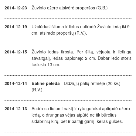
2014-12-23
Žuvinto ežere atsivėrė properšos (G.B.)
2014-12-19
Užplūdusi šiluma ir lietus nutirpdė Žuvinto ledą iki 9
cm, atsirado properšų (R.V.).
2014-12-15
Žuvinto ledas tirpsta. Per šiltą, vėjuotą ir lietingą
savaitgalį, ledas paplonėjo 2 cm. Dabar ledo storis
tesiekia 13 cm.
2014-12-14
Balinė pelėda
- Didžiųjų palių retmėje (20 kv.)
(R.V.).
2014-12-13
Audra su lietumi naktį ir ryte gerokai aptirpdė ežero
ledą, o drungnas vėjas atpūtė ne tik būrelius
sidabrinių kirų, bet ir baltąjį garnį, kelias gulbes.