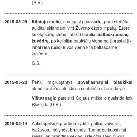
(R.V.).
2015-05-29
Kilniųjų erelių
, suaugusių paukščių, pora stebėta
aukštai sklandanti virš Žuvinto ežero ir palių. Ežere
keletą kartų stebėti atskiri būreliai
baltaskruosčių
žuvėdrų
, po keliolika paukščių viename (įprastai ji -
labai reta rūšis) ir vos viena kita baltasparnė
žuvėdra.
G.B.
2015-05-22
Penki migruojantys
apvaliasnapiai plaukikai
stebėti ant Žuvinto kinies centrinėje ežero dalyje.
Vištvanagio
patelė iš Gojaus miškelio nuskrido link
Riečių k. (G.B.).
2015-05-14
Aukštapelkėje pradeda žydėti: gailiai, vaivorai,
balžuvos, mėlynės, bruknės. Tuo tarpu kupstiniai
švyliai jau brandina sėklas, skleidžia savo pūkus