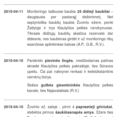
2015-04-11
Monitoringo taškuose baubia
25 didieji baubliai
–
daugiausia per pastarąjį dešimtmetį. Net
septyniolika baublių baubia Žuvinto ežere, penki
Žaltytyje ir trys Kiaulyčios pelkės nendrynuose.
T
ikrasis didžiųjų baublių skaičius rezervate dar
didesnis, nes baubimas girdėt ir už monitoringo ribų
esančiose aplinkinėse balose
(A.P., G.B., R.V.).
2015-04-10
Parskrido
pievinės lingės
, medžiodamas patinas
skraidė Kiaulyčios pelkės pakraštyje, ties Sūravos
upeliu. Čia pat nakvynei renkasi ir keletūkstantinis
varnėnų būrys.
Šešios
gulbės giesmininkės
Kiaulyčios pelkės
kanale, ties Najavalakiais (R.V.)
2015-04-10
Žuvinto ež. saloje - pirmi 4
paprastieji griciukai
,
stebėtos pirmos
šaukštasnapės antys
. Ežere ties