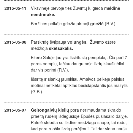
2015-05-11
Viksvinėje pievoje ties Žuvintų k. gieda
meldinė
nendrinukė.
Beržinės pelkėje griežia pirmoji
griežlė
(R.V.).
2015-05-08
Parskridę švilpauja
volungės.
Žuvinto ežere
medžioja
sketsakalis.
Ežero Saloje jau yra išsiritusių pempiukų. Čia peri 7
poros pempių, tačiau daugumoje lizdų kiaušinėliai
dar vis perimi (R.V.).
Išsiritę ir slankų jaunikliai, Amalvos pelkėje pakilus
motinai netikėtai aptiktas besislapstantis jos mažylis
(G.B.).
2015-05-07
Geltongalvių kielių
pora nerimaudama skraido
praeitą rudenį išdegusioje Epušės pusiasalio dalyje.
Patelė stebėta su lizdine medžiaga snape, tai rodo,
kad pora ruošia lizdą perėjimui. Tai dar viena nauja