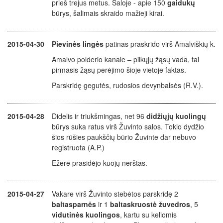
prieš trejus metus. Saloje - apie 150
gaidukų
būrys, šalimais skraido mažieji kirai.
2015-04-30
Pievinės lingės
patinas praskrido virš Amalviškių k.
Amalvo polderio kanale – pilkųjų žąsų vada, tai
pirmasis žąsų perėjimo šioje vietoje faktas.
Parskridę gegutės, rudosios devynbalsės (R.V.).
2015-04-28
Didelis ir triukšmingas, net 96
didžiųjų kuolingų
būrys suka ratus virš Žuvinto salos. Tokio dydžio
šios rūšies paukščių būrio Žuvinte dar nebuvo
registruota
(A.P.)
Ežere prasidėjo kuojų nerštas.
2015-04-27
Vakare virš Žuvinto stebėtos parskridę 2
baltasparnės
ir 1
baltaskruostė žuvedros
, 5
vidutinės kuolingos
, kartu su keliomis