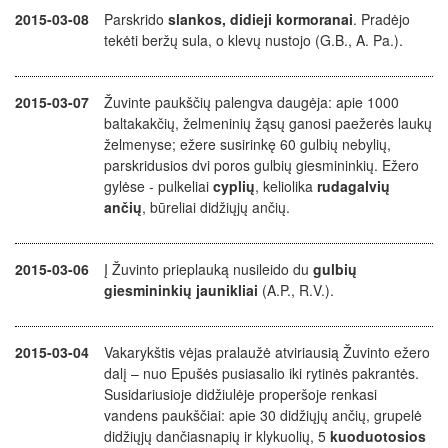
2015-03-08
Parskrido
slankos,
didieji kormoranai
.
Pradėjo
tekėti beržų sula, o klevų nustojo (G.B., A. Pa.).
2015-03-07
Žuvinte paukščių palengva daugėja: apie 1000
baltakakčių, želmeninių žąsų ganosi paežerės laukų
želmenyse; ežere susirinkę 60 gulbių nebylių,
parskridusios dvi poros gulbių giesmininkių. Ežero
gylėse - pulkeliai
cyplių
, keliolika
rudagalvių
ančių
, būreliai didžiųjų ančių.
2015-03-06
Į Žuvinto prieplauką nusileido du
gulbių
giesmininkių jaunikliai
(A.P., R.V.).
2015-03-04
Vakarykštis vėjas pralaužė atviriausią Žuvinto ežero
dalį – nuo Epušės pusiasalio iki rytinės pakrantės.
Susidariusioje didžiulėje properšoje renkasi
vandens paukščiai: apie 30 didžiųjų ančių, grupelė
didžiųjų dančiasnapių ir klykuolių, 5
kuoduotosios