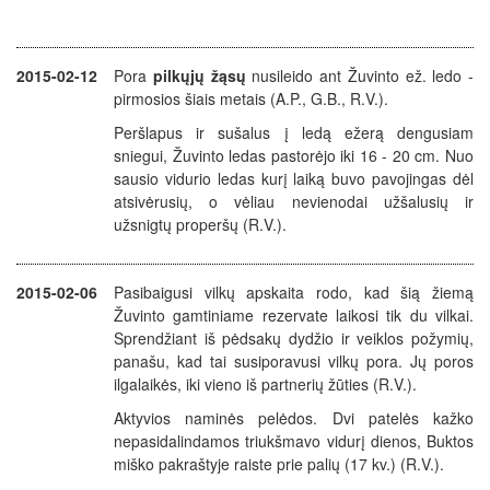
2015-02-12
Pora
pilkųjų žąsų
nusileido ant Žuvinto ež. ledo -
pirmosios šiais metais (A.P., G.B., R.V.).
Peršlapus ir sušalus į ledą ežerą dengusiam
sniegui, Žuvinto ledas pastorėjo iki 16 - 20 cm. Nuo
sausio vidurio ledas kurį laiką buvo pavojingas dėl
atsivėrusių, o vėliau nevienodai užšalusių ir
užsnigtų properšų (R.V.).
2015-02-06
Pasibaigusi vilkų apskaita rodo, kad šią žiemą
Žuvinto gamtiniame rezervate laikosi tik du vilkai.
Sprendžiant iš pėdsakų dydžio ir veiklos požymių,
panašu, kad tai susiporavusi vilkų pora. Jų poros
ilgalaikės, iki vieno iš partnerių žūties (R.V.).
Aktyvios naminės pelėdos. Dvi patelės kažko
nepasidalindamos triukšmavo vidurį dienos, Buktos
miško pakraštyje raiste prie palių (17 kv.) (R.V.).