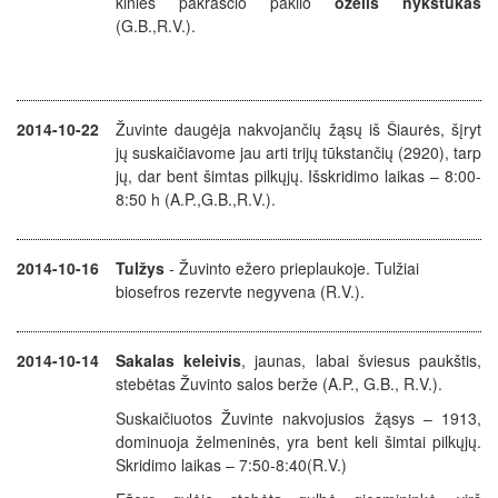
kinies pakraščio pakilo
oželis nykštukas
(G.B.,R.V.).
2014-10-22
Žuvinte daugėja nakvojančių žąsų iš Šiaurės, šįryt
jų suskaičiavome jau arti trijų tūkstančių (2920), tarp
jų, dar bent šimtas pilkųjų. Išskridimo laikas – 8:00-
8:50 h (A.P.,G.B.,R.V.).
2014-10-16
Tulžys
- Žuvinto ežero prieplaukoje. Tulžiai
biosefros rezervte negyvena (R.V.).
2014-10-14
Sakalas keleivis
, jaunas, labai šviesus paukštis,
stebėtas Žuvinto salos berže (A.P., G.B., R.V.).
Suskaičiuotos Žuvinte nakvojusios žąsys – 1913,
dominuoja želmeninės, yra bent keli šimtai pilkųjų.
Skridimo laikas – 7:50-8:40(R.V.)