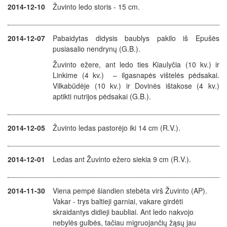
2014-12-10
Žuvinto ledo storis - 15 cm.
2014-12-07
Pabaidytas didysis baublys pakilo iš Epušės
pusiasalio nendrynų
(G.B.)
.
Žuvinto ežere, ant ledo ties Kiaulyčia (10 kv.) ir
Linkime (4 kv.) – ilgasnapės vištelės pėdsakai.
Vilkabūdėje (10 kv.) ir Dovinės ištakose (4 kv.)
aptikti nutrijos pėdsakai (G.B.).
2014-12-05
Žuvinto ledas pastorėjo iki 14 cm (R.V.).
2014-12-01
Ledas ant Žuvinto ežero siekia 9 cm (R.V.).
2014-11-30
Viena pempė šiandien stebėta virš Žuvinto (AP).
Vakar - trys baltieji garniai, vakare girdėti
skraidantys didieji baubliai. Ant ledo nakvojo
nebylės gulbės, tačiau migruojančių žąsų jau