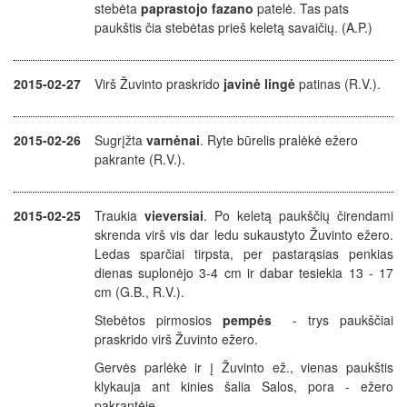
stebėta
paprastojo fazano
patelė. Tas pats
paukštis čia stebėtas prieš keletą savaičių. (A.P.)
2015-02-27
Virš Žuvinto praskrido
javinė lingė
patinas (R.V.).
2015-02-26
Sugrįžta
varnėnai
. Ryte būrelis pralėkė ežero
pakrante (R.V.).
2015-02-25
Traukia
vieversiai
. Po keletą paukščių čirendami
skrenda virš vis dar ledu sukaustyto Žuvinto ežero.
Ledas sparčiai tirpsta, per pastarąsias penkias
dienas suplonėjo 3-4 cm ir dabar tesiekia 13 - 17
cm (G.B., R.V.).
Stebėtos pirmosios
pempės
- trys paukščiai
praskrido virš Žuvinto ežero.
Gervės parlėkė ir į Žuvinto ež., vienas paukštis
klykauja ant kinies šalia Salos, pora - ežero
pakrantėje.