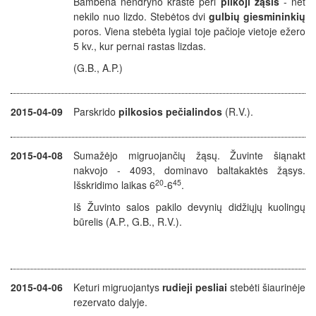
Bambena nendryno krašte peri
pilkoji žąsis
- net
nekilo nuo lizdo. Stebėtos dvi
gulbių giesmininkių
poros. Viena stebėta lygiai toje pačioje vietoje ežero
5 kv., kur pernai rastas lizdas.
(G.B., A.P.)
2015-04-09
Parskrido
pilkosios pečialindos
(R.V.).
2015-04-08
Sumažėjo migruojančių žąsų. Žuvinte šiąnakt
nakvojo - 4093, dominavo baltakaktės žąsys.
20
45
Išskridimo laikas 6
-6
.
Iš Žuvinto salos pakilo devynių didžiųjų kuolingų
būrelis (A.P., G.B., R.V.).
2015-04-06
Keturi migruojantys
rudieji pesliai
stebėti šiaurinėje
rezervato dalyje.