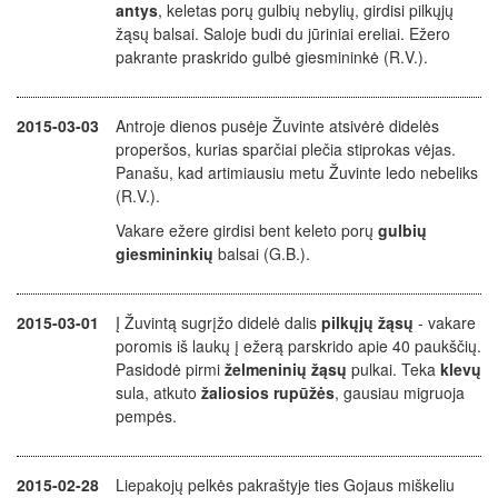
antys
, keletas porų gulbių nebylių, girdisi pilkųjų
žąsų balsai. Saloje budi du jūriniai ereliai. Ežero
pakrante praskrido gulbė giesmininkė (R.V.).
2015-03-03
Antroje dienos pusėje Žuvinte atsivėrė didelės
properšos, kurias sparčiai plečia stiprokas vėjas.
Panašu, kad artimiausiu metu Žuvinte ledo nebeliks
(R.V.).
Vakare ežere girdisi bent keleto porų
gulbių
giesmininkių
balsai (G.B.).
2015-03-01
Į Žuvintą sugrįžo didelė dalis
pilkųjų žąsų
- vakare
poromis iš laukų į ežerą parskrido apie 40 paukščių.
Pasidodė pirmi
želmeninių žąsų
pulkai. Teka
klevų
sula, atkuto
žaliosios rupūžės
, gausiau migruoja
pempės.
2015-02-28
Liepakojų pelkės pakraštyje ties Gojaus miškeliu