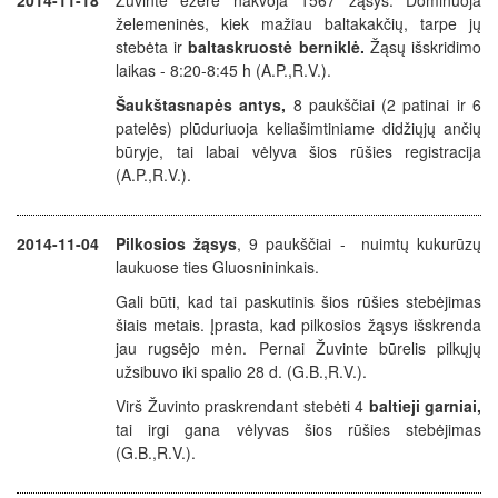
2014-11-18
Žuvinte ežere nakvoja 1567 žąsys. Dominuoja
želemeninės, kiek mažiau baltakakčių, tarpe jų
stebėta ir
baltaskruostė berniklė.
Žąsų išskridimo
laikas - 8:20-8:45 h (A.P.,R.V.).
Šaukštasnapės antys,
8 paukščiai (2 patinai ir 6
patelės) plūduriuoja keliašimtiniame didžiųjų ančių
būryje, tai labai vėlyva šios rūšies registracija
(A.P.,R.V.).
2014-11-04
Pilkosios žąsys
, 9 paukščiai - nuimtų kukurūzų
laukuose ties Gluosnininkais.
Gali būti, kad tai paskutinis šios rūšies stebėjimas
šiais metais. Įprasta, kad pilkosios žąsys išskrenda
jau rugsėjo mėn. Pernai Žuvinte būrelis pilkųjų
užsibuvo iki spalio 28 d.
(G.B.,R.V.).
Virš Žuvinto praskrendant stebėti 4
baltieji garniai,
tai irgi gana vėlyvas šios rūšies stebėjimas
(G.B.,R.V.).