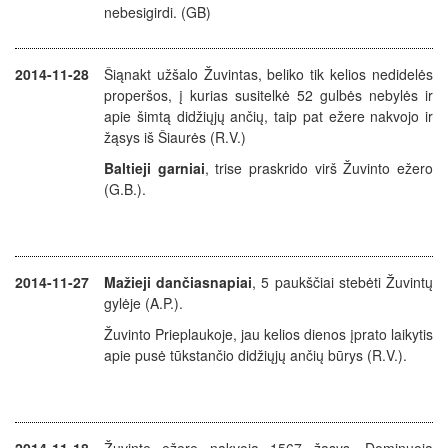
nebesigirdi. (GB)
2014-11-28
Šiąnakt užšalo Žuvintas, beliko tik kelios nedidelės
properšos, į kurias susitelkė 52 gulbės nebylės ir
apie šimtą didžiųjų ančių, taip pat ežere nakvojo ir
žąsys iš Šiaurės (R.V.)
Baltieji garniai
, trise praskrido virš Žuvinto ežero
(G.B.).
2014-11-27
Mažieji dančiasnapiai
, 5 paukščiai stebėti Žuvintų
gylėje (A.P.).
Žuvinto Prieplaukoje, jau kelios dienos įprato laikytis
apie pusė tūkstančio didžiųjų ančių būrys (R.V.).