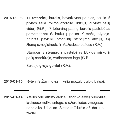
2015-02-03
11
tetervinų
būrelis, beveik vien patelės, pakilo iš
plynės šalia Polimo ežerėlio Didžiųjų Žuvinto palių
vidurį (G.K.). 7 tetervinų patinų būrelis pastebėtas
parskrendant iš laukų į palias Kumečių plynėje.
Keletas pavienių tetervinų stebėjimo atvejų, šią
žiemą užregistruota ir Mažosiose paliose (R.V.).
Stambus
vištvanagis
pastebėtas Buktos miško ir
palių sandūroje, vadinamam lage (G.B.).
Buktoje
groja geniai
(R.V.).
2015-01-15
Ryte virš Žuvinto ež. - kelių mažųjų gulbių balsai.
2015-01-14
Atšilus orui atkuto varlės. Išbrinko alyvų pumpurai,
laukuose neliko sniego, o ežero ledas žmogaus
nebelaiko. Užtai ant Simno ir Giluičio ež. dar tupi
žvejai.