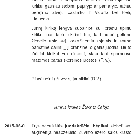
kirlikai gausiau stebimi pajūryje ar pamaryje, tačiau
perėjimo atvejų pasitaiko ir Vidurio bei Pietų
Lietuvoje.
Jūrinį kirliką lengva supainioti su įprastu upiniu
kirliku, nuo kurio skiriasi tuo, kad neturi geltono
žiedelio apie akį, oranžinėmis kojomis ir snapo
pamatine dalimi _ ji oranžinė, o galas juodas. Be to
jūriniai kirlikai yra didesni, skrendant sparnuose
matomos baltas skersines juostos. (R.V.).
Ritasi upinių žuvėdrų jaunikliai (R.V.).
Jūrinis kirlikas Žuvinto Saloje
2015-06-01
Trys nebaikštūs
juodakrūčiai bėgikai
stebėti ant
augmenija neapžėlusio Žuvinto ežero salos krašto