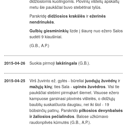
didžiosiomis kuolingomis. Plovinių vištelių apskaitų
metu šie paukščiai buvo stebėtinai tylūs.
Parskridę
didžiosios krakšlės
ir
ežerinės
nendrinukės
.
Gulbių giesmininkių
lizde į šiaurę nuo ežero Salos
sudėti 9 kiaušiniai.
(G.B., A.P.)
2015-04-26
Suokia pirmoji
lakštingala
(G.B.).
2015-04-25
Virš žuvinto ež. gylės - būreliai
juodųjų žuvėdrų
ir
mažųjų kirų
; ties Sala -
upinės žuvėdros
. Visi tie
paukščiai stebimi pirmąkart šiemet. Visuose ežero
kampuose garsinasi plovinės vištelės, o didžiųjų
baublių suskaičiuota daugiau, nei iki šiol - 19
būbsinčių patinų. Parskrido
pilkosios devynbalsės
ir žaliosios pečialindos
. Balose užkūmavo
raudonpilvės kūmutės (G.B., A.P.).