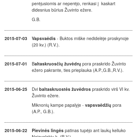
perėjusiomis ar neperėjo, renkasi į kaskart
didesnius būrius Žuvinto ežere.
G.B.
2015-07-03
Vapsvaėdis
- Buktos miške nedidelėje proskynoje
(20 kv.) (R.V.).
2015-07-01
B
altaskruosčių žuvėdrų
pora praskrido Žuvinto
ežero pakrante, ties prieplauka (A.P.,G.B.,R.V.).
2015-06-25
Dvi
baltaskruostės žuvėdros
praskrido virš VI kv.
Žuvinto ežere.
Miknonių kampe papalyje -
vapsvaėdžių
pora
(A.P., G.B.).
2015-06-22
Pievinės lingės
patinas tupėjo ant laukų keliuko
Najavalakių k. (R.V.).