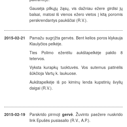
Gausėja pilkųjų žąsų, vis dažniau ežere girdisi jų
balsai, matosi iš vienos ežero vietos į kitą poromis
perskrendantys paukščiai (R.V.).
2015-02-21
Pamažu sugrįžta gervės. Bent kelios poros klykauja
Kiaulyčios pelkėje.
Ties Polimo ežerėliu aukštapelkėje pakilo 8
tetervos.
Vyksta kurapkų tuoktuvės. Vos sutemus patinėlis
šūkčioja Vartų k. laukuose.
Aukštapelkėje iš po kiminų lenda kupstinių švylių
daigai (R.V.).
2015-02-19
Parskrido pirmoji
gervė
. Žuvinto paežere nuskrido
link Epušės pusiasalio (R.V., A.P.).