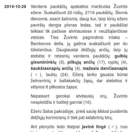
2014-10-28
Vandens paukščių apskaitos maršrutas Žuvinto
ežere. Suskaičiuoti 20 rūšių, 2719 paukščių. Šiomis
dienomis. esant šalnoms, daug kur, tarp kinių ežero
paviršių dengia plonas ledas, tad ir paukščiai
telkiasi tik pačiose atviriausiose ir neužšąlančiose
vietose. Ties Žuvinto pagrindinio intako –
Bambenos delta, jų galima suskaičiuoti per du
tūkstančius. Daugiausiai didžiųjų ančių, tarp jų
stebėta ir retesnių vandens paukščių:
gulbių
giesmininkių
(3),
pilkųjų ančių
(17), cyplių (4),
šaukštasnapių ančių
(4),
mažasis dančiasnapis
(♀), laukių (24). Ežerą lanko gausūs būriai
želmeninių ir baltakakčių žąsų, dar stebėtos ir
vėlyvos 8 pilkosios žąsys.
Nepaisant gerokai atvėsusių orų, Žuvinto
neapleidžia ir baltieji garniai (10).
Ežero Salos pakraštyje, prieš saulę šildosi pusšimtis
didžiųjų kormoranų ir tiek pat sidabrinių kirų.
Ant plonyčio ledo ilsėjosi
javinė lingė
(♂), nuo