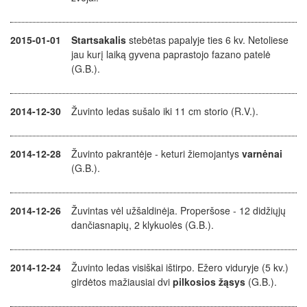
2015-01-01
Startsakalis
stebėtas papalyje ties 6 kv. Netoliese
jau kurį laiką gyvena paprastojo fazano patelė
(G.B.).
2014-12-30
Žuvinto ledas sušalo iki 11 cm storio (R.V.).
2014-12-28
Žuvinto pakrantėje - keturi žiemojantys
varnėnai
(G.B.).
2014-12-26
Žuvintas vėl užšaldinėja. Properšose - 12 didžiųjų
dančiasnapių, 2 klykuolės (G.B.).
2014-12-24
Žuvinto ledas visiškai ištirpo. Ežero viduryje (5 kv.)
girdėtos mažiausiai dvi
pilkosios žąsys
(G.B.).