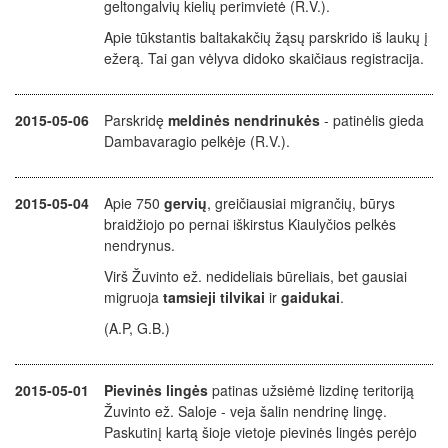
geltongalvių kielių perimvietė (R.V.).
Apie tūkstantis baltakakčių žąsų parskrido iš laukų į
ežerą. Tai gan vėlyva didoko skaičiaus registracija.
2015-05-06
Parskridę
meldinės nendrinukės
- patinėlis gieda
Dambavaragio pelkėje (R.V.).
2015-05-04
Apie 750
gervių
, greičiausiai migrančių, būrys
braidžiojo po pernai iškirstus Kiaulyčios pelkės
nendrynus.
Virš Žuvinto ež. nedideliais būreliais, bet gausiai
migruoja
tamsieji tilvikai
ir
gaidukai
.
(A.P, G.B.)
2015-05-01
Pievinės lingės
patinas užsiėmė lizdinę teritoriją
Žuvinto ež. Saloje - veja šalin nendrinę lingę.
Paskutinį kartą šioje vietoje pievinės lingės perėjo