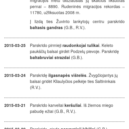
migracijos metu didžiausias jų skaičius fiksuotas
pernai – 8890. Rudeninės migracijos rekordas –
11780, užfiksuotas 2008 m.
Į lizdą ties Žuvinto lankytojų centru parskrido
baltasis gandras
(G.B., R.V.).
2015-03-25
Parskrido pirmieji
raudonkojai tulikai
. Keleto
paukščių balsai girdėt Podzelų pievoje. Parskridę
baltabruviai strazdai
(G.B.).
2015-03-24
Parskridę
ilgasnapės vištelės
. Žvygčiojantys jų
balsai gridėt Kliaulyčios pelkėje ties Saltininkais
(R.V.).
2015-03-21
Parskrido karveliai
keršuliai
. Iš žiemos miego
pabudę ežiai (G.B., R.V.).