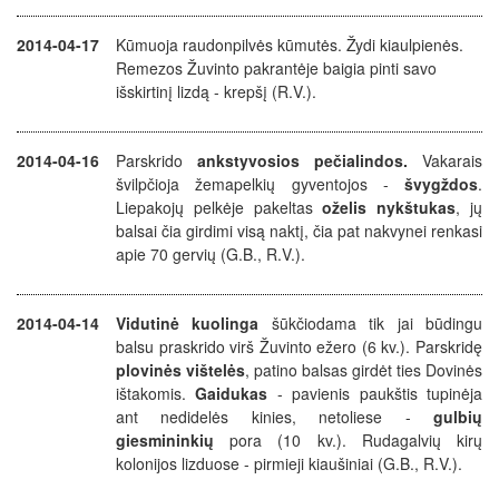
2014-04-17
Kūmuoja raudonpilvės kūmutės. Žydi kiaulpienės.
Remezos Žuvinto pakrantėje baigia pinti savo
išskirtinį lizdą - krepšį (R.V.).
2014-04-16
Parskrido
ankstyvosios pečialindos.
Vakarais
švilpčioja žemapelkių gyventojos -
švygždos
.
Liepakojų pelkėje pakeltas
oželis nykštukas
, jų
balsai čia girdimi visą naktį, čia pat nakvynei renkasi
apie 70 gervių (G.B., R.V.).
2014-04-14
Vidutinė kuolinga
šūkčiodama tik jai būdingu
balsu praskrido virš Žuvinto ežero (6 kv.).
Parskridę
plovinės vištelės
, patino balsas girdėt ties Dovinės
ištakomis.
Gaidukas
- pavienis paukštis tupinėja
ant nedidelės kinies, netoliese -
gulbių
giesmininkių
pora (10 kv.).
Rudagalvių kirų
kolonijos lizduose - pirmieji kiaušiniai (G.B., R.V.).