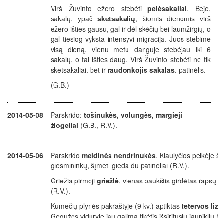
Virš Žuvinto ežero stebėti
pelėsakaliai
. Beje,
sakalų, ypač
sketsakalių
, šiomis dienomis virš
ežero išties gausu, gal ir dėl skėčių bei laumžirgių, o
gal tiesiog vyksta intensyvi migracija. Juos stebime
visą dieną, vienu metu danguje stebėjau iki 6
sakalų, o tai išties daug. Virš Žuvinto stebėti ne tik
sketsakaliai, bet ir
raudonkojis sakalas
, patinėlis.
(G.B.)
2014-05-08
Parskrido:
tošinukės, volungės, margieji
žiogeliai
(G.B., R.V.).
2014-05-06
Parskrido
meldinės nendrinukės
.
Kiaulyčios pelkėje
giesmininkų, š
įmet
gieda du patinėliai (R.V.).
Griežia pirmoji
griežlė
, vienas paukštis girdėtas rapsų 
(R.V.).
Kumečių plynės pakraštyje (9 kv.) aptiktas
tetervos l
Gegužės viduryje jau galima tikėtis išsiritusių jauniklių 