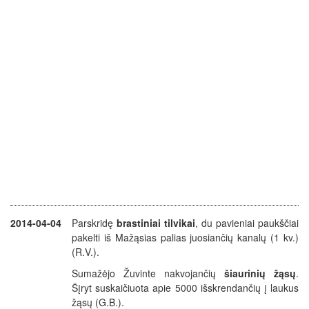
2014-04-04
Parskridę
brastiniai tilvikai
, du pavieniai paukščiai
pakelti iš Mažąsias palias juosiančių kanalų (1 kv.)
(R.V.).
Sumažėjo Žuvinte nakvojančių
šiaurinių žąsų
.
Šįryt suskaičiuota apie 5000 išskrendančių į laukus
žąsų (G.B.).