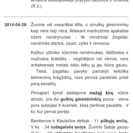
(R.V.).
2014-04-28
Žuvinte vėl vasariškai šilta, o smulkių giesmininkų
kaip nėra taip nėra. Atliekant maršrutines apskaitas
ežere nendrynuose - tik nendriniai žiogeliai,
nendrinės startos, ūsuot. zylės ir remezos.
Kažkur užtruko ežerinės nendrinukės, didžiosios ir
mažosios krakšlės - negirdėjom nei vienos, nors
ankstesniais metais tokiu laiku jų jau būna gausu.
Tiesa, pagaliau pavyko pamatyti keliolika
šelmeninių kregždžių, nors pirmos parskrido prieš
porą savaičių.
Pirmąkart šįmet stebėjome
mažąjį kirą
, ežere
atrodo, yra dvi
gulbių giesmininkių
poros - viena
pora sukiojasi X kvartale, kitas įtartinas paukštis - V
kv. kur pernai perėjo.
Bambenos ir Kiaulyčios deltoje - 11
pilkųjų ančių
,
V kv. - 34
rudagalvės antys
.
Žuvinto Saloje gausu