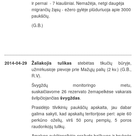
ir pernai - 7 kiaušiniai. Nemažėja, netgi daugėja
migrančių žąsų - ežero gylėje plūduriuoja apie 3000
paukščių.
(G.B.)
2014-04-29
Žaliakojis tulikas
stebėtas tikučių būryje,
užmirkusioje pievoje prie Mažųjų palių (2 kv.) (G.B.,
R.V).
Švygždų monitoringo metu,
suskaičiavome
26
rezervato žemapelkėse
vakarais
švilpčiojančias
švygždas
.
Prasidėjo tilvikinių paukščių apskaita, jau dabar
galima sakyti, kad apskaitų teritorijose peri: apie 60
perkūno oželių, virš 50 porų pempių, 5 poros
raudonkojų tulikų.
Amalvos aukštapelkėje pražydo balžuvos ir bruknės