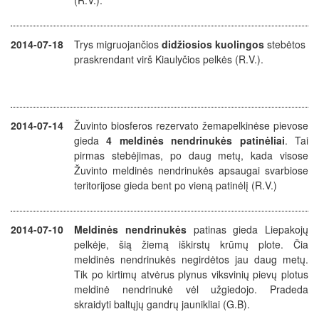
(R.V.).
2014-07-18
Trys migruojančios
didžiosios kuolingos
stebėtos
praskrendant virš Kiaulyčios pelkės (R.V.).
2014-07-14
Žuvinto biosferos rezervato žemapelkinėse pievose
gieda
4 meldinės nendrinukės patinėliai
. Tai
pirmas stebėjimas, po daug metų, kada visose
Žuvinto meldinės nendrinukės apsaugai svarbiose
teritorijose gieda bent po vieną patinėlį (R.V.)
2014-07-10
Meldinės nendrinukės
patinas gieda Liepakojų
pelkėje, šią žiemą iškirstų krūmų plote. Čia
meldinės nendrinukės negirdėtos jau daug metų.
Tik po kirtimų atvėrus plynus viksvinių pievų plotus
meldinė nendrinukė vėl užgiedojo. Pradeda
skraidyti baltųjų gandrų jaunikliai (G.B).