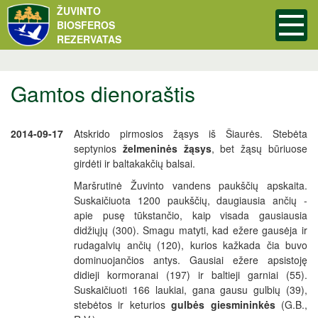
ŽUVINTO
BIOSFEROS
REZERVATAS
Gamtos dienoraštis
2014-09-17
Atskrido pirmosios žąsys iš Šiaurės. Stebėta
septynios
želmeninės žąsys
, bet žąsų būriuose
girdėti ir baltakakčių balsai.
Maršrutinė Žuvinto vandens paukščių apskaita.
Suskaičiuota 1200 paukščių, daugiausia ančių -
apie pusę tūkstančio, kaip visada gausiausia
didžiųjų (300). Smagu matyti, kad ežere gausėja ir
rudagalvių ančių (120), kurios kažkada čia buvo
dominuojančios antys. Gausiai ežere apsistoję
didieji kormoranai (197) ir baltieji garniai (55).
Suskaičiuoti 166 laukiai, gana gausu gulbių (39),
stebėtos ir keturios
gulbės giesmininkės
(G.B.,