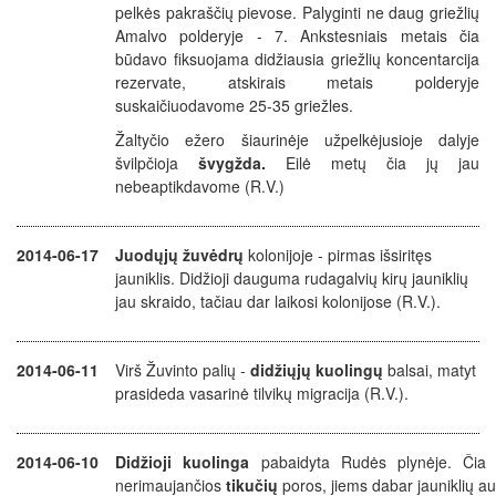
pelkės pakraščių pievose. Palyginti ne daug griežlių
Amalvo polderyje - 7. Ankstesniais metais čia
būdavo fiksuojama didžiausia griežlių koncentarcija
rezervate, atskirais metais polderyje
suskaičiuodavome 25-35 griežles.
Žaltyčio ežero šiaurinėje užpelkėjusioje dalyje
švilpčioja
švygžda.
Eilė metų čia jų jau
nebeaptikdavome (R.V.)
2014-06-17
Juodųjų žuvėdrų
kolonijoje - pirmas išsiritęs
jauniklis. Didžioji dauguma rudagalvių kirų jauniklių
jau skraido, tačiau dar laikosi kolonijose (R.V.).
2014-06-11
Virš Žuvinto palių -
didžiųjų kuolingų
balsai, matyt
prasideda vasarinė tilvikų migracija (R.V.).
2014-06-10
Didžioji kuolinga
pabaidyta Rudės plynėje. Čia p
nerimaujančios
tikučių
poros, jiems dabar jauniklių a