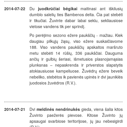
2014-07-22
Du
juodkrūčiai bėgikai
maitinasi ant iškilusių
dumblo salelių ties Bambenos delta. Čia pat stebėti
ir tikučiai. Žuvinte dabar labai seklu, sekliausiose
vietose vandens tik per sprindį.
Po perėjimo sezono ežere paukščių - mažiau. Kiek
daugiau pilkųjų žąsų, viso ežere suskaičiavome
188. Viso vandens paukščių apskaitos maršruto
metu stebėti 14 rūšių, 336 paukščiai. Dauguma
ančių ir gulbių šeriasi, išmetusios plasnojamąsias
plunksnas – nepaskrenda ir priverstos slapstytis
atokiausiuose kampeliuose. Žuvėdrų ežere beveik
nebeliko, stebėtos ik pavienės upinės ir dvi jauniklės
juodosios žuvėdros (R.V.).
2014-07-21
Dvi
meldinės nendrinukės
gieda, viena šalia kitos
Žuvinto paežerės pievose. Kitose Žuvinto jų
apsaugai svarbiose teritorijose, jų jau nebesigirdi