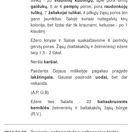
tilvikų - 20
vidutinių
kuolingų,
apie pora šimtų
gaidukų
,
5 ar 6
pempių
poros, pora
raudonkojų
tulikų,
7
žaliakojai tulikai.
4 pilkųjų žąsų poros ten
gano jauniklius. Saloje kuriasi rudagalvių kirų
kolonija, bet lizdai dar tik kraunami, keliuose - po 1
kiaušinį.
Ežero kinyse ir Saloje suskaičiavome 6 perinčių
gervių poras. Žąsų (baltakakčių ir želmeninių) ežere
tarp 1,5 - 2 tūkst.
Neršia
karšiai.
Paežerės Gojaus miškelyje pagaliau pragydo
lakštingala.
Gausiai pasirodė
uodai,
bet dar
nekanda.
(A.P, G.B)
Ežere ties Salaite - 22
baltaskruostės
berniklės
želmeninių ir baltakakčių žąsų būryje
(R.V.).