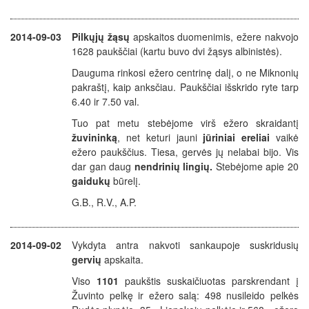
2014-09-03
Pilkųjų žąsų
apskaitos duomenimis, ežere nakvojo
1628 paukščiai (kartu buvo dvi žąsys albinistės).
Dauguma rinkosi ežero centrinę dalį, o ne Miknonių
pakraštį, kaip anksčiau. Paukščiai išskrido ryte tarp
6.40 ir 7.50 val.
Tuo pat metu stebėjome virš ežero skraidantį
žuvininką
, net keturi jauni
jūriniai ereliai
vaikė
ežero paukščius. Tiesa, gervės jų nelabai bijo. Vis
dar gan daug
nendrinių lingių.
Stebėjome apie 20
gaidukų
būrelį.
G.B., R.V., A.P.
2014-09-02
Vykdyta antra nakvoti sankaupoje suskridusių
gervių
apskaita.
Viso
1101
paukštis suskaičiuotas parskrendant į
Žuvinto pelkę ir ežero salą: 498 nusileido pelkės