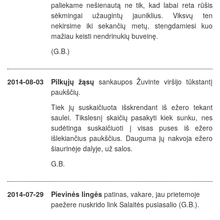
paliekame nešienautą ne tik, kad labai reta rūšis
sėkmingai užaugintų jauniklius. Viksvų ten
nekirsime iki sekančių metų, stengdamiesi kuo
mažiau keisti nendrinukių buveinę.
(G.B.)
2014-08-03
Pilkųjų žąsų
sankaupos Žuvinte viršijo tūkstantį
paukščių.
Tiek jų suskaičiuota išskrendant iš ežero tekant
saulei. Tikslesnį skaičių pasakyti kiek sunku, nes
sudėtinga suskaičiuoti į visas puses iš ežero
išlekiančius paukščius. Dauguma jų nakvoja ežero
šiaurinėje dalyje, už salos.
G.B.
2014-07-29
Pievinės lingės
patinas, vakare, jau prietemoje
paežere nuskrido link Salaitės pusiasalio (G.B.).