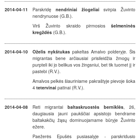
2014-04-11
Parskridę
nendriniai žiogeliai
svirpia Žuvinto
nendrynuose (G.B.).
Virš Žuvinto skraido pirmosios
šelmeninės
kregždės
(G.B.).
2014-04-10
Oželis nykštukas
pakeltas Amalvo polderyje. Šis
migrantas bene arčiausiai prisileidžia žmogų ir
purpteli iki jo belikus vos žingsniui, bet tik tuomet jį ir
pastebi (R.V.).
Amalvos pelkės šiauriniame pakraštyje pievoje šoka
4
tetervinai
patinai (R.V.).
2014-04-08
Reti migrantai
baltaskruostės berniklės
, 26,
daugiausia jauni paukščiai apsistojo bendrame
baltakakčių žąsų dominuojamame būryje Žuvinto
ežere.
Paežerės Epušės pusiasalyje - parskridusio