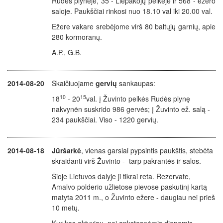
Rudės plynėje, 35 - Liepakojų pelkėje ir 568 - ežero
saloje. Paukščiai rinkosi nuo 18.10 val iki 20.00 val.
Ežere vakare srebėjome virš 80 baltųjų garnių, apie
280 kormoranų.
A.P., G.B.
2014-08-20
Skaičiuojame
gervių
sankaupas:
10
15
18
- 20
val. į Žuvinto pelkės Rudės plynę
nakvynėn suskrido 986 gervės; į Žuvinto ež. salą -
234 paukščiai. Viso - 1220 gervių.
2014-08-18
Jūršarkė
, vienas garsiai pypsintis paukštis, stebėta
skraidanti virš Žuvinto - tarp pakrantės ir salos.
Šioje Lietuvos dalyje ji tikrai reta. Rezervate,
Amalvo polderio užlietose pievose paskutinį kartą
matyta 2011 m., o Žuvinto ežere - daugiau nei prieš
10 metų.