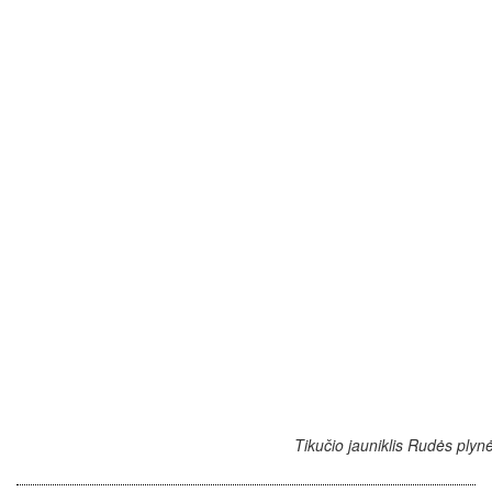
Tikučio jauniklis Rudės plyn