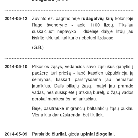
2014-05-12
Žuvinto ež. pagrindinėje
rudagalvių kirų
kolonijoje
Rago švendryne - apie 1100 lizdų. Tiksliau
suskaičiuoti nepavyko - didelėje dalyje lizdų jau
išsiritę kiriukai, kai kurie nebetupi lizduose.
(G.B.)
2014-05-10
Pilkosios žąsys, vedančios savo žąsiukus ganytis į
paežerę turi priešą - lapė kasdien užpuldinėja jų
šeimynas, kaskart parsitysdama jau nemažus
jauniklius. Dalis pilkųjų žąsų, matyt jau prarado
vadas, nes susispietė į atskirą būrelį, o žąsų vados
gerokai menkesnės nei anksčiau.
Beje, pasitraukė migrančių baltalakčių žąsų puklai.
Viena kita dar užskrenda, bet tik tiek.
2014-05-09
Parskrido
čiurliai
, gieda
upiniai žiogeliai
.