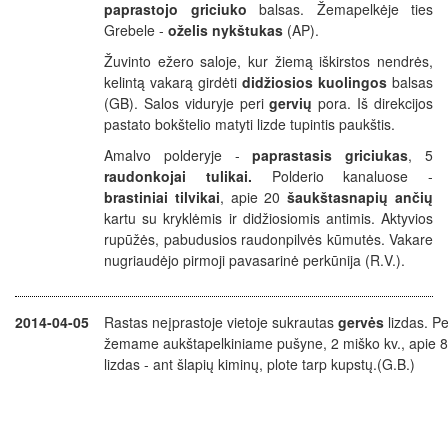
paprastojo griciuko
balsas. Žemapelkėje ties
Grebele -
oželis nykštukas
(AP).
Žuvinto ežero saloje, kur žiemą iškirstos nendrės,
kelintą vakarą girdėti
didžiosios kuolingos
balsas
(GB). Salos viduryje peri
gervių
pora. Iš direkcijos
pastato bokštelio matyti lizde tupintis paukštis.
Amalvo polderyje -
paprastasis griciukas
, 5
raudonkojai tulikai.
Polderio kanaluose -
brastiniai tilvikai
, apie 20
šaukštasnapių ančių
kartu su kryklėmis ir didžiosiomis antimis. Aktyvios
rupūžės, pabudusios raudonpilvės kūmutės. Vakare
nugriaudėjo pirmoji pavasarinė perkūnija (R.V.).
2014-04-05
Rastas neįprastoje vietoje sukrautas
gervės
lizdas. Pe
žemame aukštapelkiniame pušyne, 2 miško kv., apie 8
lizdas - ant šlapių kiminų, plote tarp kupstų.(G.B.)